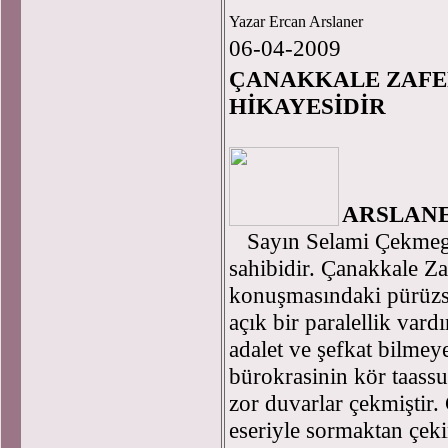
Yazar Ercan Arslaner
06-04-2009
ÇANAKKALE ZAFER
HİKAYESİDİR
E
ARSLANE
Sayın Selami Çekmeg
sahibidir. Çanakkale Z
konuşmasındaki pürüzsüz
açık bir paralellik vardı
adalet ve şefkat bilmey
bürokrasinin kör taass
zor duvarlar çekmiştir.
eseriyle sormaktan çek