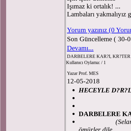
Işımaz ki ortalık! ...
Lambaları yakmalıyız g
Yorum yazınız (0 Yor
Son Güncelleme ( 30-0
Devamı...
DARBELERE KAR?I, KR?TER
Kullanıcı Oylama:
/ 1
Yazar Prof. MES
12-05-2018
HECEYLE D?R?
Pro
DARBELERE KA
(Selami ÇEKM
ömürler dile