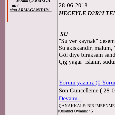
M.Said ÇEKMEGIL
28-06-2018
an?
sina ARMAGANIDIR!
HECEYLE D?R?LTE
Prof
SU
"Su ver kaynak" desem
Su akiskandir, malum,
Göl diye biraksam sand
Çig yagar islanir, sudu
Yorum yazınız (0 Yor
Son Güncelleme ( 28-0
Devamı...
ÇANAKKALE: BİR İMRENMEN
Kullanıcı Oylama:
/ 5