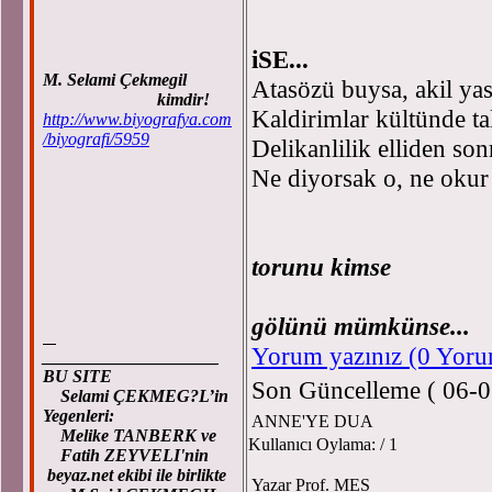
Prof
iSE...
M. Selami Çekmegil
Atasözü buysa, akil yas
kimdir!
Kaldirimlar kültünde ta
http://www.biyografya.com
/biyografi/5959
Delikanlilik elliden son
Ne diyorsak o, ne okur
Nakar
Doksan çok g
torunu
Seksen bitm
gölünü mümkünse...
Yorum yazınız (0 Yor
____________________
BU SITE
Son Güncelleme ( 06-0
Selami ÇEKMEG?L’in
Yegenleri:
ANNE'YE DUA
Melike TANBERK ve
Kullanıcı Oylama:
/ 1
Fatih ZEYVELI'nin
beyaz.net ekibi ile birlikte
Yazar Prof. MES