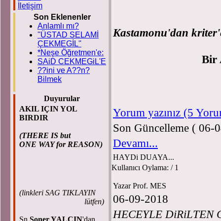
İletişim
Son Eklenenler
Anlamlı mı?
Kastamonu'dan kriter'
''ÜSTAD SELAMİ
ÇEKMEGİL''
*Neşe Öğretmen'e:
Bir
SAiD CEKMEGiL'E
??ini ve A??n?
Bilmek
Duyurular
AKIL IÇIN YOL
Yorum yazınız (5 Yor
BIRDIR
Son Güncelleme ( 06-0
(THERE IS but
Devamı...
ONE WAY for REASON)
HAYDi DUAYA...
Kullanıcı Oylama:
/ 1
Yazar Prof. MES
(
linkleri SAG TIKLAYIN
06-09-2018
lütfen)
HECEYLE DiRiLTEN 
Sn.
Soner YALÇIN
'dan