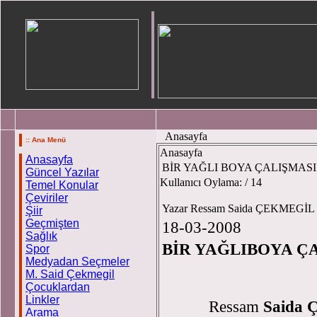
Anasayfa
:: Ana Menü
Anasayfa
Anasayfa
BİR YAĞLI BOYA ÇALIŞMASI
Güncel Yazılar
Kullanıcı Oylama:
/ 14
Temel Konular
Çeviriler
Yazar Ressam Saida ÇEKMEGİL
Şiir
Geçmişten
18-03-2008
Sağlık
BİR YAĞLIBOYA Ç
Spor
Medyadan Seçmeler
M. Said Çekmegil
Çocuklardan
Linkler
Ressam
Saida
Arama