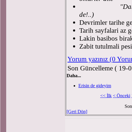
"Daha nice m
de!..)
Devrimler tarihe ge
Tarih sayfalari a
Lakin basibos birak
Zabit tutulmali pesi
Yorum yazınız (0 Yor
Son Güncelleme ( 19-0
Daha...
Erisin de gideyim
<< İlk
< Önceki
Son
[Geri Dön]