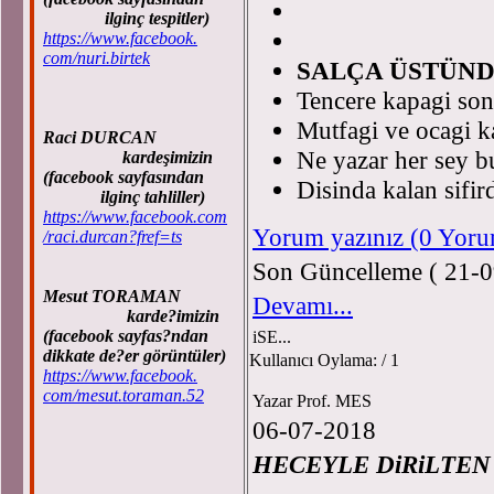
Pro
ilginç tespitler)
https://www.facebook.
com/nuri.birtek
SALÇA ÜSTÜNDE
Tencere kapagi son
Mutfagi ve ocagi k
Raci DURCAN
Ne yazar her sey b
kardeşimizin
(facebook sayfasından
Disinda kalan sifird
ilginç tahliller)
https://www.facebook.com
Yorum yazınız (0 Yor
/raci.durcan?fref=ts
Son Güncelleme ( 21-0
Mesut TORAMAN
Devamı...
karde?imizin
(facebook sayfas?ndan
iSE...
dikkate de?er görüntüler)
Kullanıcı Oylama:
/ 1
https://www.facebook.
com/mesut.toraman.52
Yazar Prof. MES
06-07-2018
HECEYLE DiRiLTEN