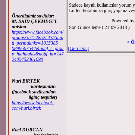
Sadece kayıtlı kullanıcılar yorum ya
Lütfen hesabınıza giriş yapınız ve
Önerdigimiz sayfalar:
Powered b
M. SAID ÇEKMEG?L
anisina
Son Güncelleme ( 21-09-2018 )
https://www.facebook.com/
groups/35152852543/?mul
< Ö
ti_permalinks=1015385
0899667544&notif_t=grou
[Geri Dön]
p_highlights&notif_id=147
2405452361090
Nuri BiRTEK
kardeşimizin
(facebook sayfasından
ilginç tespitler)
https://www.facebook.
com/nuri.birtek
Raci DURCAN