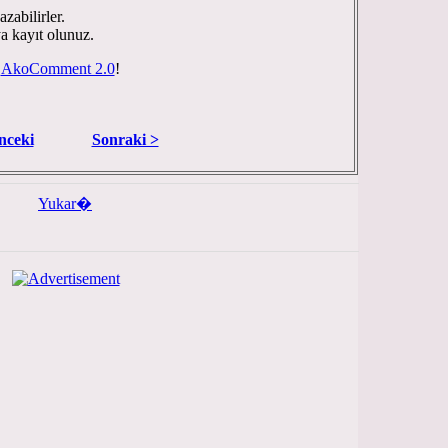
zabilirler.
ya kayıt olunuz.
y
AkoComment 2.0
!
nceki
Sonraki >
Yukar�