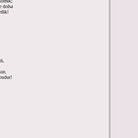
 komik;
e dolsa
tlik!
tü,
kur,
budur!