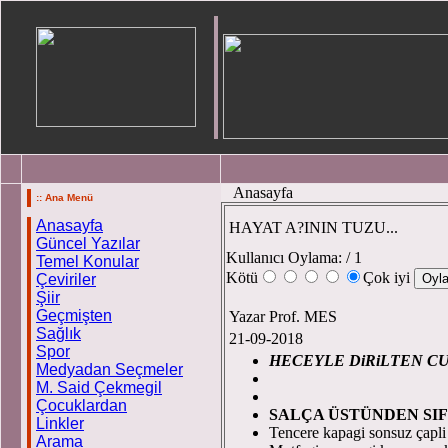
Anasayfa
:: Ana Menü
Anasayfa
HAYAT A?ININ TUZU...
Güncel Yazılar
Kullanıcı Oylama:
/ 1
Temel Konular
Kötü
Çok iyi
Çeviriler
Şiir
Geçmişten
Yazar Prof. MES
Sağlık
21-09-2018
Spor
HECEYLE DiRiLTEN C
Medyadan Seçmeler
Prof.
M. Said Çekmegil
Çocuklardan
SALÇA ÜSTÜNDEN SIF
Linkler
Tencere kapagi sonsuz çapli
Arama