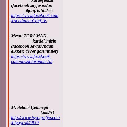
kardeşimizin
(facebook sayfasından
ilginç tahliller)
https://www.facebook.com
/raci.durcan?fref=ts
Mesut TORAMAN
karde?imizin
(facebook sayfas?ndan
dikkate de?er görüntüler)
https://www.facebook.
com/mesut.toraman.52
M. Selami Çekmegil
kimdir!
http://www.biyografya.com
/biyografi/5959