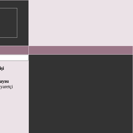
işi
ayısı
yaretçi