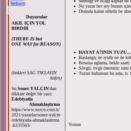
Mutfagi ve ocagi kapsar ne
İletişim
Ne yazar her sey bunun için
Disinda kalan sifirdir be ahre
Duyurular
AKIL IÇIN YOL
BIRDIR
(THERE IS but
ONE WAY for REASON)
HAYAT A?ININ TUZU...
Baslangiç ne iyidir ne de kö
Bosuna aglama, bekle saati;
Sövgü, övgü önemsiz: isini 
(
linkleri SAG TIKLAYIN
Tuzun bulunsun bu asta, is 
lütfen)
Sn.
Soner YALÇIN
'dan
dikkate değer bir yazı:
Edebiyatla
Ahmaklaştırma
https://www.sozcu.com.tr/
2021/yazarlar/soner-yalcin
/edebiyatla-ahmaklastirma
Yorum
-6335565/