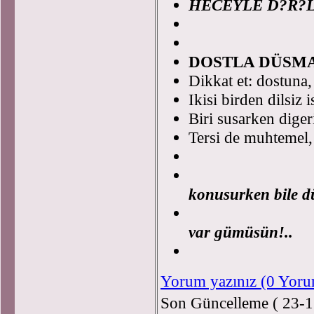
HECEYLE D?R?
Pro
DOSTLA DÜSM
Dikkat et: dostuna
Ikisi birden dilsiz i
Biri susarken diger
Tersi de muhtemel, g
Nak
Sus , di
konusurken bile 
Sükut al
var gümüsün!..
Yorum yazınız (0 Yor
Son Güncelleme ( 23-1