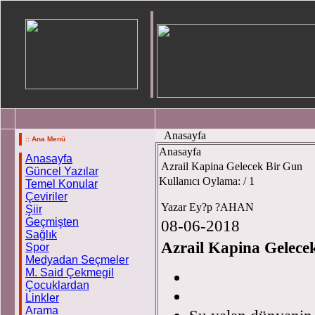
Anasayfa
:: Ana Menü
Anasayfa
Anasayfa
Azrail Kapina Gelecek Bir Gun
Güncel Yazılar
Kullanıcı Oylama:
/ 1
Temel Konular
Çeviriler
Yazar Ey?p ?AHAN
Şiir
Geçmişten
08-06-2018
Sağlık
Azrail Kapina Gelece
Spor
Medyadan Seçmeler
M. Said Çekmegil
Eyüp
Çocuklardan
Linkler
Arama