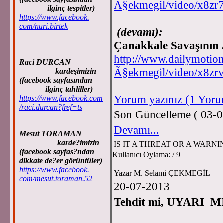
Ã§ekmegil/video/x8zr
ilginç tespitler)
https://www.facebook.
com/nuri.birtek
(devamı):
Çanakkale Savaşının 
http://www.dailymotion
Raci DURCAN
Ã§ekmegil/video/x8zrv
kardeşimizin
(facebook sayfasından
ilginç tahliller)
Yorum yazınız (1 Yor
https://www.facebook.com
/raci.durcan?fref=ts
Son Güncelleme ( 03-0
Devamı...
Mesut TORAMAN
karde?imizin
IS IT A THREAT OR A WARNI
(facebook sayfas?ndan
Kullanıcı Oylama:
/ 9
dikkate de?er görüntüler)
https://www.facebook.
Yazar M. Selami ÇEKMEGİL
com/mesut.toraman.52
20-07-2013
Tehdit mi, UYARI M