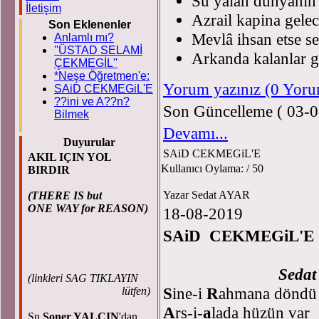
Su yalan dünyanin 
İletişim
Azrail kapina gelec
Son Eklenenler
Mevlâ ihsan etse se
Anlamlı mı?
''ÜSTAD SELAMİ
Arkanda kalanlar g
ÇEKMEGİL''
*Neşe Öğretmen'e:
Yorum yazınız (0 Yor
SAiD CEKMEGiL'E
??ini ve A??n?
Son Güncelleme ( 03-0
Bilmek
Devamı...
Duyurular
SAiD CEKMEGiL'E
AKIL IÇIN YOL
Kullanıcı Oylama:
/ 50
BIRDIR
Yazar Sedat AYAR
(THERE IS but
ONE WAY for REASON)
18-08-2019
SAiD CEKMEGiL'E
Sedat
(
linkleri SAG TIKLAYIN
S
ine-i
R
ahmana döndü
lütfen)
A
rs-i-
a
lada hüzün var
Sn.
Soner YALÇIN
'dan