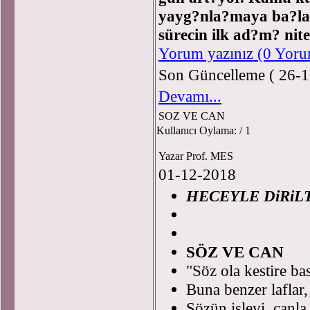
yayg?nla?maya ba?la
sürecin ilk ad?m? nite
Yorum yazınız (0 Yor
Son Güncelleme ( 26-1
Devamı...
SOZ VE CAN
Kullanıcı Oylama:
/ 1
Yazar Prof. MES
01-12-2018
HECEYLE DiRiL
Pro
SÖZ VE CAN
"Söz ola kestire bas
Buna benzer laflar,
Sözün islevi, canla 