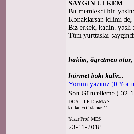
SAYGIN ÜLKEM
Bu memleket bin yasind
Konaklarsan kilimi de, 
Biz erkek, kadin, yasli
Tüm yurttaslar saygind
Nak
hakim, ögretmen olur,
Özünde
hürmet baki kalir...
Yorum yazınız (0 Yor
Son Güncelleme ( 02-1
DOST iLE DusMAN
Kullanıcı Oylama:
/ 1
Yazar Prof. MES
23-11-2018