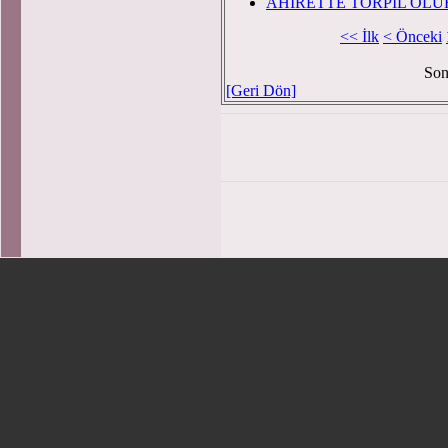
AHİRETTE TORPİL OLUR
<< İlk
< Önceki
Son
[Geri Dön]