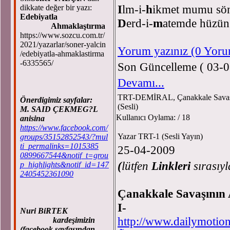
I
lm-i-
h
ikmet mumu sö
dikkate değer bir yazı:
Edebiyatla
D
erd-i-
m
atemde hüzü
Ahmaklaştırma
https://www.sozcu.com.tr/
2021/yazarlar/soner-yalcin
Yorum yazınız (0 Yor
/edebiyatla-ahmaklastirma
-6335565/
Son Güncelleme ( 03-0
Devamı...
TRT-DEMİRAL, Çanakkale Sava
Önerdigimiz sayfalar:
(Sesli)
M. SAID ÇEKMEG?L
Kullanıcı Oylama:
/ 18
anisina
https://www.facebook.com/
Yazar TRT-1 (Sesli Yayın)
groups/35152852543/?mul
ti_permalinks=1015385
25-04-2009
0899667544&notif_t=grou
(
lütfen
Linkleri
sırasıyl
p_highlights&notif_id=147
2405452361090
Çanakkale Savaşının 
I-
Nuri BiRTEK
http://www.dailymotion
kardeşimizin
(facebook sayfasından