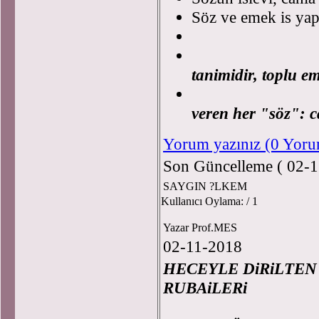
Söz ve emek is yapt
Mill
tanimidir, toplu em
Eme
veren her "söz": c
Yorum yazınız (0 Yor
Son Güncelleme ( 02-1
SAYGIN ?LKEM
Kullanıcı Oylama:
/ 1
Yazar Prof.MES
02-11-2018
HECEYLE DiRiLTE
RUBA
Pro