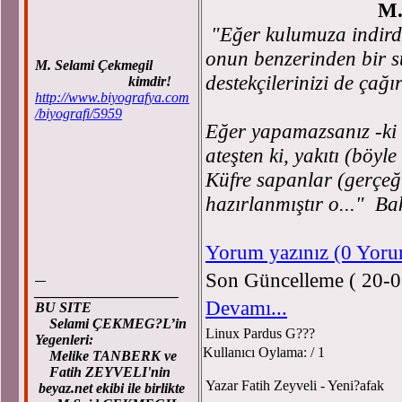
M. Selami
"Eğer kulumuza indirdi
onun benzerinden bir su
M. Selami Çekmegil
destekçilerinizi de çağı
kimdir!
http://www.biyografya.com
/biyografi/5959
Eğer yapamazsanız -ki
ateşten ki, yakıtı (böyle
Küfre sapanlar (gerçeği
hazırlanmıştır o..."
Ba
Yorum yazınız (0 Yor
Son Güncelleme ( 20-0
____________________
Devamı...
BU SITE
Selami ÇEKMEG?L’in
Linux Pardus G???
Yegenleri:
Kullanıcı Oylama:
/ 1
Melike TANBERK ve
Fatih ZEYVELI'nin
Yazar Fatih Zeyveli - Yeni?afak
beyaz.net ekibi ile birlikte