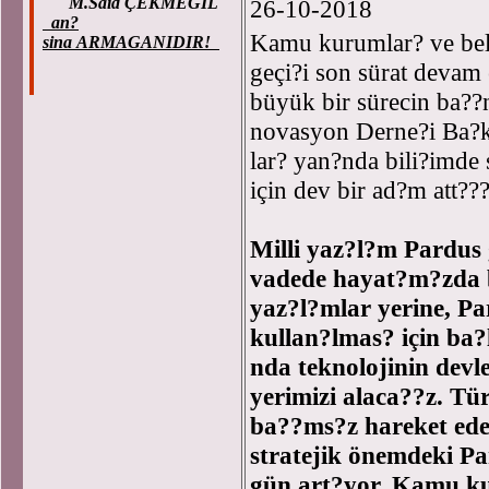
M.Said ÇEKMEGIL
26-10-2018
an?
Kamu kurumlar? ve bele
sina ARMAGANIDIR!
geçi?i son sürat devam
büyük bir sürecin ba??
novasyon Derne?i Ba?k
lar? yan?nda bili?imde
için dev bir ad?m att??
Milli yaz?l?m Pardus
vadede hayat?m?zda b
yaz?l?mlar yerine, Pa
kullan?lmas? için ba
nda teknolojinin devl
yerimizi alaca??z. Tü
ba??ms?z hareket ede
stratejik önemdeki P
gün art?yor. Kamu ku