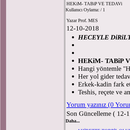
HEKiM- TABiP VE TEDAVi
Kullanıcı Oylama:
/ 1
Yazar Prof. MES
12-10-2018
HECEYLE DiRiL
Pro
HEKiM- TABiP 
Hangi yöntemle "H
Her yol gider tedav
Erkek-kadin fark et
Teshis, reçete ve am
Yorum yazınız (0 Yor
Son Güncelleme ( 12-1
Daha...