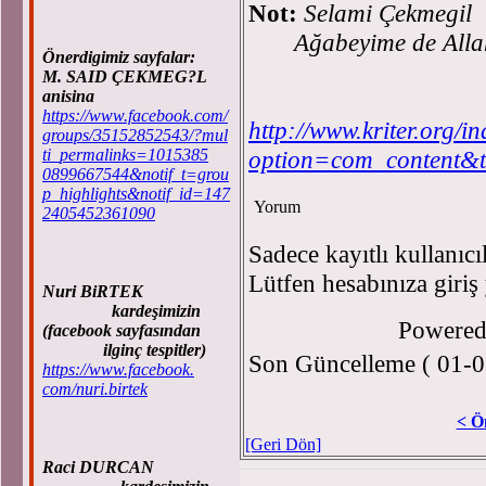
Not:
Selami Çekmegil
Ağabeyime de Allah s
Önerdigimiz sayfalar:
M. SAID ÇEKMEG?L
anisina
https://www.facebook.com/
http://www.kriter.org/i
groups/35152852543/?mul
ti_permalinks=1015385
option=com_content&
0899667544&notif_t=grou
p_highlights&notif_id=147
Yorum
2405452361090
Sadece kayıtlı kullanıcı
Lütfen hesabınıza giriş
Nuri BiRTEK
kardeşimizin
Powere
(facebook sayfasından
ilginç tespitler)
Son Güncelleme ( 01-0
https://www.facebook.
com/nuri.birtek
< Ö
[Geri Dön]
Raci DURCAN