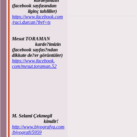
kardeşimizin
(facebook sayfasından
ilginç tahliller)
https://www.facebook.com
/raci.durcan?fref=ts
Mesut TORAMAN
karde?imizin
(facebook sayfas?ndan
dikkate de?er görüntüler)
https://www.facebook.
com/mesut.toraman.52
M. Selami Çekmegil
kimdir!
http://www.biyografya.com
/biyografi/5959