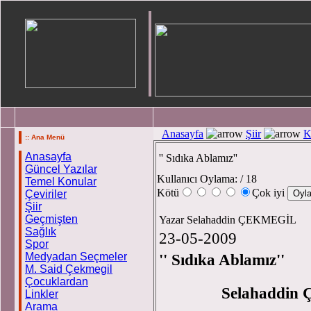
Anasayfa
Şiir
K
:: Ana Menü
Anasayfa
'' Sıdıka Ablamız''
Güncel Yazılar
Kullanıcı Oylama:
/ 18
Temel Konular
Kötü
Çok iyi
Çeviriler
Şiir
Geçmişten
Yazar Selahaddin ÇEKMEGİL
Sağlık
23-05-2009
Spor
Medyadan Seçmeler
'' Sıdıka Ablamız''
M. Said Çekmegil
Çocuklardan
Selahaddi
Linkler
Arama