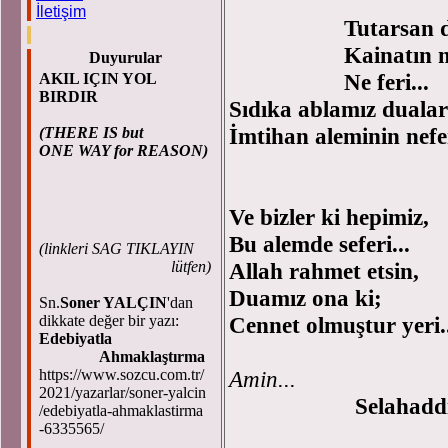
İletişim
Tutarsan d
Kainatın n
Duyurular
Ne feri...
AKIL IÇIN YOL
BIRDIR
Sıdıka ablamız dualar
İmtihan aleminin nefe
(THERE IS but
ONE WAY for REASON)
Ve bizler ki hepimiz,
Bu alemde seferi...
(
linkleri SAG TIKLAYIN
lütfen)
Allah rahmet etsin,
Duamız ona ki;
Sn.
Soner YALÇIN
'dan
dikkate değer bir yazı:
Cennet olmuştur yeri.
Edebiyatla
Ahmaklaştırma
https://www.sozcu.com.tr/
Amin...
2021/yazarlar/soner-yalcin
Selahaddin Ç
/edebiyatla-ahmaklastirma
-6335565/