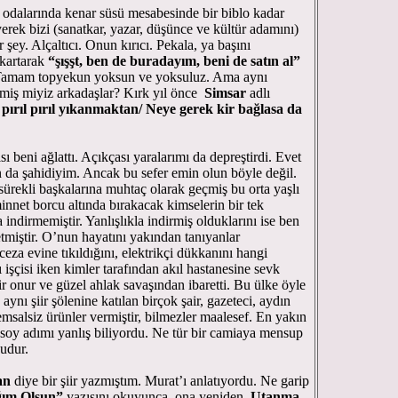
i odalarında kenar süsü mesabesinde bir biblo kadar
erek bizi (sanatkar, yazar, düşünce ve kültür adamını)
 şey. Alçaltıcı. Onun kırıcı. Pekala, ya başını
ıkartarak
“şışşt, ben de buradayım, beni de satın al”
 Tamam topyekun yoksun ve yoksuluz. Ama aynı
iş miyiz arkadaşlar? Kırk yıl önce
Simsar
adlı
 pırıl pırıl yıkanmaktan/ Neye gerek kir bağlasa da
 beni ağlattı. Açıkçası yaralarımı da depreştirdi. Evet
ın da şahidiyim. Ancak bu sefer emin olun böyle değil.
ürekli başkalarına muhtaç olarak geçmiş bu orta yaşlı
innet borcu altında bırakacak kimselerin bir tek
indirmemiştir. Yanlışlıkla indirmiş olduklarını ise ben
etmiştir. O’nun hayatını yakından tanıyanlar
 ceza evine tıkıldığını, elektrikçi dükkanını hangi
ı işçisi iken kimler tarafından akıl hastanesine sevk
 bir onur ve güzel ahlak savaşından ibaretti. Bu ülke öyle
aynı şiir şölenine katılan birçok şair, gazeteci, aydın
 emsalsiz ürünler vermiştir, bilmezler maalesef. En yakın
m soy adımı yanlış biliyordu. Ne tür bir camiaya mensup
udur.
an
diye bir şiir yazmıştım. Murat’ı anlatıyordu. Ne garip
ğım Olsun”
yazısını okuyunca, ona yeniden
Utanma