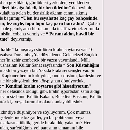
oban gezdikleri, gördükleri yerlerden, yedikleri ve
etleri bir ağa ödedi, bir ben ödedim”
demeyi hiç
kulağına gelen bu densizlik ağanın canını sıkmış.
le bağırmış
“Ulen bu seyahatte kaç çay bahçesinde,
in; tez söyle, topu topu kaç para harcadın?”
Çoban
k hale gelmiş ama bir rakamı da telaffuz etmek zorunda
 mislini çobana vermiş ve
“ Paranı aldın, haydi bir
 etme”
deyivermiş.
ı halde”
konuşmayı sürdüren kralın soytarısı var. 16
kasabası Dursunbey’de düzenlenen Geleneksel Suçıktı
ner’in zehir zemberek bir yazısı yayımlandı. Milli
üshasının Kültür Sanat sayfasında
“ Son Küstahlığım
naklı bir yazıydı bu. Yazıda krala serzenişler var. Şu
. Kapkıner benim kırk yılı aşkındır dostum, kardeşim ve
ine bir şiir şöleninden kör-pişman dönüyorduk,
i:
“ Kendimi kralın soytarısı gibi hissediyorum”
her defasında olduğu gibi, kralın işportadan satın aldığı
rsam siz bunu Kültür Bakanı, Belediye Başkanı, Kültür
ör kişi veya kurumlar olarak anlayabilirsiniz.
anıdır diye düşünüyor ve söylüyorum. Çok mümtaz
r şölenlerinde biz şairler, ya bir politikanın veya
de arkasına itildik, geride bırakıldık, yalan mı? Her
lan, sarfettiğimiz yol parasının tamamını bile