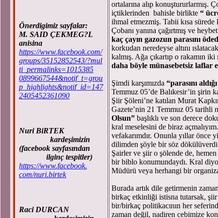
ortalarına alıp konuştururlarmış. Ç
içtiklerinden bahisle birlikte
“ ücr
ihmal etmezmiş. Tabii kısa sürede 
Önerdigimiz sayfalar:
Çobanı yanına çağırtmış ve heybet
M. SAID ÇEKMEG?L
kaç çayın gazozun parasını öded
anisina
korkudan neredeyse altını ıslataca
https://www.facebook.com/
kalmış. Ağa çıkartıp o rakamın iki
groups/35152852543/?mul
daha böyle münasebetsiz laflar
ti_permalinks=1015385
0899667544&notif_t=grou
Şimdi karşımızda
“parasını aldığ
p_highlights&notif_id=147
Temmuz 05’de Balıkesir’in şirin 
2405452361090
Şiir Şöleni’ne katılan Murat Kapkı
Gazete’nin 21 Temmuz 05 tarihli n
Olsun”
başlıklı ve son derece doku
kral meselesini de biraz açmalıyım
Nuri BiRTEK
vefakarımdır. Onunla yıllar önce y
kardeşimizin
dilimden şöyle bir söz dökülüverd
(facebook sayfasından
Şairler ve şiir o şölende de, hemen 
ilginç tespitler)
bir biblo konumundaydı. Kral diyo
https://www.facebook.
Müdürü veya herhangi bir organizat
com/nuri.birtek
Burada artık dile getirmenin zam
birkaç etkinliği istisna tutarsak, şii
bir/birkaç politikacının her seferin
Raci DURCAN
zaman değil, nadiren cebimize konu