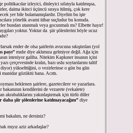
politikacılar izleyici, dinleyici sıfatıyla katılmışsa,
airler, daima ikinci üçüncü sıraya itilmiş, çok kere
yecek yer bile bulamamışlardır. Diyelim bu işte
ikacılara yönelik avami itibar suçludur bu konuda.
rler bundan utanmalı veya gocunmalı mı? Elbette hayır!
ygıları yoktur. Yoktur da şiir şölenlerini böyle ucuz
dır?
larsak ender de olsa şairlerin avucuna sıkıştırılan (yol
s payı”
mıdır diye aklımıza gelmiyor değil. Ağa için
asın isteniyor galiba. Nitekim Kapkıner insanın içini
azı çerçevesinde kralın, bazı uslu soytarılarını taltif
diyor) yükselttiğini, o vezirlerinse o gün bu gün
i manidar gözüktü bana. Acıttı.
yması beklenen şairlere, gazetecilere ve yazarlara.
r bakanının kendilerini de vezarete (vekalete)
n akrabalıklarını yakınlaştırmak için türlü diller
r daha şiir şölenlerine katılmayacağım”
diye
mi bakalım, ne dersiniz?
hak mıyız aziz arkadaşlar?