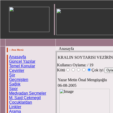
Anasayfa
:: Ana Menü
Anasayfa
KRALIN SOYTARISI VEZİRİ
Güncel Yazılar
Kullanıcı Oylama:
/ 19
Temel Konular
Kötü
Çok iyi
Çeviriler
Şiir
Geçmişten
Yazar Metin Önal Mengüşoğlu
Sağlık
06-08-2005
Spor
Medyadan Seçmeler
M. Said Çekmegil
Çocuklardan
Linkler
Arama