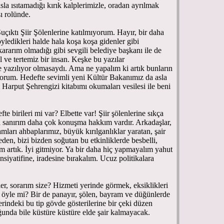
sla ısıtamadığı kırık kalplerimizle, oradan ayrılmak
sı rolünde.
uçıktı Şiir Şölenlerine katılmıyorum. Hayır, bir daha
öyledikleri halde hala koşa koşa gidenler gibi
ararım olmadığı gibi sevgili belediye başkanı ile de
 ve tertemiz bir insan. Keşke bu yazılar
le yazılıyor olmasaydı. Ama ne yapalım ki artık bunların
orum. Hedefte sevimli yeni Kültür Bakanımız da asla
 Harput Şehrengizi kitabımı okumaları vesilesi ile beni
 birileri mi var? Elbette var! Şiir şölenlerine sıkça
ıyla sanırım daha çok konuşma hakkım vardır. Arkadaşlar,
damları ahbaplarımız, büyük kırılganlıklar yaratan, şair
eden, bizi bizden soğutan bu etkinliklerde besbelli,
im artık. İyi gitmiyor. Ya bir daha hiç yapmayalım yahut
nsiyatifine, iradesine bırakalım. Ucuz politikalara
rler, sorarım size? Hizmeti yerinde görmek, eksiklikleri
n öyle mi? Bir de panayır, şölen, bayram ve düğünlerde
nlerindeki bu tip gövde gösterilerine bir çeki düzen
ğunda bile küstüre küstüre elde şair kalmayacak.