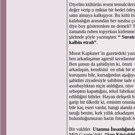
Diyelim kültürün resmi temsilciler
değer verip o miktar bir bedel ödey
satın almaya kalkışıyor. Bu kötü bir
kalabalığın arasından her nasılsa ç
diye boy gösterenlere ne demeli?
zamanda ruhen topyekun kirlenmem
şiirimde şöyle yazmıştım:
“ Suratı
kalbin etrafı”
.
Murat Kapkıner’in gazetedeki yazısı
ben arkadaşımın agresif tavırların
Ben şunun da şahidiyim ki, ömrü s
arkadaşım, kendisini en ufak bir m
kuruşunu bile, kursağından aşağıya 
şahidim ziyadesiyle sahibine iade 
assubaylıktan niçin atıldığını, niye
sebepten kapattığını, tekel fabrikas
edildiğini bilirler. Hayatı dehşetli
garip bir ülkedir ki, eminim onunla 
bile kaç eseri vardır, hangi alanda
tanığı benim, kırk yıllık arkadaşı
bulunduğumuzun hazin fotoğrafı b
Bir vakitler
Utanma İnsanlığınd
Milli Gazete’deki
“Son Küstahlı