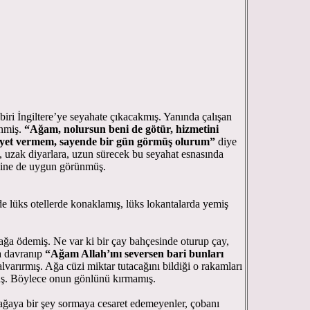
biri İngiltere’ye seyahate çıkacakmış. Yanında çalışan
enmiş.
“Ağam, nolursun beni de götür, hizmetini
eziyet vermem, sayende bir gün görmüş olurum”
diye
 uzak diyarlara, uzun sürecek bu seyahat esnasında
isine de uygun görünmüş.
de lüks otellerde konaklamış, lüks lokantalarda yemiş
 ağa ödemiş. Ne var ki bir çay bahçesinde oturup çay,
a davranıp
“Ağam Allah’ını seversen bari bunları
lvarırmış. Ağa cüzi miktar tutacağını bildiği o rakamları
ş. Böylece onun gönlünü kırmamış.
ağaya bir şey sormaya cesaret edemeyenler, çobanı