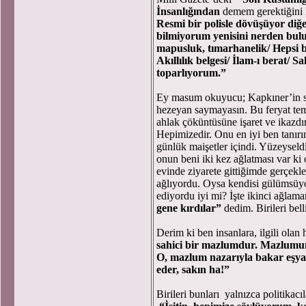
İnsanlığından
demem gerektiğini 
Resmi bir polisle dövüşüyor diğe
bilmiyorum yenisini nerden bul
mapusluk, tımarhanelik/ Hepsi bi
Akıllılık belgesi/ İlam-ı berat/ S
toparlıyorum.”
Ey masum okuyucu; Kapkıner’in söz
hezeyan saymayasın. Bu feryat temiz
ahlak çöküntüsüne işaret ve ikazdır
Hepimizedir. Onu en iyi ben tanırı
günlük maişetler içindi. Yüzeysel
onun beni iki kez ağlatması var ki 
evinde ziyarete gittiğimde gerçekl
ağlıyordu. Oysa kendisi gülümsüyor 
ediyordu iyi mi? İşte ikinci ağlam
gene kırdılar”
dedim. Birileri belli
Derim ki ben insanlara, ilgili olan
sahici bir mazlumdur. Mazlumun
O, mazlum nazarıyla bakar eşya,
eder, sakın ha!”
Birileri bunları yalnızca politikac