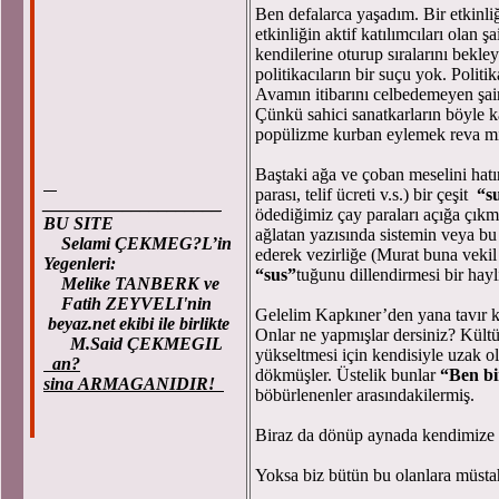
Ben defalarca yaşadım. Bir etkinliğe 
etkinliğin aktif katılımcıları olan ş
kendilerine oturup sıralarını bekle
politikacıların bir suçu yok. Polit
Avamın itibarını celbedemeyen şai
Çünkü sahici sanatkarların böyle ka
popülizme kurban eylemek reva mı
Baştaki ağa ve çoban meselini hatır
parası, telif ücreti v.s.) bir çeşit
“su
____________________
ödediğimiz çay paraları açığa çıkm
BU SITE
ağlatan yazısında sistemin veya bu y
Selami ÇEKMEG?L’in
ederek vezirliğe (Murat buna vekil 
Yegenleri:
“sus”
tuğunu dillendirmesi bir hayl
Melike TANBERK ve
Fatih ZEYVELI'nin
Gelelim Kapkıner’den yana tavır ko
beyaz.net ekibi ile birlikte
Onlar ne yapmışlar dersiniz? Kültü
M.Said ÇEKMEGIL
yükseltmesi için kendisiyle uzak ola
an?
dökmüşler. Üstelik bunlar
“Ben bi
sina ARMAGANIDIR!
böbürlenenler arasındakilermiş.
Biraz da dönüp aynada kendimize 
Yoksa biz bütün bu olanlara müsta