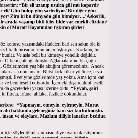
hissettim:
“Bir eli uzanıp usulca gül mü kopardı/
r eli/ Gün bulup gün sarfediyor/ Bir diğer gün
uyor/ Zira ki bu dünyada gün bitmiyor…/ Askerlik,
r arada yaşanıp bitti bile/ Elde var emekli cüzdanı/
akin ol Murat/ Hayatından fışkıran şiirleri
 konusu yazısındaki ifadeleri bari sen sakın ola ki
 fıtratlı birisinin irfanından fışkırıyor. Korkunç bir
 bunlar. Ve asla belli bir kimseye yönelik değildir.
m. O beni çok ağlatmıştır. Ağlamalarımın bir çoğu
di. Gözlerimden yaş bile aktığını göremezdiniz. Ancak
onları asla unutamam. Birisi kırk küsur yıl önce, ceza
eşmişti. Evet yine gözlerimde yaş yoktu. Ama içim kan
ve beni teselli ediyordu. İçerdeki dışarıdakini teselli
am da gazetedeki yazısı üzerine oldu.
“Eyvah, şairi
 ki fıtrata, irfana, ahlaka, fazilete dokundular.
 herkese:
“Yapmayın, etmeyin, eylemeyin. Murat
 ahı hakkında geleneğiniz hani sizi korkutmuştu.
 insan ve olaylara. Mazlum diliyle lanetler, beddua
ılar için söylediğimi sanmasın diye uyarmak istiyorum.