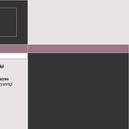
işi
ayısı
yaretçi