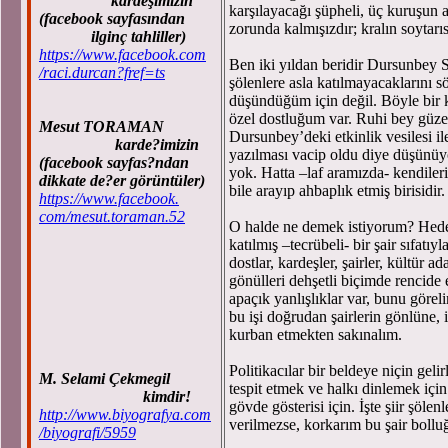
kardeşimizin
karşılayacağı şüpheli, üç kuruşun a
(facebook sayfasından
zorunda kalmışızdır; kralın soytarı
ilginç tahliller)
https://www.facebook.com
Ben iki yıldan beridir Dursunbey S
/raci.durcan?fref=ts
şölenlere asla katılmayacaklarını s
düşündüğüm için değil. Böyle bir k
özel dostluğum var. Ruhi bey güzel
Mesut TORAMAN
Dursunbey’deki etkinlik vesilesi i
karde?imizin
yazılması vacip oldu diye düşünüy
(facebook sayfas?ndan
yok. Hatta –laf aramızda- kendileri
dikkate de?er görüntüler)
bile arayıp ahbaplık etmiş birisidir.
https://www.facebook.
com/mesut.toraman.52
O halde ne demek istiyorum? Hedefte
katılmış –tecrübeli- bir şair sıfat
dostlar, kardeşler, şairler, kültür a
gönülleri dehşetli biçimde rencide 
apaçık yanlışlıklar var, bunu görel
bu işi doğrudan şairlerin gönlüne, i
kurban etmekten sakınalım.
Politikacılar bir beldeye niçin geli
M. Selami Çekmegil
tespit etmek ve halkı dinlemek içi
kimdir!
gövde gösterisi için. İşte şiir şöle
http://www.biyografya.com
verilmezse, korkarım bu şair bollu
/biyografi/5959