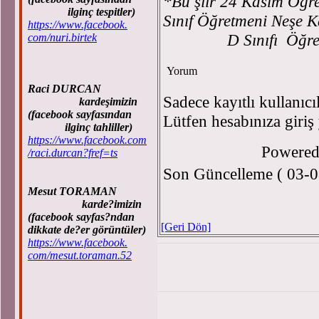
*Bu şiir 24 Kasım Öğr
ilginç tespitler)
Sınıf Öğretmeni Neşe K
https://www.facebook.
D Sınıfı Öğrencisi
com/nuri.birtek
Yorum
Raci DURCAN
Sadece kayıtlı kullanıcı
kardeşimizin
(facebook sayfasından
Lütfen hesabınıza giriş
ilginç tahliller)
https://www.facebook.com
Powere
/raci.durcan?fref=ts
Son Güncelleme ( 03-0
Mesut TORAMAN
karde?imizin
(facebook sayfas?ndan
[Geri Dön]
dikkate de?er görüntüler)
https://www.facebook.
com/mesut.toraman.52