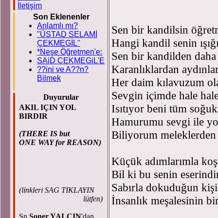
İletişim
Son Eklenenler
Anlamlı mı?
Sen bir kandilsin öğr
''ÜSTAD SELAMİ
Hangi kandil senin ışığı
ÇEKMEGİL''
*Neşe Öğretmen'e:
Sen bir kandilden dah
SAiD CEKMEGiL'E
Karanlıklardan aydınlar
??ini ve A??n?
Bilmek
Her daim kılavuzum o
Sevgin içimde hale hal
Duyurular
Isıtıyor beni tüm soğ
AKIL IÇIN YOL
BIRDIR
Hamurumu sevgi ile yo
Biliyorum meleklerden
(THERE IS but
ONE WAY for REASON)
Küçük adımlarımla koş
Bil ki bu senin eserin
Sabırla dokuduğun kişi
(
linkleri SAG TIKLAYIN
İnsanlık meşalesinin b
lütfen)
Sn.
Soner YALÇIN
'dan