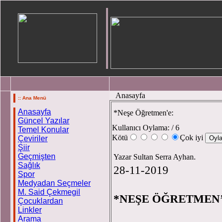
Anasayfa
:: Ana Menü
Anasayfa
*Neşe Öğretmen'e:
Güncel Yazılar
Kullanıcı Oylama:
/ 6
Temel Konular
Kötü
Çok iyi
Çeviriler
Şiir
Geçmişten
Yazar Sultan Serra Ayhan.
Sağlık
28-11-2019
Spor
Medyadan Seçmeler
M. Said Çekmegil
*NEŞE ÖĞRETMEN’
Çocuklardan
Linkler
Arama