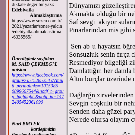
Dünyamızı güzelleştire
dikkate değer bir yazı:
Edebiyatla
Akmakta olduğu bir neh
Ahmaklaştırma
Saf sevgi akıyor sular
https://www.sozcu.com.tr/
2021/yazarlar/soner-yalcin
Pınarlarından mis gibi
/edebiyatla-ahmaklastirma
-6335565/
Sen ab-u hayatsın öğr
Sonsuzluk senin fırça d
Önerdigimiz sayfalar:
Resmediyor bilgeliği zi
M. SAID ÇEKMEG?L
Damlattığın her damla b
anisina
https://www.facebook.com/
Altın burçlar üzerinde
groups/35152852543/?mul
ti_permalinks=1015385
0899667544&notif_t=grou
Dağlarğn zirvelerinden 
p_highlights&notif_id=147
Sevgin coşkulu bir nehi
2405452361090
Senden daha güzel parya
Nerede olursa olayım 
Nuri BiRTEK
kardeşimizin
(facebook sayfasından