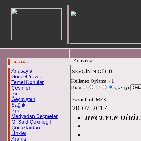
Anasayfa
:: Ana Menü
Anasayfa
SEVGİNİN GÜCÜ...
Güncel Yazılar
Kullanıcı Oylama:
/ 1
Temel Konular
Kötü
Çok iyi
Çeviriler
Şiir
Geçmişten
Yazar Prof. MES
Sağlık
20-07-2017
Spor
Medyadan Seçmeler
HECEYLE DİRİL
M. Said Çekmegil
Çocuklardan
Linkler
Pro
Arama