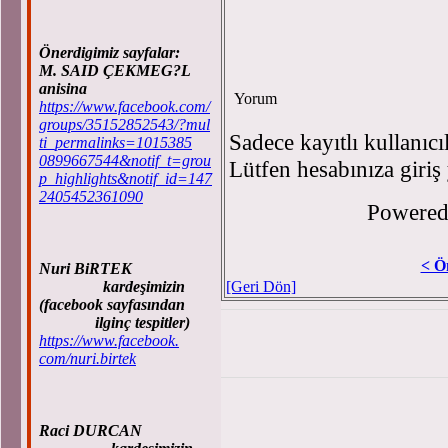
Önerdigimiz sayfalar:
M. SAID ÇEKMEG?L
anisina
Yorum
https://www.facebook.com/
groups/35152852543/?mul
Sadece kayıtlı kullanıcı
ti_permalinks=1015385
0899667544&notif_t=grou
Lütfen hesabınıza giriş
p_highlights&notif_id=147
2405452361090
Powere
< Ö
Nuri BiRTEK
kardeşimizin
[Geri Dön]
(facebook sayfasından
ilginç tespitler)
https://www.facebook.
com/nuri.birtek
Raci DURCAN