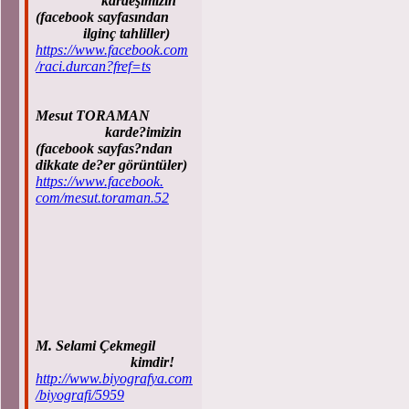
kardeşimizin
(facebook sayfasından
ilginç tahliller)
https://www.facebook.com
/raci.durcan?fref=ts
Mesut TORAMAN
karde?imizin
(facebook sayfas?ndan
dikkate de?er görüntüler)
https://www.facebook.
com/mesut.toraman.52
M. Selami Çekmegil
kimdir!
http://www.biyografya.com
/biyografi/5959