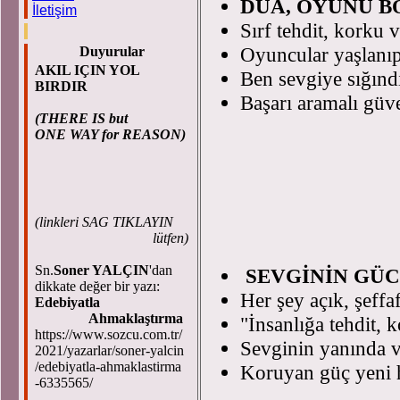
DUA, OYUNU B
İletişim
Sırf tehdit, korku v
Oyuncular yaşlanıp
Duyurular
AKIL IÇIN YOL
Ben sevgiye sığınd
BIRDIR
Başarı aramalı güv
(THERE IS but
ONE WAY for REASON)
(
linkleri SAG TIKLAYIN
lütfen)
Sn.
Soner YALÇIN
'dan
SEVGİNİN GÜCÜ
dikkate değer bir yazı:
Her şey açık, şeffaf
Edebiyatla
Ahmaklaştırma
"İnsanlığa tehdit,
https://www.sozcu.com.tr/
Sevginin yanında v
2021/yazarlar/soner-yalcin
/edebiyatla-ahmaklastirma
Koruyan güç yeni h
-6335565/