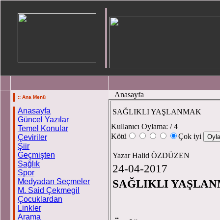
Anasayfa
:: Ana Menü
Anasayfa
SAĞLIKLI YAŞLANMAK
Güncel Yazılar
Kullanıcı Oylama:
/ 4
Temel Konular
Kötü
Çok iyi
Çeviriler
Şiir
Geçmişten
Yazar Halid ÖZDÜZEN
Sağlık
24-04-2017
Spor
Medyadan Seçmeler
SAĞLIKLI YAŞLA
M. Said Çekmegil
Çocuklardan
Linkler
Arama