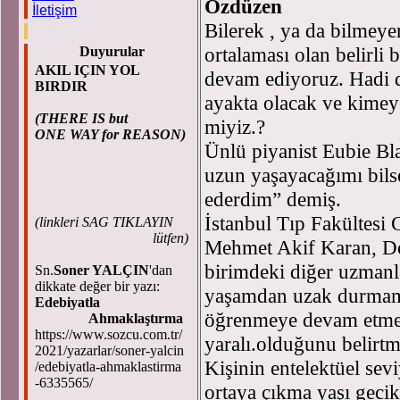
Özdüzen
İletişim
Bilerek , ya da bilmey
ortalaması olan belirli 
Duyurular
AKIL IÇIN YOL
devam ediyoruz. Hadi d
BIRDIR
ayakta olacak ve kime
(THERE IS but
miyiz.?
ONE WAY for REASON)
Ünlü piyanist Eubie B
uzun yaşayacağımı bil
ederdim” demiş.
İstanbul Tıp Fakültesi 
(
linkleri SAG TIKLAYIN
lütfen)
Mehmet Akif Karan, Do
birimdeki diğer uzmanlar
Sn.
Soner YALÇIN
'dan
dikkate değer bir yazı:
yaşamdan uzak durmam
Edebiyatla
öğrenmeye devam etmes
Ahmaklaştırma
https://www.sozcu.com.tr/
yaralı.olduğunu belirtmi
2021/yazarlar/soner-yalcin
Kişinin entelektüel se
/edebiyatla-ahmaklastirma
-6335565/
ortaya çıkma yaşı gecik