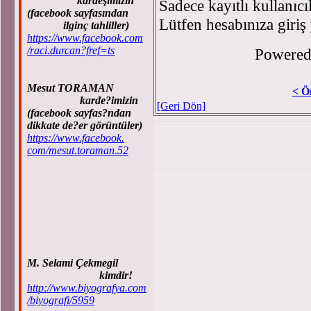
kardeşimizin
Sadece kayıtlı kullanıcı
(facebook sayfasından
Lütfen hesabınıza giriş
ilginç tahliller)
https://www.facebook.com
/raci.durcan?fref=ts
Powere
Mesut TORAMAN
< Ö
karde?imizin
[Geri Dön]
(facebook sayfas?ndan
dikkate de?er görüntüler)
https://www.facebook.
com/mesut.toraman.52
M. Selami Çekmegil
kimdir!
http://www.biyografya.com
/biyografi/5959