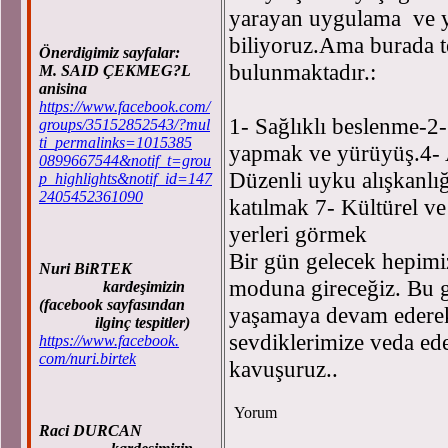
yarayan uygulama ve y
biliyoruz.Ama burada t
Önerdigimiz sayfalar:
bulunmaktadır.:
M. SAID ÇEKMEG?L
anisina
https://www.facebook.com/
1- Sağlıklı beslenme-2
groups/35152852543/?mul
ti_permalinks=1015385
yapmak ve yürüyüş.4- 
0899667544&notif_t=grou
Düzenli uyku alışkanlı
p_highlights&notif_id=147
2405452361090
katılmak 7- Kültürel ve
yerleri görmek
Bir gün gelecek hepimiz
Nuri BiRTEK
moduna gireceğiz. Bu gü
kardeşimizin
(facebook sayfasından
yaşamaya devam edere
ilginç tespitler)
sevdiklerimize veda ed
https://www.facebook.
com/nuri.birtek
kavuşuruz..
Yorum
Raci DURCAN