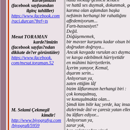
kardeşimizin
ve hattâ ses duymak, dokunmak, gö
(facebook sayfasından
karıma olan aşkımdan başka
ilginç tahliller)
nefsimin herhangi bir rahatlığını
https://www.facebook.com
affedemiyorum...
/raci.durcan?fref=ts
Fartı-hassasiyet?
Değil.
Döğüşememek,
Mesut TORAMAN
bir mavzer kurşunu kadar olsun bil
karde?imizin
doğrudan doğruya...
(facebook sayfas?ndan
Ancak kavgada vurulan acı duym
dikkate de?er görüntüler)
ve kavga edebilmek hürriyetidir
https://www.facebook.
en mühimi hürriyetlerin.
com/mesut.toraman.52
İçerim yanıyor, Kemal,
dışarım serin...
Anlıyorsun ya,
zaten ettiğim lâf
bizim lâflarımızın herhangi biri :
çok konuşulmuş,
ve konuşulmakta olan...
Şimdi kim bilir kaç yerde, kaç insa
dizlerinde âtıl ve çaresiz yatan ell
M. Selami Çekmegil
bu lâfları ediyor...
kimdir!
Anlıyorsun ya,
http://www.biyografya.com
zarar yok,
/biyografi/5959