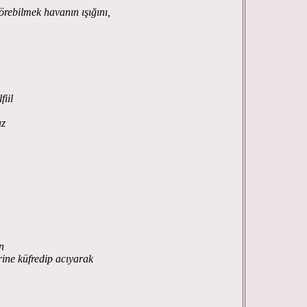
rebilmek havanın ışığını,
fiil
az
n
erine küfredip acıyarak