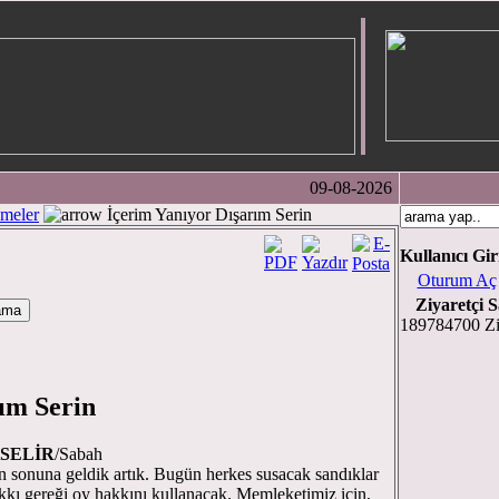
09-08-2026
meler
İçerim Yanıyor Dışarım Serin
Kullanıcı Gir
Oturum Aç
Ziyaretçi S
189784700 Zi
ım Serin
KSELİR
/Sabah
un sonuna geldik artık. Bugün herkes susacak sandıklar
kkı gereği oy hakkını kullanacak. Memleketimiz için,