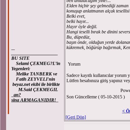
ben anlatacağım yine!...
Elden hiçbir şey gelmediği zaman
konuşup anlatmanın alçak tesellisi
Belki evet,
belki hayır...
Hayır öyle değil.
Hangi teselli bırak be dinini severs
Bu, düpedüz,
başın önde, olduğun yerde dolana
kükremek, böğürüp bağırmak, Kem
____________________
BU SITE
Selami ÇEKMEG?L’in
Yorum
Yegenleri:
Melike TANBERK ve
Sadece kayıtlı kullanıcılar yorum ya
Fatih ZEYVELI'nin
Lütfen hesabınıza giriş yapınız ve
beyaz.net ekibi ile birlikte
M.Said ÇEKMEGIL
Powe
an?
Son Güncelleme ( 05-10-2015 )
sina ARMAGANIDIR!
< Ö
[Geri Dön]