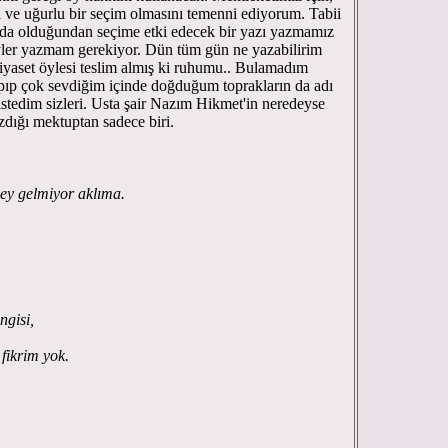
lı ve uğurlu bir seçim olmasını temenni ediyorum. Tabii
nda olduğundan seçime etki edecek bir yazı yazmamız
eyler yazmam gerekiyor. Dün tüm gün ne yazabilirim
aset öylesi teslim almış ki ruhumu.. Bulamadım
yapıp çok sevdiğim içinde doğduğum toprakların da adı
istedim sizleri. Usta şair Nazım Hikmet'in neredeyse
zdığı mektuptan sadece biri.
şey gelmiyor aklıma.
ngisi,
fikrim yok.