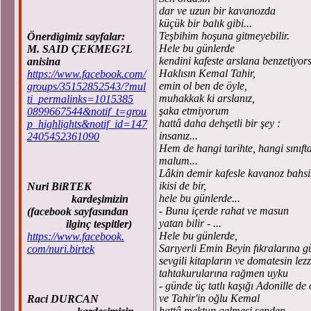
dar ve uzun bir kavanozda
küçük bir balık gibi...
Teşbihim hoşuna gitmeyebilir.
Önerdigimiz sayfalar:
Hele bu günlerde
M. SAID ÇEKMEG?L
kendini kafeste arslana benzetiyor
anisina
Haklısın Kemal Tahir,
https://www.facebook.com/
emin ol ben de öyle,
groups/35152852543/?mul
muhakkak ki arslanız,
ti_permalinks=1015385
şaka etmiyorum
0899667544&notif_t=grou
hattâ daha dehşetli bir şey :
p_highlights&notif_id=147
insanız...
2405452361090
Hem de hangi tarihte, hangi sınıft
malum...
Lâkin demir kafesle kavanoz bahsi
ikisi de bir,
Nuri BiRTEK
hele bu günlerde...
kardeşimizin
- Bunu içerde rahat ve masun
(facebook sayfasından
yatan bilir - ...
ilginç tespitler)
Hele bu günlerde,
https://www.facebook.
Sarıyerli Emin Beyin fıkralarına g
com/nuri.birtek
sevgili kitapların ve domatesin lezz
tahtakurularına rağmen uyku
- günde üç tatlı kaşığı Adonille de 
ve Tahir'in oğlu Kemal
Raci DURCAN
hattâ mektup gelmesi senden