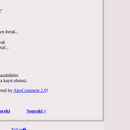
?
en bırak...
rak
al...
zabilirler.
ya kayıt olunuz.
red by
AkoComment 2.0
!
nceki
Sonraki >
Yukar�