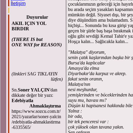
İletişim
çocuklarımızın geleceği için hayır
bu arada seçim yasakları kapsamı
mümkün değil. Siyaset dışı, bir ş
Duyurular
diye düşündüm ama bulamadım. Siy
AKIL IÇIN YOL
hiçbişi... Sonunda bu kısa girişi 
BIRDIR
geçen bir şiirle baş başa bırakmak 
oğlu gibi sevdiği Kemal Tahir'e ya
(THERE IS but
Hoşça kalın... Sağlıcakla kalın...
ONE WAY for REASON)
"Malatya" diyorum,
senin çatık kaşlarından başka bir 
Bursa'da kaplıcalar
Amasya'da elma
Diyarbakır'da karpuz ve akrep.
(
linkleri SAG TIKLAYIN
fakat senin oranın,
lütfen)
Malatya'nın
nesi meşhurdur,
Sn.
Soner YALÇIN
'dan
yemişlerinden ve böceklerinden ha
dikkate değer bir yazı:
suyu mu, havası mı?
Edebiyatla
Düşün ki hapisanesi hakkında bile 
Ahmaklaştırma
Yalnız :
https://www.sozcu.com.tr/
bir oda,
2021/yazarlar/soner-yalcin
bir tek penceresi var :
/edebiyatla-ahmaklastirma
çok yüksek olan tavana yakın.
-6335565/
Sen ordasın