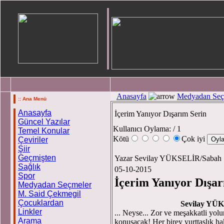
Anasayfa
Medyadan Seç
:: Ana Menü
Anasayfa
İçerim Yanıyor Dışarım Serin
Güncel Yazılar
Kullanıcı Oylama:
/ 1
Temel Konular
Kötü
Çok iyi
Çeviriler
Şiir
Geçmişten
Yazar Sevilay YÜKSELİR/Sabah
Sağlık
05-10-2015
Spor
İçerim Yanıyor Dışar
Medyadan Seçmeler
M. Said Çekmegil
Çocuklardan
Sevilay YÜ
Linkler
... Neyse... Zor ve meşakkatli yol
Arama
konuşacak! Her birey yurttaşlık ha