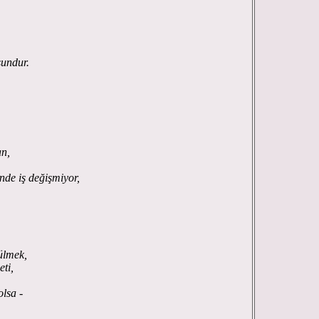
sundur.
an,
nde iş değişmiyor,
ülmek,
eti,
olsa -