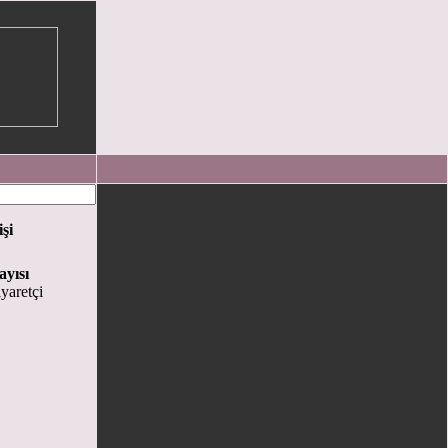
işi
ayısı
yaretçi