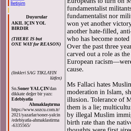
Europeans to turn on Mu
İletişim
fundamentalist militant
fundamentalist nor mili
Duyurular
won yet another victory
AKIL IÇIN YOL
BIRDIR
another hate-filled, anti
who has become noted fo
(THERE IS but
ONE WAY for REASON)
Over the past three yea
carved out a role as th
European racism—were r
cause.
(
linkleri SAG TIKLAYIN
lütfen)
Ms Fallaci hates Muslim
Sn.
Soner YALÇIN
'dan
moderation in Islam, sh
dikkate değer bir yazı:
illusion. Tolerance of 
Edebiyatla
Ahmaklaştırma
them is a lie; multicultu
https://www.sozcu.com.tr/
by illegal Muslim immi
2021/yazarlar/soner-yalcin
/edebiyatla-ahmaklastirma
birth rate than the nati
-6335565/
thoughts were first air