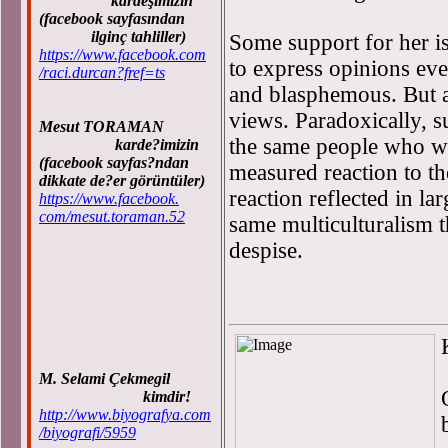
kardeşimizin
(facebook sayfasından
ilginç tahliller)
Some support for her is
https://www.facebook.com
to express opinions eve
/raci.durcan?fref=ts
and blasphemous. But a 
views. Paradoxically, 
Mesut TORAMAN
the same people who we
karde?imizin
(facebook sayfas?ndan
measured reaction to t
dikkate de?er görüntüler)
reaction reflected in lar
https://www.facebook.
com/mesut.toraman.52
same multiculturalism t
despise.
M. Selami Çekmegil
kimdir!
http://www.biyografya.com
/biyografi/5959