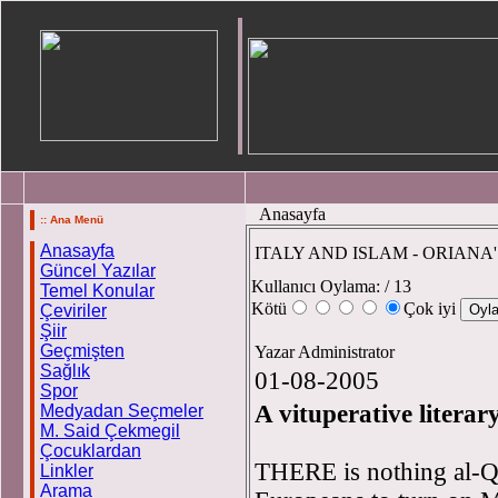
Anasayfa
:: Ana Menü
Anasayfa
ITALY AND ISLAM - ORIANA
Güncel Yazılar
Kullanıcı Oylama:
/ 13
Temel Konular
Kötü
Çok iyi
Çeviriler
Şiir
Geçmişten
Yazar Administrator
Sağlık
01-08-2005
Spor
A vituperative litera
Medyadan Seçmeler
M. Said Çekmegil
Çocuklardan
THERE is nothing al-Q
Linkler
Arama