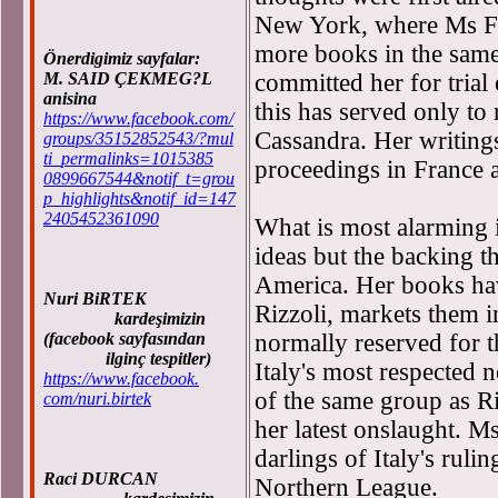
New York, where Ms Fal
more books in the same 
Önerdigimiz sayfalar:
M. SAID ÇEKMEG?L
committed her for trial
anisina
this has served only to
https://www.facebook.com/
Cassandra. Her writings
groups/35152852543/?mul
ti_permalinks=1015385
proceedings in France 
0899667544&notif_t=grou
p_highlights&notif_id=147
2405452361090
What is most alarming i
ideas but the backing t
America. Her books hav
Nuri BiRTEK
Rizzoli, markets them i
kardeşimizin
(facebook sayfasından
normally reserved for t
ilginç tespitler)
Italy's most respected
https://www.facebook.
of the same group as Ri
com/nuri.birtek
her latest onslaught. M
darlings of Italy's ruli
Raci DURCAN
Northern League.