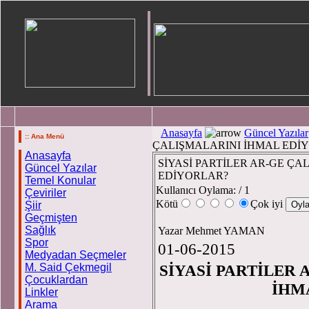
Anasayfa
Güncel Yazılar
:: Ana Menü
ÇALIŞMALARINI İHMAL EDİ
Anasayfa
SİYASİ PARTİLER AR-GE ÇA
Güncel Yazılar
EDİYORLAR?
Temel Konular
Kullanıcı Oylama:
/ 1
Çeviriler
Kötü
Çok iyi
Şiir
Geçmişten
Sağlık
Yazar Mehmet YAMAN
Spor
01-06-2015
Medyadan Seçmeler
M. Said Çekmegil
SİYASİ PARTİLER
Çocuklardan
İHM
Linkler
Arama