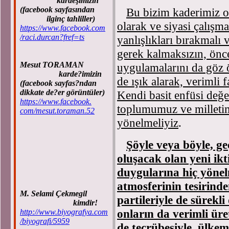
kardeşimizin
(facebook sayfasından
Bu bizim kaderimiz ol
ilginç tahliller)
olarak ve siyasi çalışm
https://www.facebook.com
/raci.durcan?fref=ts
yanlışlıkları bırakmalı
gerek kalmaksızın, önc
Mesut TORAMAN
uygulamalarını da göz 
karde?imizin
de ışık alarak, verimli f
(facebook sayfas?ndan
dikkate de?er görüntüler)
Kendi basit enfüsi değe
https://www.facebook.
toplumumuz ve milletimi
com/mesut.toraman.52
yönelmeliyiz
.
Şöyle veya böyle, g
oluşacak olan yeni ikt
duygularına hiç yönel
atmosferinin tesirind
M. Selami Çekmegil
partileriyle de sürekl
kimdir!
onların da verimli üre
http://www.biyografya.com
/biyografi/5959
de tecrübesiyle, ülkem