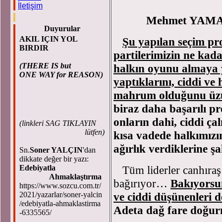
İletişim
Mehmet YAM
Duyurular
AKIL IÇIN YOL
Şu yapılan seçim pr
BIRDIR
partilerimizin ne kad
(THERE IS but
halkın oyunu almaya y
ONE WAY for REASON)
yaptıklarını, ciddi ve
mahrum olduğunu üzü
biraz daha başarılı p
onların dahi, ciddi ç
(
linkleri SAG TIKLAYIN
lütfen)
kısa vadede halkımızı
ağırlık verdiklerine ş
Sn.
Soner YALÇIN
'dan
dikkate değer bir yazı:
Edebiyatla
Tüm liderler canhıraş 
Ahmaklaştırma
bağırıyor…
Bakıyorsun
https://www.sozcu.com.tr/
2021/yazarlar/soner-yalcin
ve ciddi düşünenleri 
/edebiyatla-ahmaklastirma
Adeta dağ fare doğu
-6335565/