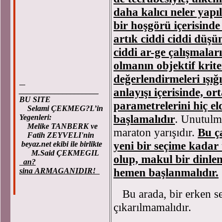
daha kalıcı neler yapı
bir hoşgörü içerisinde
artık ciddi ciddi düşü
ciddi ar-ge çalışmalar
olmanın objektif krite
değerlendirmeleri ışığ
anlayışı içerisinde, or
____________________
BU SITE
parametrelerini hiç e
Selami ÇEKMEG?L’in
başlamalıdır
. Unutulma
Yegenleri:
Melike TANBERK ve
maraton yarışıdır.
Bu ç
Fatih ZEYVELI'nin
yeni bir seçime kadar
beyaz.net ekibi ile birlikte
M.Said ÇEKMEGIL
olup, makul bir dinle
an?
hemen başlanmalıdır.
sina ARMAGANIDIR!
Bu arada, bir erken se
çıkarılmamalıdır.