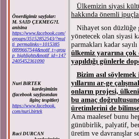
Ülkemizin siyasi kültü
hakkında önemli ipuçla
Önerdigimiz sayfalar:
M. SAID ÇEKMEG?L
Nihayet son düzlüğe gir
anisina
https://www.facebook.com/
yönetecek olan siyasi ka
groups/35152852543/?mul
parmakları kadar sayılı
ti_permalinks=1015385
0899667544&notif_t=grou
ülkemiz yararına çok 
p_highlights&notif_id=147
yapıldığı günlerle dop
2405452361090
Bizim asıl söylemek 
yıllarını ar-ge çalışm
Nuri BiRTEK
kardeşimizin
onların projesi, ülke
(facebook sayfasından
bu amaç doğrultusunda
ilginç tespitler)
https://www.facebook.
üretimlerini de bilimse
com/nuri.birtek
Ama maalesef bunu hep
günübirlik, palyatif, b
üretim ve davranışlar s
Raci DURCAN