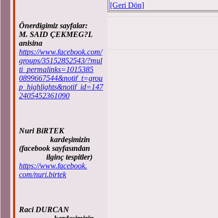
[Geri Dön]
Önerdigimiz sayfalar:
M. SAID ÇEKMEG?L
anisina
https://www.facebook.com/
groups/35152852543/?mul
ti_permalinks=1015385
0899667544&notif_t=grou
p_highlights&notif_id=147
2405452361090
Nuri BiRTEK
kardeşimizin
(facebook sayfasından
ilginç tespitler)
https://www.facebook.
com/nuri.birtek
Raci DURCAN