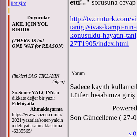
etti!.."
sorusuna cevap a
İletişim
http://tv.cnnturk.com/
Duyurular
AKIL IÇIN YOL
tanigi/sivas-kampi-nin-
BIRDIR
konusuldu-hayatin-tan
(THERE IS but
27T1905/index.html
ONE WAY for REASON)
Yorum
(
linkleri SAG TIKLAYIN
lütfen)
Sadece kayıtlı kullanıcı
Sn.
Soner YALÇIN
'dan
Lütfen hesabınıza giriş
dikkate değer bir yazı:
Edebiyatla
Powere
Ahmaklaştırma
https://www.sozcu.com.tr/
Son Güncelleme ( 27-0
2021/yazarlar/soner-yalcin
/edebiyatla-ahmaklastirma
-6335565/
< Ö