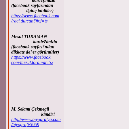
kardeşimizin
(facebook sayfasından
ilginç tahliller)
https://www.facebook.com
/raci.durcan?fref=ts
Mesut TORAMAN
karde?imizin
(facebook sayfas?ndan
dikkate de?er görüntüler)
https://www.facebook.
com/mesut.toraman.52
M. Selami Çekmegil
kimdir!
http://www.biyografya.com
/biyografi/5959