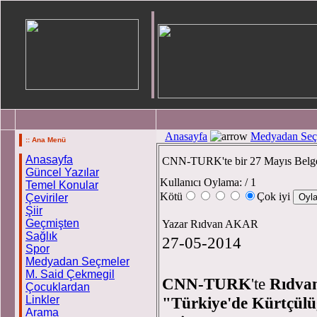
Anasayfa
Medyadan Seç
:: Ana Menü
Anasayfa
CNN-TURK'te bir 27 Mayıs Belge
Güncel Yazılar
Kullanıcı Oylama:
/ 1
Temel Konular
Kötü
Çok iyi
Çeviriler
Şiir
Geçmişten
Yazar Rıdvan AKAR
Sağlık
27-05-2014
Spor
Medyadan Seçmeler
M. Said Çekmegil
CNN-TURK
'te
Rıdva
Çocuklardan
Linkler
"Türkiye'de Kürtçülü
Arama