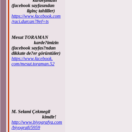
kardeşimizin
(facebook sayfasından
ilginç tahliller)
https://www.facebook.com
/raci.durcan?fref=ts
Mesut TORAMAN
karde?imizin
(facebook sayfas?ndan
dikkate de?er görüntüler)
https://www.facebook.
com/mesut.toraman.52
M. Selami Çekmegil
kimdir!
http://www.biyografya.com
/biyografi/5959