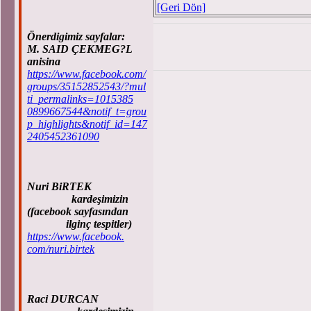
[Geri Dön]
Önerdigimiz sayfalar:
M. SAID ÇEKMEG?L
anisina
https://www.facebook.com/
groups/35152852543/?mul
ti_permalinks=1015385
0899667544&notif_t=grou
p_highlights&notif_id=147
2405452361090
Nuri BiRTEK
kardeşimizin
(facebook sayfasından
ilginç tespitler)
https://www.facebook.
com/nuri.birtek
Raci DURCAN