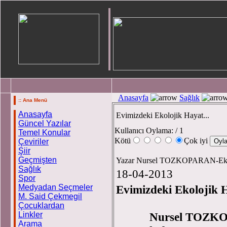
Anasayfa
Sağlık
:: Ana Menü
Anasayfa
Evimizdeki Ekolojik Hayat...
Güncel Yazılar
Kullanıcı Oylama:
/ 1
Temel Konular
Kötü
Çok iyi
Çeviriler
Şiir
Geçmişten
Yazar Nursel TOZKOPARAN-Eko
Sağlık
18-04-2013
Spor
Medyadan Seçmeler
Evimizdeki Ekolojik H
M. Said Çekmegil
Çocuklardan
Linkler
Nursel TOZKOPAR
Arama