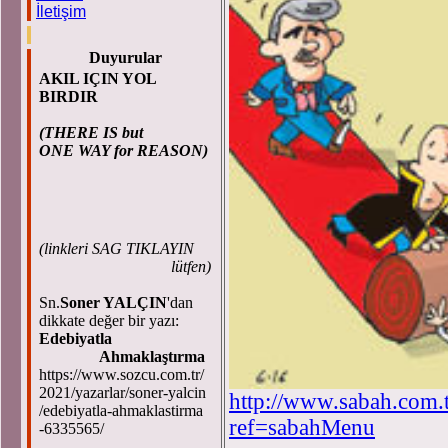
İletişim
Duyurular
AKIL IÇIN YOL
BIRDIR
(THERE IS but
ONE WAY for REASON)
(
linkleri SAG TIKLAYIN
lütfen)
Sn.
Soner YALÇIN
'dan
dikkate değer bir yazı:
Edebiyatla
Ahmaklaştırma
https://www.sozcu.com.tr/
2021/yazarlar/soner-yalcin
http://www.sabah.com.t
/edebiyatla-ahmaklastirma
ref=sabahMenu
-6335565/