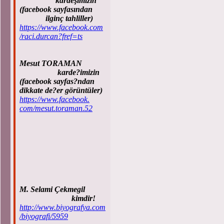
kardeşimizin
(facebook sayfasından
ilginç tahliller)
https://www.facebook.com
/raci.durcan?fref=ts
Mesut TORAMAN
karde?imizin
(facebook sayfas?ndan
dikkate de?er görüntüler)
https://www.facebook.
com/mesut.toraman.52
M. Selami Çekmegil
kimdir!
http://www.biyografya.com
/biyografi/5959