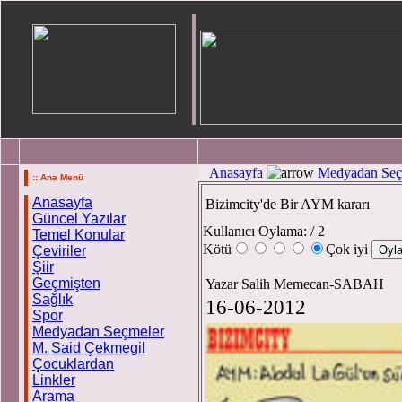
Anasayfa
Medyadan Seç
:: Ana Menü
Anasayfa
Bizimcity'de Bir AYM kararı
Güncel Yazılar
Kullanıcı Oylama:
/ 2
Temel Konular
Kötü
Çok iyi
Çeviriler
Şiir
Geçmişten
Yazar Salih Memecan-SABAH
Sağlık
16-06-2012
Spor
Medyadan Seçmeler
M. Said Çekmegil
Çocuklardan
Linkler
Arama