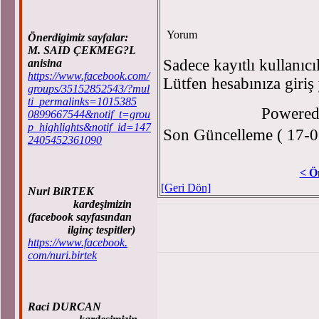
Yorum
Önerdigimiz sayfalar:
M. SAID ÇEKMEG?L
Sadece kayıtlı kullanıcı
anisina
https://www.facebook.com/
Lütfen hesabınıza giriş
groups/35152852543/?mul
ti_permalinks=1015385
Powere
0899667544&notif_t=grou
p_highlights&notif_id=147
Son Güncelleme ( 17-0
2405452361090
< Ö
[Geri Dön]
Nuri BiRTEK
kardeşimizin
(facebook sayfasından
ilginç tespitler)
https://www.facebook.
com/nuri.birtek
Raci DURCAN