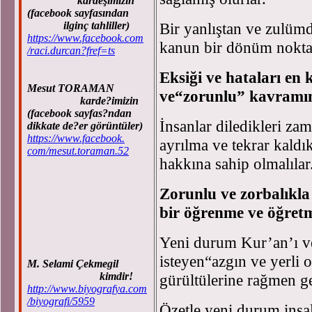
kardeşimizin
(facebook sayfasından
Bir yanlıştan ve zulüm
ilginç tahliller)
https://www.facebook.com
kanun bir dönüm noktası
/raci.durcan?fref=ts
Eksiği ve hataları en 
Mesut TORAMAN
ve“zorunlu” kavramın
karde?imizin
(facebook sayfas?ndan
İnsanlar diledikleri z
dikkate de?er görüntüler)
https://www.facebook.
ayrılma ve tekrar kald
com/mesut.toraman.52
hakkına sahip olmalılar
Zorunlu ve zorbalıkla 
bir öğrenme ve öğretme
Yeni durum Kur’an’ı v
isteyen“azgın ve yerli 
M. Selami Çekmegil
kimdir!
gürültülerine rağmen ge
http://www.biyografya.com
/biyografi/5959
Özetle yeni durum inşall