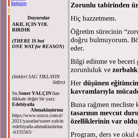
Zorunlu tabirinden ü
İletişim
Hiç hazzetmem.
Duyurular
AKIL IÇIN YOL
BIRDIR
Öğretim sürecinin “zoru
doğru bulmuyorum. Böy
(THERE IS but
ONE WAY for REASON)
eder.
Bilgi edinme ve beceri g
zorunluluk ve
zorbalık
(
linkleri SAG TIKLAYIN
Her
düşünen eğitimci
lütfen)
kavramlarıyla mücade
Sn.
Soner YALÇIN
'dan
dikkate değer bir yazı:
Buna rağmen mecliste 
Edebiyatla
Ahmaklaştırma
tasarının
mevcut duru
https://www.sozcu.com.tr/
özelliklerinin var old
2021/yazarlar/soner-yalcin
/edebiyatla-ahmaklastirma
-6335565/
Program, ders ve okul çe