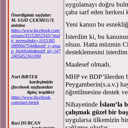
uygulamayı doğru bulm
çaba sarf eden herkesi
Önerdigimiz sayfalar:
M. SAID ÇEKMEG?L
Yeni kanun bu esnekliği
anisina
https://www.facebook.com/
İsterdim ki, bu kanunu
groups/35152852543/?mul
ti_permalinks=1015385
olsun. Hatta müzmin C
0899667544&notif_t=grou
desteklemesini isterdim
p_highlights&notif_id=147
2405452361090
Maalesef olmadı.
MHP ve BDP’lilerden b
Nuri BiRTEK
kardeşimizin
Peygamberin(s.a.v.) hay
(facebook sayfasından
öğretilmesine destek v
ilginç tespitler)
https://www.facebook.
com/nuri.birtek
Nihayetinde
İslam’la 
çalışmak güzel bir baş
uygularsa ülkemizin bir
Raci DURCAN
sağlamış olurlar.