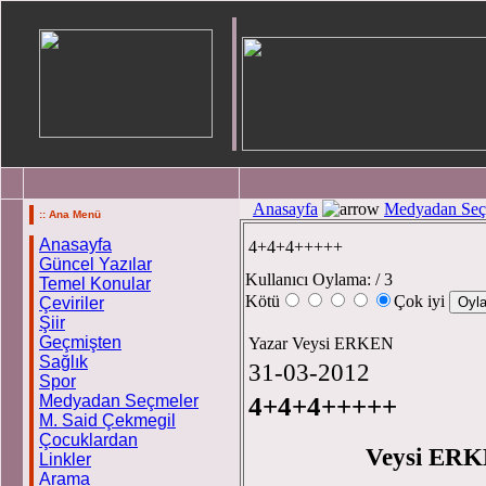
Anasayfa
Medyadan Seç
:: Ana Menü
Anasayfa
4+4+4+++++
Güncel Yazılar
Kullanıcı Oylama:
/ 3
Temel Konular
Kötü
Çok iyi
Çeviriler
Şiir
Geçmişten
Yazar Veysi ERKEN
Sağlık
31-03-2012
Spor
Medyadan Seçmeler
4+4+4+++++
M. Said Çekmegil
Çocuklardan
Veysi ERK
Linkler
Arama