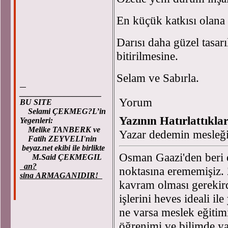
En küçük katkısı olana
Darısı daha güzel tasar
bitirilmesine.
Selam ve Sabırla.
____________________
Yorum
BU SITE
Selami ÇEKMEG?L’in
Yazının Hatırlattıkları
Yegenleri:
Melike TANBERK ve
Yazar dedemin mesleği
Fatih ZEYVELI'nin
beyaz.net ekibi ile birlikte
Osman Gaazi'den beri 
M.Said ÇEKMEGIL
an?
noktasına erememişiz. 
sina ARMAGANIDIR!
kavram olması gerekird
işlerini heves ideali i
ne varsa meslek eğitim
öğrenimi ve bilimde ya