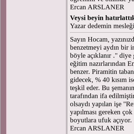
Ercan ARSLANER
Veysi beyin hatırlattık
Yazar dedemin mesleği
Sayın Hocam, yazınızda
benzetmeyi aydın bir i
böyle açıklanır ." diy
eğitim nazırlarından E
benzer. Piramitin taba
gidecek, % 40 kısım is
teşkil eder. Bu şemanı
tarafından ifa edilmişt
olsaydı yapılan işe "R
yapılması gereken çok i
boyutlara ufuk açıyor.
Ercan ARSLANER