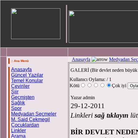
Anasayfa
Medyadan Seç
:: Ana Menü
Anasayfa
GALERİ (Bir devlet neden büyük 
Güncel Yazılar
Kullanıcı Oylama:
/ 1
Temel Konular
Kötü
Çok iyi
Çeviriler
Şiir
Geçmişten
Yazar admin
Sağlık
29-12-2011
Spor
Medyadan Seçmeler
Linkleri
sağ tıklayın
lü
M. Said Çekmegil
Çocuklardan
Linkler
BİR DEVLET NEDE
Arama