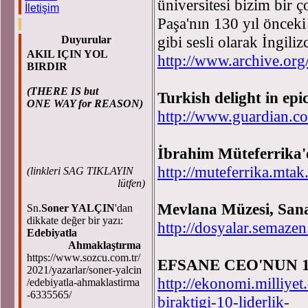
üniversitesi bizim bir 
İletişim
Paşa'nın 130 yıl önceki 
gibi sesli olarak İngili
Duyurular
AKIL IÇIN YOL
http://www.archive.or
BIRDIR
(THERE IS but
Turkish delight in epi
ONE WAY for REASON)
http://www.guardian.co
İbrahim Müteferrika'
http://muteferrika.mtak
(
linkleri SAG TIKLAYIN
lütfen)
Mevlana Müzesi, Sanal
Sn.
Soner YALÇIN
'dan
dikkate değer bir yazı:
http://dosyalar.semaze
Edebiyatla
Ahmaklaştırma
https://www.sozcu.com.tr/
EFSANE CEO'NUN 1
2021/yazarlar/soner-yalcin
http://ekonomi.milliyet
/edebiyatla-ahmaklastirma
-6335565/
biraktigi-10-liderlik-