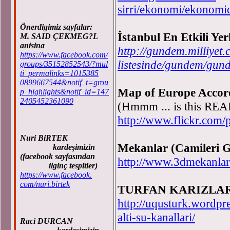
sirri/ekonomi/ekonomi
Önerdigimiz sayfalar:
İstanbul En Etkili Yer
M. SAID ÇEKMEG?L
anisina
http://gundem.milliyet.c
https://www.facebook.com/
listesinde/gundem/gun
groups/35152852543/?mul
ti_permalinks=1015385
0899667544&notif_t=grou
Map of Europe Accord
p_highlights&notif_id=147
2405452361090
(Hmmm ... is this REA
http://www.flickr.com/
Nuri BiRTEK
Mekanlar (Camileri G
kardeşimizin
(facebook sayfasından
http://www.3dmekanlar
ilginç tespitler)
https://www.facebook.
com/nuri.birtek
TURFAN KARIZLARI (Y
http://uqusturk.wordpr
alti-su-kanallari/
Raci DURCAN