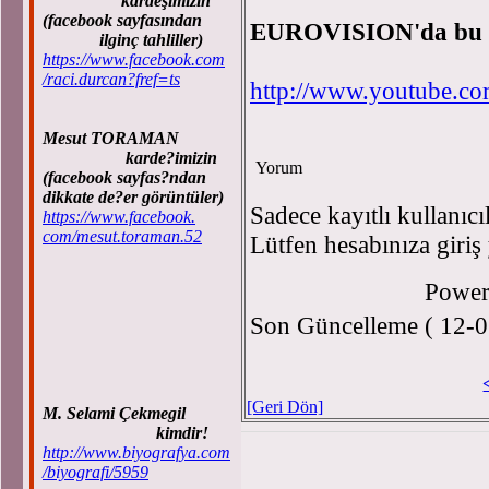
kardeşimizin
(facebook sayfasından
EUROVISION'da bu da
ilginç tahliller)
https://www.facebook.com
/raci.durcan?fref=ts
http://www.youtube.
Mesut TORAMAN
karde?imizin
Yorum
(facebook sayfas?ndan
dikkate de?er görüntüler)
Sadece kayıtlı kullanıcı
https://www.facebook.
com/mesut.toraman.52
Lütfen hesabınıza giriş
Power
Son Güncelleme ( 12-0
[Geri Dön]
M. Selami Çekmegil
kimdir!
http://www.biyografya.com
/biyografi/5959