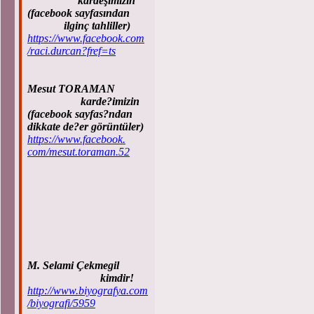
kardeşimizin
(facebook sayfasından
ilginç tahliller)
https://www.facebook.com
/raci.durcan?fref=ts
Mesut TORAMAN
karde?imizin
(facebook sayfas?ndan
dikkate de?er görüntüler)
https://www.facebook.
com/mesut.toraman.52
M. Selami Çekmegil
kimdir!
http://www.biyografya.com
/biyografi/5959