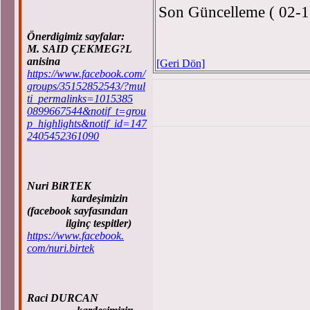
Son Güncelleme ( 02-1
Önerdigimiz sayfalar:
M. SAID ÇEKMEG?L
anisina
[Geri Dön]
https://www.facebook.com/
groups/35152852543/?mul
ti_permalinks=1015385
0899667544&notif_t=grou
p_highlights&notif_id=147
2405452361090
Nuri BiRTEK
kardeşimizin
(facebook sayfasından
ilginç tespitler)
https://www.facebook.
com/nuri.birtek
Raci DURCAN