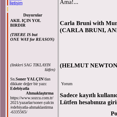
Ama
İletişim
Duyurular
AKIL IÇIN YOL
Carla Bruni with M
BIRDIR
(CARLA BRUNI, AN
(THERE IS but
ONE WAY for REASON)
(HELMUT NEWTON'U
(
linkleri SAG TIKLAYIN
lütfen)
Sn.
Soner YALÇIN
'dan
dikkate değer bir yazı:
Yorum
Edebiyatla
Ahmaklaştırma
Sadece kayıtlı kullanı
https://www.sozcu.com.tr/
Lütfen hesabınıza giri
2021/yazarlar/soner-yalcin
/edebiyatla-ahmaklastirma
-6335565/
P