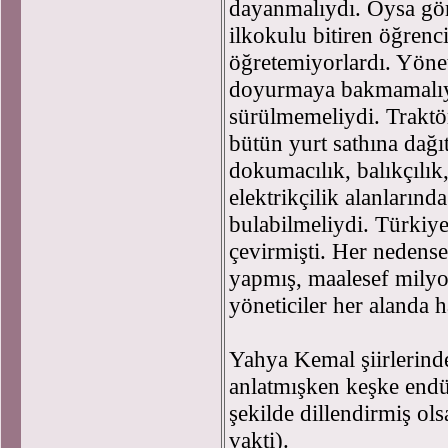
dayanmalıydı. Oysa gör
ilkokulu bitiren öğren
öğretemiyorlardı. Yöneti
doyurmaya bakmamalıydı
sürülmemeliydi. Traktö
bütün yurt sathına dağıt
dokumacılık, balıkçılık,
elektrikçilik alanların
bulabilmeliydi. Türkiy
çevirmişti. Her nedense 
yapmış, maalesef milyon
yöneticiler her alanda h
Yahya Kemal şiirlerinde
anlatmışken keşke endüs
şekilde dillendirmiş ols
vakti).