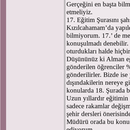
Gerçeğini en başta bilm
etmeliyiz.
17. Eğitim Şurasını şah
Kızılcahamam’da yapıld
bilmiyorum. 17.’ de mes
konuşulmadı denebilir. 
oturdukları halde hiçbi
Düşününüz ki Alman eğ
gönderilen öğrenciler 
gönderilirler. Bizde is
dışındakilerin nereye g
konularda 18. Şurada b
Uzun yıllardır eğitimi
sadece rakamlar değiş
şehir dersleri önerisin
Müdürü orada bu konud
ediyorum.