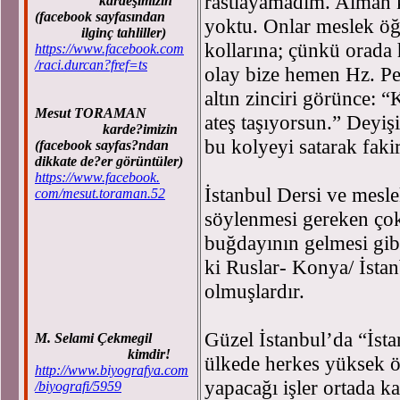
rastlayamadım. Alman ka
kardeşimizin
(facebook sayfasından
yoktu. Onlar meslek öğr
ilginç tahliller)
kollarına; çünkü orada h
https://www.facebook.com
/raci.durcan?fref=ts
olay bize hemen Hz. P
altın zinciri görünce: “
Mesut TORAMAN
ateş taşıyorsun.” Deyiş
karde?imizin
bu kolyeyi satarak fakir
(facebook sayfas?ndan
dikkate de?er görüntüler)
https://www.facebook.
İstanbul Dersi ve mesle
com/mesut.toraman.52
söylenmesi gereken çok
buğdayının gelmesi gib
ki Ruslar- Konya/ İstan
olmuşlardır.
Güzel İstanbul’da “İsta
M. Selami Çekmegil
kimdir!
ülkede herkes yüksek ö
http://www.biyografya.com
yapacağı işler ortada k
/biyografi/5959