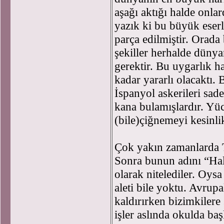
aşağı aktığı halde onla
yazık ki bu büyük eserle
parça edilmiştir. Orada
şekiller herhalde düny
gerektir. Bu uygarlık ha
kadar yararlı olacaktı. 
İspanyol askerileri sad
kana bulamışlardır. Yüce
(bile)çiğnemeyi kesinlik
Çok yakın zamanlarda T
Sonra bunun adını “Ha
olarak nitelediler. Oysa
aleti bile yoktu. Avrup
kaldırırken bizimkilere
işler aslında okulda ba