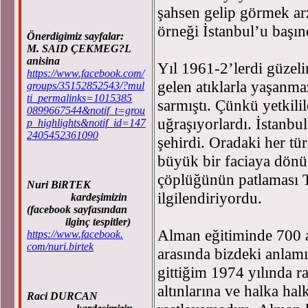
şahsen gelip görmek arz
örneği İstanbul’u başın
Önerdigimiz sayfalar:
M. SAID ÇEKMEG?L
anisina
Yıl 1961-2’lerdi güzel
https://www.facebook.com/
gelen atıklarla yaşanma
groups/35152852543/?mul
ti_permalinks=1015385
sarmıştı. Çünkü yetkili
0899667544&notif_t=grou
uğraşıyorlardı. İstanbu
p_highlights&notif_id=147
2405452361090
şehirdi. Oradaki her t
büyük bir faciaya dönü
çöplüğünün patlaması T
Nuri BiRTEK
ilgilendiriyordu.
kardeşimizin
(facebook sayfasından
ilginç tespitler)
Alman eğitiminde 700 a
https://www.facebook.
com/nuri.birtek
arasında bizdeki anlam
gittiğim 1974 yılında raf
altınlarına ve halka hal
Raci DURCAN