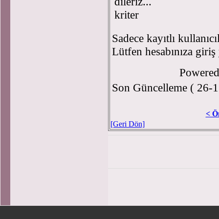
dileriz...
kriter
Sadece kayıtlı kullanıcı
Lütfen hesabınıza giriş
Powere
Son Güncelleme ( 26-1
< Ö
[Geri Dön]