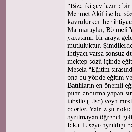
“Bize iki şey lazım; bi
Mehmet Akif ise bu söz
kavrulurken her ihtiya
Marmaraylar, Bölmeli Y
yakasının bir araya ge
mutluluktur. Şimdilerd
ihtiyacı varsa sonsuz d
mektep sözü içinde eğit
Mesela “Eğitim sırasınd
ona bu yönde eğitim ve
Batılıların en önemli e
puanlandırma yapan sın
tahsile (Lise) veya mes
ederler. Yalnız şu nokt
ayrılmayan öğrenci geli
fakat Liseye ayrıldığı h