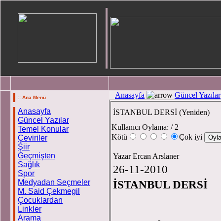
Anasayfa
Güncel Yazılar
:: Ana Menü
Anasayfa
İSTANBUL DERSİ (Yeniden)
Güncel Yazılar
Kullanıcı Oylama:
/ 2
Temel Konular
Kötü
Çok iyi
Çeviriler
Şiir
Geçmişten
Yazar Ercan Arslaner
Sağlık
26-11-2010
Spor
Medyadan Seçmeler
İSTANBUL DERSİ
M. Said Çekmegil
Çocuklardan
Linkler
Arama