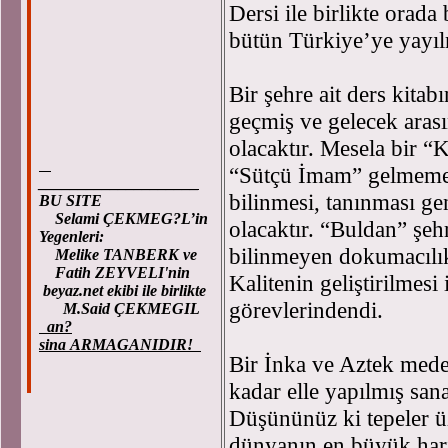
Dersi ile birlikte orada
bütün Türkiye’ye yayıl
Bir şehre ait ders kitab
geçmiş ve gelecek arası
olacaktır. Mesela bir 
“Sütçü İmam” gelmemeli
____________________
bilinmesi, tanınması gen
BU SITE
Selami ÇEKMEG?L’in
olacaktır. “Buldan” şeh
Yegenleri:
bilinmeyen dokumacılık
Melike TANBERK ve
Fatih ZEYVELI'nin
Kalitenin geliştirilmesi
beyaz.net ekibi ile birlikte
görevlerindendi.
M.Said ÇEKMEGIL
an?
sina ARMAGANIDIR!
Bir İnka ve Aztek mede
kadar elle yapılmış sana
Düşününüz ki tepeler üz
dünyanın en büyük hari