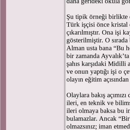
daha gerideki okula gön
Şu tipik örneği birlikt
Türk işçisi önce kristal
çıkarılmıştır. Ona işi k
gösterilmiştir. O sırad
Alman usta bana “Bu he
bir zamanda Ayvalık’ta
şahıs karşıdaki Midilli
ve onun yaptığı işi o ç
olayın eğitim açısından 
Olaylara bakış açımızı 
ileri, en teknik ve bilim
ileri olmaya baksa bu i
bulamazlar. Ancak “Bir
olmazsınız; iman etmed