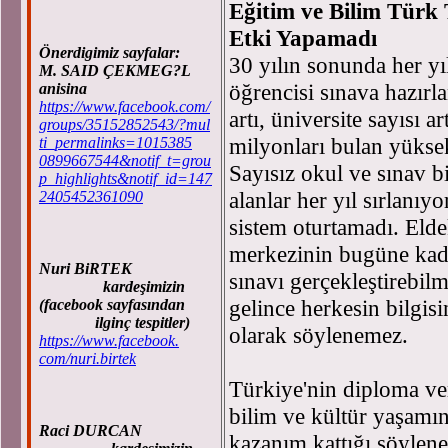
Eğitim ve Bilim Türk
Etki Yapamadı
Önerdigimiz sayfalar:
30 yılın sonunda her yıl
M. SAID ÇEKMEG?L
öğrencisi sınava hazırl
anisina
https://www.facebook.com/
artı, üniversite sayısı ar
groups/35152852543/?mul
milyonları bulan yükse
ti_permalinks=1015385
0899667544&notif_t=grou
Sayısız okul ve sınav bi
p_highlights&notif_id=147
alanlar her yıl sırlanıy
2405452361090
sistem oturtamadı. Eld
merkezinin bugüne kada
Nuri BiRTEK
sınavı gerçekleştirebil
kardeşimizin
gelince herkesin bilgis
(facebook sayfasından
ilginç tespitler)
olarak söylenemez.
https://www.facebook.
com/nuri.birtek
Türkiye'nin diploma ve
bilim ve kültür yaşamına
Raci DURCAN
kazanım kattığı söylene