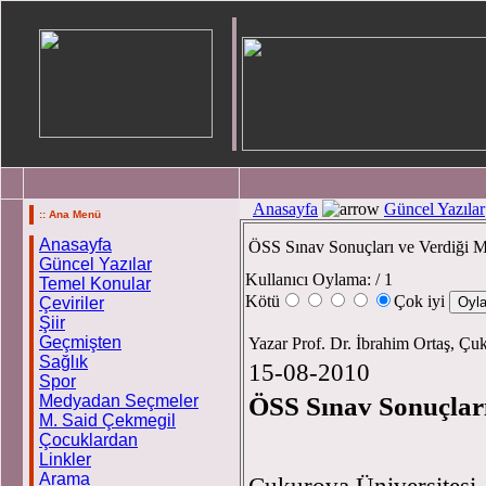
Anasayfa
Güncel Yazılar
:: Ana Menü
Anasayfa
ÖSS Sınav Sonuçları ve Verdiği M
Güncel Yazılar
Kullanıcı Oylama:
/ 1
Temel Konular
Kötü
Çok iyi
Çeviriler
Şiir
Geçmişten
Yazar Prof. Dr. İbrahim Ortaş, Çu
Sağlık
15-08-2010
Spor
Medyadan Seçmeler
ÖSS Sınav Sonuçları
M. Said Çekmegil
Çocuklardan
Linkler
Arama
Çukurova Üniversitesi