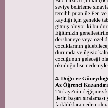
Buda üzücü çünkü çocu
seviye belirleme sınavla
tercihli puan ile Fen ve
kaydığı için genelde tabi
gitmiş oluyor ki bu dur
Eğitimizin genelleştiri
dershaneye veya özel d
çocuklarının gidebileceğ
durumda ve ilgisiz kalm
çocuğunun geleceği olan
okuduğu lise nedeniyle
4. Doğu ve Güneydoğu 
Az Öğrenci Kazandır
Türkiye'nin değişmez 
ilerin başarı sıralamas
farklılıklara neden olm