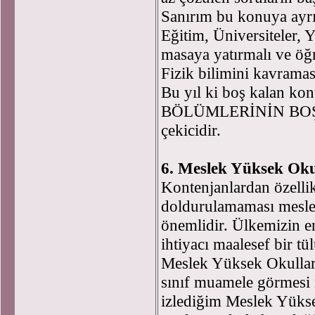
Sanırım bu konuya ayrı
Eğitim, Üniversiteler
masaya yatırmalı ve öğr
Fizik bilimini kavramas
Bu yıl ki boş kalan ko
BÖLÜMLERİNİN BOŞ 
çekicidir.
6. Meslek Yüksek Oku
Kontenjanlardan özelli
doldurulamaması meslek
önemlidir. Ülkemizin e
ihtiyacı maalesef bir t
Meslek Yüksek Okulları
sınıf muamele görmesi i
izlediğim Meslek Yükse