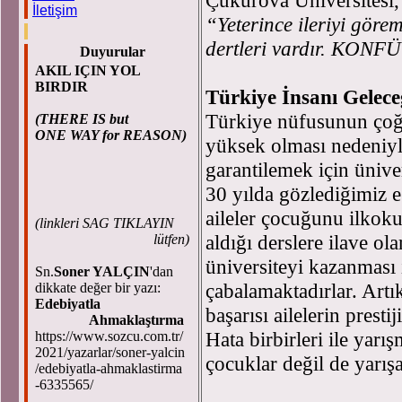
İletişim
“Yeterince ileriyi göre
dertleri vardır. KON
Duyurular
AKIL IÇIN YOL
BIRDIR
Türkiye İnsanı Gelece
Türkiye nüfusunun çoğu
(THERE IS but
ONE WAY for REASON)
yüksek olması nedeniyl
garantilemek için ünive
30 yılda gözlediğimiz 
aileler çocuğunu ilkoku
(
linkleri SAG TIKLAYIN
aldığı derslere ilave ol
lütfen)
üniversiteyi kazanması 
Sn.
Soner YALÇIN
'dan
çabalamaktadırlar. Artık
dikkate değer bir yazı:
Edebiyatla
başarısı ailelerin prest
Ahmaklaştırma
Hata birbirleri ile yarı
https://www.sozcu.com.tr/
2021/yazarlar/soner-yalcin
çocuklar değil de yarışa
/edebiyatla-ahmaklastirma
-6335565/