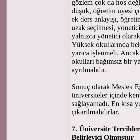
gözlem çok da hoş değil
düşük, öğretim üyesi ço
ek ders anlayışı, öğret
uzak seçilmesi, yönetic
yalnızca yönetici olara
Yüksek okullarında be
yarıca işlenmeli. Anc
okulları bağımsız bir y
ayrılmalıdır.
Sonuç olarak Meslek Eğ
üniversiteler içinde ken
sağlayamadı. En kısa yo
çıkarılmalıdırlar.
7. Üniversite Tercihle
Belirleyici Olmuştur