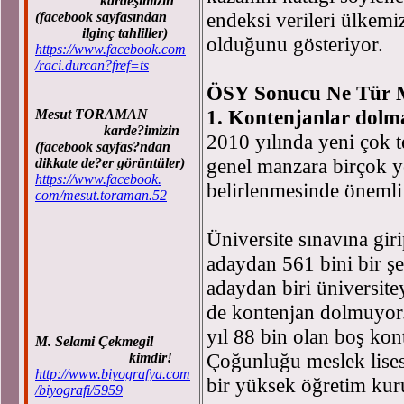
kardeşimizin
endeksi verileri ülkemi
(facebook sayfasından
ilginç tahliller)
olduğunu gösteriyor.
https://www.facebook.com
/raci.durcan?fref=ts
ÖSY Sonucu Ne Tür M
1. Kontenjanlar dolm
Mesut TORAMAN
karde?imizin
2010 yılında yeni çok t
(facebook sayfas?ndan
genel manzara birçok y
dikkate de?er görüntüler)
https://www.facebook.
belirlenmesinde önemli
com/mesut.toraman.52
Üniversite sınavına gir
adaydan 561 bini bir şe
adaydan biri üniversite
de kontenjan dolmuyor.
yıl 88 bin olan boş kon
M. Selami Çekmegil
Çoğunluğu meslek lises
kimdir!
http://www.biyografya.com
bir yüksek öğretim ku
/biyografi/5959