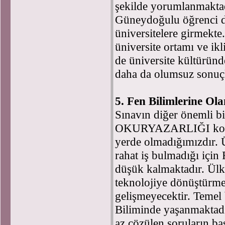
şekilde yorumlanmakta
Güneydoğulu öğrenci d
üniversitelere girmekte
üniversite ortamı ve ikl
de üniversite kültürün
daha da olumsuz sonuçl
5. Fen Bilimlerine Ol
Sınavın diğer önemli b
OKURYAZARLIĞI konusu
yerde olmadığımızdır. 
rahat iş bulmadığı için 
düşük kalmaktadır. Ülk
teknolojiye dönüştürmed
gelişmeyecektir. Temel 
Biliminde yaşanmaktadır
az çözülen soruların ba