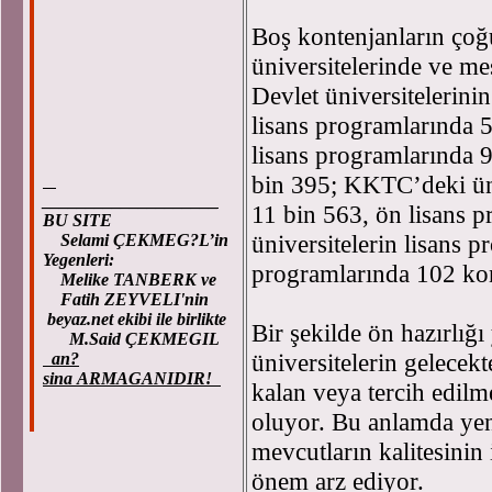
Boş kontenjanların çoğ
üniversitelerinde ve me
Devlet üniversitelerini
lisans programlarında 5
lisans programlarında 9
bin 395; KKTC’deki üni
____________________
11 bin 563, ön lisans 
BU SITE
üniversitelerin lisans 
Selami ÇEKMEG?L’in
Yegenleri:
programlarında 102 ko
Melike TANBERK ve
Fatih ZEYVELI'nin
beyaz.net ekibi ile birlikte
Bir şekilde ön hazırlığ
M.Said ÇEKMEGIL
üniversitelerin gelecek
an?
sina ARMAGANIDIR!
kalan veya tercih edilm
oluyor. Bu anlamda yen
mevcutların kalitesinin 
önem arz ediyor.