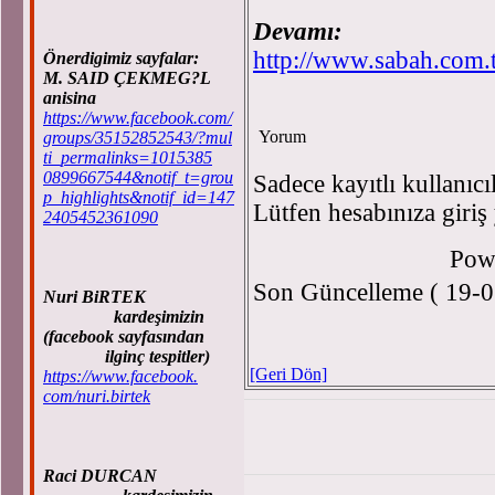
Devamı:
http://www.sabah.com.t
Önerdigimiz sayfalar:
M. SAID ÇEKMEG?L
anisina
https://www.facebook.com/
Yorum
groups/35152852543/?mul
ti_permalinks=1015385
0899667544&notif_t=grou
Sadece kayıtlı kullanıcı
p_highlights&notif_id=147
Lütfen hesabınıza giriş
2405452361090
Pow
Son Güncelleme ( 19-0
Nuri BiRTEK
kardeşimizin
(facebook sayfasından
ilginç tespitler)
[Geri Dön]
https://www.facebook.
com/nuri.birtek
Raci DURCAN