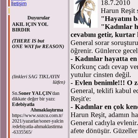
18.7
İletişim
Harun Reşit 
"Hayatını b
Duyurular
AKIL IÇIN YOL
"Kadınlar h
BIRDIR
cevabını getir, kurtar 
(THERE IS but
General sorar soruşturu
ONE WAY for REASON)
öğrenir. Günlerce gecele
- Kadınlar hayatta en 
Korkunç cadı cevap verme
yutulur cinsten değil.
(
linkleri SAG TIKLAYIN
- Evlen benimle!!! O z
lütfen)
General, teklifi kabul 
Sn.
Soner YALÇIN
'dan
Reşit'e:
dikkate değer bir yazı:
Edebiyatla
- Kadınlar en çok kend
Ahmaklaştırma
Harun Reşit, adamın hay
https://www.sozcu.com.tr/
2021/yazarlar/soner-yalcin
General cadıyla evlenir
/edebiyatla-ahmaklastirma
afete dönüşür. Güzeller
-6335565/