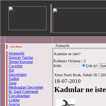
Anasayfa
:: Ana Menü
Anasayfa
Kadınlar ne ister?
Güncel Yazılar
Kullanıcı Oylama:
/ 2
Temel Konular
Kötü
Çok iyi
Çeviriler
Şiir
Geçmişten
Yazar Nazlı Ilıcak, Sabah 18.7.20
Sağlık
18-07-2010
Spor
Kadınlar ne ist
Medyadan Seçmeler
M. Said Çekmegil
Çocuklardan
Linkler
Arama