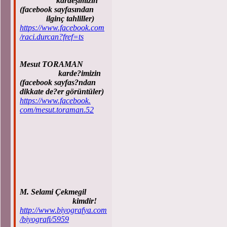
kardeşimizin
(facebook sayfasından
ilginç tahliller)
https://www.facebook.com
/raci.durcan?fref=ts
Mesut TORAMAN
karde?imizin
(facebook sayfas?ndan
dikkate de?er görüntüler)
https://www.facebook.
com/mesut.toraman.52
M. Selami Çekmegil
kimdir!
http://www.biyografya.com
/biyografi/5959