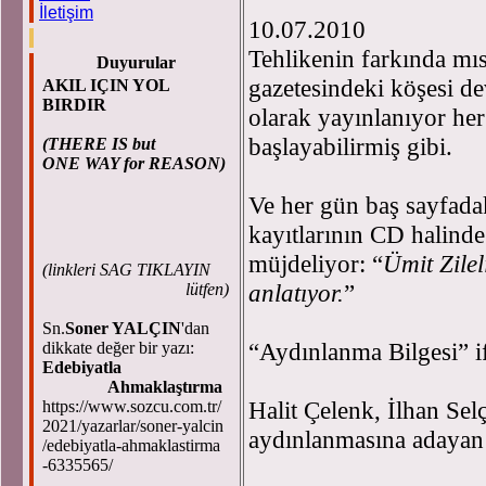
İletişim
10.07.2010
Tehlikenin farkında mı
Duyurular
gazetesindeki köşesi de
AKIL IÇIN YOL
BIRDIR
olarak yayınlanıyor he
başlayabilirmiş gibi.
(THERE IS but
ONE WAY for REASON)
Ve her gün baş sayfada
kayıtlarının CD halinde 
müjdeliyor: “
Ümit Zilel
(
linkleri SAG TIKLAYIN
anlatıyor.
”
lütfen)
Sn.
Soner YALÇIN
'dan
“Aydınlanma Bilgesi” i
dikkate değer bir yazı:
Edebiyatla
Ahmaklaştırma
Halit Çelenk, İlhan Se
https://www.sozcu.com.tr/
2021/yazarlar/soner-yalcin
aydınlanmasına adayan 
/edebiyatla-ahmaklastirma
-6335565/