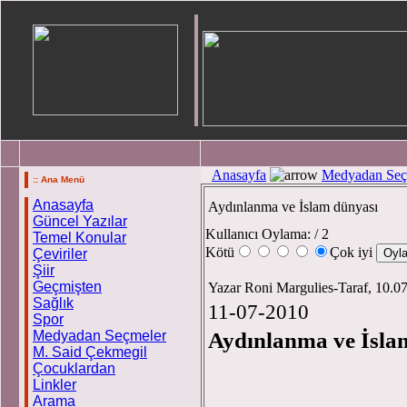
Anasayfa
Medyadan Seç
:: Ana Menü
Anasayfa
Aydınlanma ve İslam dünyası
Güncel Yazılar
Kullanıcı Oylama:
/ 2
Temel Konular
Kötü
Çok iyi
Çeviriler
Şiir
Geçmişten
Yazar Roni Margulies-Taraf, 10.0
Sağlık
11-07-2010
Spor
Medyadan Seçmeler
Aydınlanma ve İsla
M. Said Çekmegil
Çocuklardan
Linkler
Arama