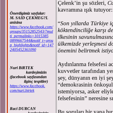
Çelenk’in şu sözleri,
Cu
kavramına ışık tutuyor:
Önerdigimiz sayfalar:
M. SAID ÇEKMEG?L
“
Son yıllarda Türkiye 
anisina
https://www.facebook.com/
köktendinciliğe karşı d
groups/35152852543/?mul
ilkesinin savunulmasın
ti_permalinks=1015385
0899667544&notif_t=grou
ülkemizde yerleşmesi d
p_highlights&notif_id=147
önemini belirtmek istiy
2405452361090
Aydınlanma felsefesi a
Nuri BiRTEK
kuvvetler tarafından yer
kardeşimizin
şey, dünyanın en iyi şey
(facebook sayfasından
ilginç tespitler)
“demokrasinin önkoşul
https://www.facebook.
istemiyorsa, asker eli
com/nuri.birtek
felsefesinin” neresine s
Raci DURCAN
Bu soruları bir yana b