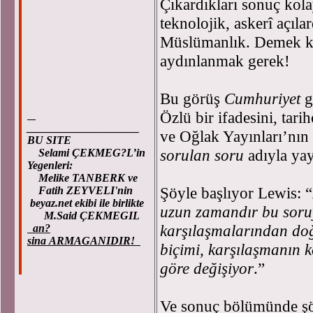
Çıkardıkları sonuç kol
teknolojik, askerî açıl
Müslümanlık. Demek k
aydınlanmak gerek!
Bu görüş
Cumhuriyet
g
Özlü bir ifadesini, tar
____________________
ve Oğlak Yayınları’nı
BU SITE
sorulan soru
adıyla ya
Selami ÇEKMEG?L’in
Yegenleri:
Melike TANBERK ve
Şöyle başlıyor Lewis: “
Fatih ZEYVELI'nin
beyaz.net ekibi ile birlikte
uzun zamandır bu soruy
M.Said ÇEKMEGIL
karşılaşmalarından doğ
an?
sina ARMAGANIDIR!
biçimi, karşılaşmanın k
göre değişiyor
.”
Ve sonuç bölümünde şöy