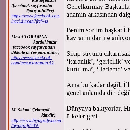
kardeşimizin
Genelkurmay Başkanlar
(facebook sayfasından
ilginç tahliller)
adamın arkasından dal
https://www.facebook.com
/raci.durcan?fref=ts
Benim sorum başka: İl
kavramından ne anlıyo
Mesut TORAMAN
karde?imizin
(facebook sayfas?ndan
Sıkıp suyunu çıkarırsak
dikkate de?er görüntüler)
https://www.facebook.
‘karanlık’, ‘gericilik’ 
com/mesut.toraman.52
kurtulma’, ‘ilerleme’ v
Ama bu kadar değil. İlh
genel anlamda din değil
Dünyaya bakıyorlar, Hı
M. Selami Çekmegil
ülkeler geri.
kimdir!
http://www.biyografya.com
/biyografi/5959