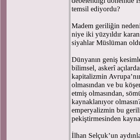
debelendiği dönemde İs
temsil ediyordu?
Madem geriliğin nedeni
niye iki yüzyıldır karan
siyahlar Müslüman old
Dünyanın geniş kesimle
bilimsel, askerî açılard
kapitalizmin Avrupa’nı
olmasından ve bu köşe
etmiş olmasından, söm
kaynaklanıyor olmasın?
emperyalizmin bu geril
pekiştirmesinden kayna
İlhan Selçuk’un aydınl