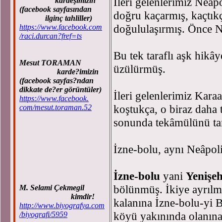
İleri gelenlerimiz Neâp
kardeşimizin
(facebook sayfasından
doğru kaçarmış, kaçtıkç
ilginç tahliller)
doğululaşırmış. Önce N
https://www.facebook.com
/raci.durcan?fref=ts
Bu tek taraflı aşk hikâ
Mesut TORAMAN
üzülürmüş.
karde?imizin
(facebook sayfas?ndan
dikkate de?er görüntüler)
İleri gelenlerimiz Kara
https://www.facebook.
koştukça, o biraz daha
com/mesut.toraman.52
sonunda tekâmülünü t
İzne-bolu, aynı Neâpol
İzne-bolu
yani
Yenişeh
bölünmüş. İkiye ayrılmı
M. Selami Çekmegil
kimdir!
kalanına İzne-bolu-yi 
http://www.biyografya.com
köyü yakınında olanına 
/biyografi/5959