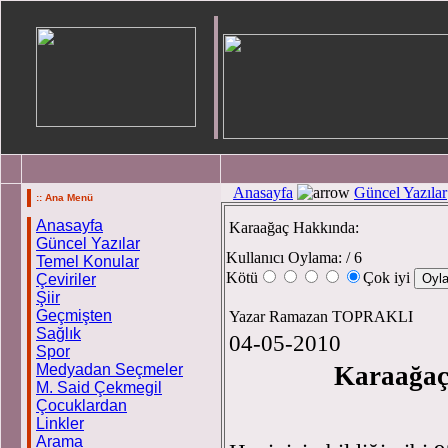
Anasayfa
Güncel Yazılar
:: Ana Menü
Anasayfa
Karaağaç Hakkında:
Güncel Yazılar
Kullanıcı Oylama:
/ 6
Temel Konular
Kötü
Çok iyi
Çeviriler
Şiir
Geçmişten
Yazar Ramazan TOPRAKLI
Sağlık
04-05-2010
Spor
Medyadan Seçmeler
Karaağaç H
M. Said Çekmegil
Çocuklardan
Ramazan
Linkler
Arama