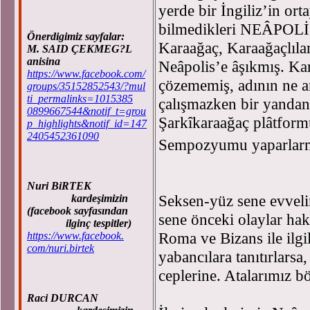
yerde bir İngiliz’in ort
bilmedikleri NEÂPOLİS
Önerdigimiz sayfalar:
Karaağaç, Karaağaçlılar
M. SAID ÇEKMEG?L
anisina
Neâpolis’e âşıkmış. Kar
https://www.facebook.com/
çözememiş, adının ne a
groups/35152852543/?mul
ti_permalinks=1015385
çalışmazken bir yandan
0899667544&notif_t=grou
Şarkîkaraağaç plâtfor
p_highlights&notif_id=147
2405452361090
Sempozyumu yaparlarm
Nuri BiRTEK
Seksen-yüz sene evvelin
kardeşimizin
(facebook sayfasından
sene önceki olaylar hak
ilginç tespitler)
Roma ve Bizans ile ilgil
https://www.facebook.
com/nuri.birtek
yabancılara tanıtırlars
ceplerine. Atalarımız bö
Raci DURCAN