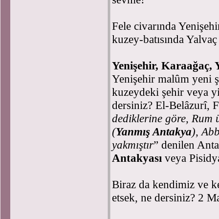
Fele civarında Yenişeh
kuzey-batısında Yalvaç
Yenişehir, Karaağaç, 
Yenişehir malûm yeni ş
kuzeydeki şehir veya yi
dersiniz? El-Belâzurî, 
dediklerine göre, Rum 
(
Yanmış Antakya
),
Abba
yakmıştır
” denilen Ant
Antakyası
veya Pisidy
Biraz da kendimiz ve k
etsek, ne dersiniz? 2 