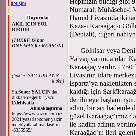
Hepinizin bildiği gibi 
İletişim
Numaralı Muhâsebe-i Vi
Hamid Livasında iki ta
Duyurular
AKIL IÇIN YOL
Kaza-i Karaağaç-ı Göl
BIRDIR
(Denizli), diğeri nahiy
(THERE IS but
ONE WAY for REASON)
Gölhisar veya Denizli
Yalvaç yanında olan Ka
Karaağaç vardır. 1750’
Livasının idare merkezi
(
linkleri SAG TIKLAYIN
lütfen)
Isparta’ya naklettikten
kaldığı için Şarkîkaraa
Sn.
Soner YALÇIN
'dan
dikkate değer bir yazı:
denilmeye başlanmıştır.
Edebiyatla
adını, bir acı bademle 
Ahmaklaştırma
https://www.sozcu.com.tr/
güzel Karaağaç’ımız da 
2021/yazarlar/soner-yalcin
ile kadim adının veril
/edebiyatla-ahmaklastirma
-6335565/
Karaağaç’ın ileri gelenl