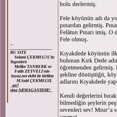
bolu derlermiş.
Fele köyünün adı da y
pınardan gelirmiş. Pına
Felâtun Pınarı imiş. O 
Fele olmuş.
____________________
Kıyakdede köyünün ilk 
BU SITE
Selami ÇEKMEG?L’in
bulunan Kırk Dede adın
Yegenleri:
öğretmenden gelirmiş. 
Melike TANBERK ve
Fatih ZEYVELI'nin
şekline dönüştüğü, köyl
beyaz.net ekibi ile birlikte
adlarını Kıyakdede yap
M.Said ÇEKMEGIL
an?
sina ARMAGANIDIR!
Kendi değerlerini bırak
bilmediğin şeylerin peş
sevenleri sev! Mısır’a s
sevme!