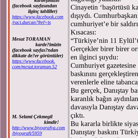
kardeşimizin
(facebook sayfasından
Cinayetin ‘başörtüsü ka
ilginç tahliller)
dışıydı. Cumhurbaşkanı’
https://www.facebook.com
/raci.durcan?fref=ts
cumhuriyet’e bir saldırı
Kısacası:
Mesut TORAMAN
“Türkiye’nin 11 Eylül’ü
karde?imizin
Gerçekler birer birer 
(facebook sayfas?ndan
dikkate de?er görüntüler)
en ilginci şuydu:
https://www.facebook.
Cumhuriyet gazetesine 
com/mesut.toraman.52
baskınını gerçekleştire
verenlerle eline tabanca
Bu gerçek, Danıştay ba
karanlık bağın aydınla
davasıyla Danıştay davas
çıktı.
M. Selami Çekmegil
kimdir!
Bu kararla birlikte siyas
http://www.biyografya.com
Danıştay baskını Türki
/biyografi/5959