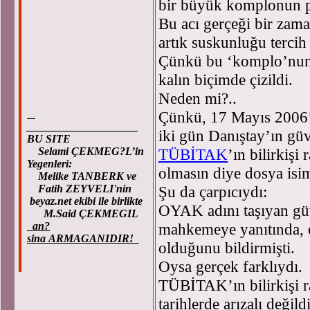
bir büyük komplonun pa
Bu acı gerçeği bir zam
artık suskunluğu tercih 
Çünkü bu ‘komplo’nun a
kalın biçimde çizildi.
Neden mi?..
Çünkü, 17 Mayıs 2006’d
____________________
iki gün Danıştay’ın güv
BU SITE
Selami ÇEKMEG?L’in
TÜBİTAK
’ın bilirkişi
Yegenleri:
olmasın diye dosya isiml
Melike TANBERK ve
Fatih ZEYVELI'nin
Şu da çarpıcıydı:
beyaz.net ekibi ile birlikte
OYAK adını taşıyan güv
M.Said ÇEKMEGIL
an?
mahkemeye yanıtında, o
sina ARMAGANIDIR!
olduğunu bildirmişti.
Oysa gerçek farklıydı.
TÜBİTAK’ın bilirkişi 
tarihlerde arızalı deği