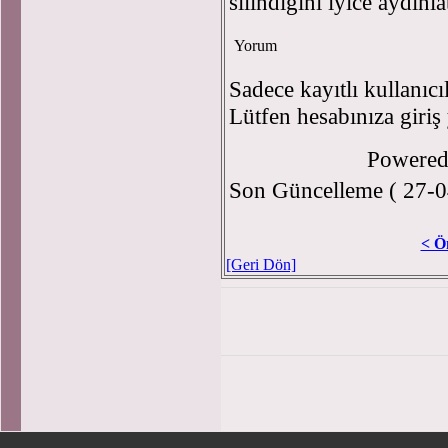
silindiğini iyice aydınl
Yorum
Sadece kayıtlı kullanıcı
Lütfen hesabınıza giriş
Powere
Son Güncelleme ( 27-0
< Ö
[Geri Dön]