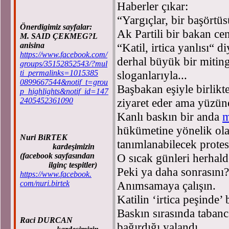
Haberler çıkar:
“Yargıçlar, bir başörtü
Önerdigimiz sayfalar:
Ak Partili bir bakan ce
M. SAID ÇEKMEG?L
anisina
“Katil, irtica yanlısı“ d
https://www.facebook.com/
derhal büyük bir miting
groups/35152852543/?mul
ti_permalinks=1015385
sloganlarıyla...
0899667544&notif_t=grou
Başbakan eşiyle birlikte
p_highlights&notif_id=147
2405452361090
ziyaret eder ama yüzün
Kanlı baskın bir anda
m
hükümetine yönelik olar
Nuri BiRTEK
tanımlanabilecek protest
kardeşimizin
(facebook sayfasından
O sıcak günleri herhal
ilginç tespitler)
Peki ya daha sonrasını?
https://www.facebook.
com/nuri.birtek
Anımsamaya çalışın.
Katilin ‘irtica peşinde’ 
Baskın sırasında tabanc
Raci DURCAN
bağırdığı yalandı.