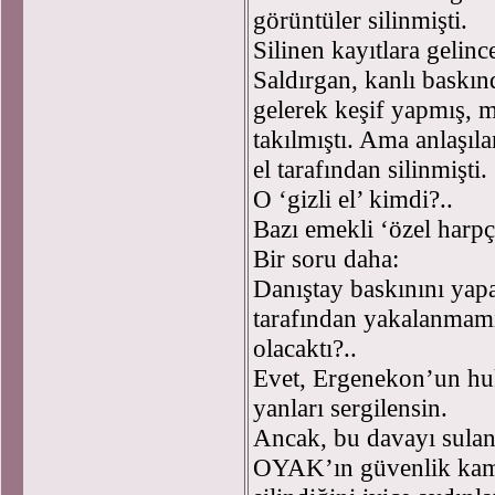
görüntüler silinmişti.
Silinen kayıtlara gelince
Saldırgan, kanlı baskı
gelerek keşif yapmış, 
takılmıştı. Ama anlaşıl
el tarafından silinmişti.
O ‘gizli el’ kimdi?..
Bazı emekli ‘özel harpçi
Bir soru daha:
Danıştay baskınını yapan
tarafından yakalanmamı
olacaktı?..
Evet, Ergenekon’un huk
yanları sergilensin.
Ancak, bu davayı sula
OYAK’ın güvenlik kame