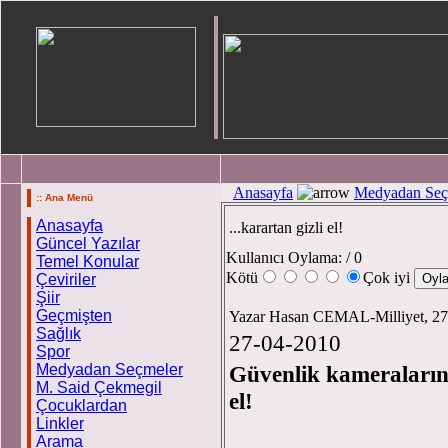
Anasayfa
Medyadan Seç
:: Ana Menü
Anasayfa
...karartan gizli el!
Güncel Yazılar
Kullanıcı Oylama:
/ 0
Temel Konular
Kötü
Çok iyi
Çeviriler
Şiir
Geçmişten
Yazar Hasan CEMAL-Milliyet, 2
Sağlık
27-04-2010
Spor
Medyadan Seçmeler
Güvenlik kameralarını
M. Said Çekmegil
e
Çocuklardan
Linkler
Arama