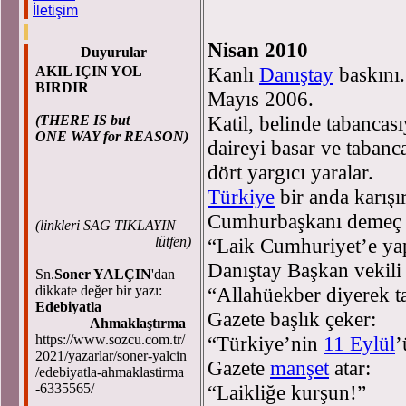
İletişim
Hasan CEMA
Nisan 2010
Duyurular
Kanlı
Danıştay
baskını.
AKIL IÇIN YOL
BIRDIR
Mayıs 2006.
Katil, belinde tabancas
(THERE IS but
ONE WAY for REASON)
daireyi basar ve tabanca
dört yargıcı yaralar.
Türkiye
bir anda karışır
Cumhurbaşkanı demeç v
(
linkleri SAG TIKLAYIN
lütfen)
“Laik Cumhuriyet’e yapı
Danıştay Başkan vekili
Sn.
Soner YALÇIN
'dan
dikkate değer bir yazı:
“Allahüekber diyerek ta
Edebiyatla
Gazete başlık çeker:
Ahmaklaştırma
https://www.sozcu.com.tr/
“Türkiye’nin
11 Eylül
’
2021/yazarlar/soner-yalcin
Gazete
manşet
atar:
/edebiyatla-ahmaklastirma
-6335565/
“Laikliğe kurşun!”