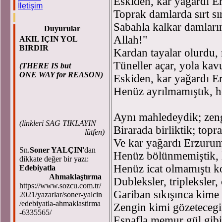
Eskiden, kar yağardı 
İletişim
Toprak damlarda sırt sı
Sabahla kalkar damları
Duyurular
Allah!"
AKIL IÇIN YOL
BIRDIR
Kardan tayalar olurdu,
Tüneller açar, yola ka
(THERE IS but
ONE WAY for REASON)
Eskiden, kar yağardı 
Henüz ayrılmamıştık, 
Aynı mahledeydik; zengi
(
linkleri SAG TIKLAYIN
Birarada birliktik; to
lütfen)
Ve kar yağardı Erzurum
Sn.
Soner YALÇIN
'dan
Henüz bölünmemiştik, 
dikkate değer bir yazı:
Henüz icat olmamıştı kop
Edebiyatla
Ahmaklaştırma
Dubleksler, tripleksler,
https://www.sozcu.com.tr/
Gariban sıkışınca kime g
2021/yazarlar/soner-yalcin
/edebiyatla-ahmaklastirma
Zengin kimi gözetecegin
-6335565/
Esnafla memur gül gibi