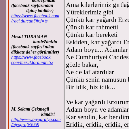
kardeşimizin
Ama kilerlerimiz gırtl
(facebook sayfasından
ilginç tahliller)
Yüreklerimiz gibi
https://www.facebook.com
Çünkü kar yağardı Erz
/raci.durcan?fref=ts
Çünkü kar rahmetti
Çünkü kar bereketi
Mesut TORAMAN
Eskiden, kar yağardı 
karde?imizin
(facebook sayfas?ndan
Adam boyu... Adamlar 
dikkate de?er görüntüler)
Ne Cumhuriyet Caddes
https://www.facebook.
com/mesut.toraman.52
gözle bakar,
Ne de laf atardılar
Çünkü senin namusun b
Bir idik, biz idik...
Ve kar yağardı Erzuru
Adam boyu ve adamlar 
M. Selami Çekmegil
kimdir!
Kar sendin, kar bendim
http://www.biyografya.com
Eridik, eridik, eridik, e
/biyografi/5959