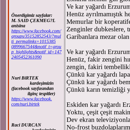
Ve kar yağardı Erzurum
Henüz ayrılmamıştık 
Önerdigimiz sayfalar:
M. SAID ÇEKMEG?L
Memurlar bir koperatife,
anisina
Zenginler dubkeslere, t
https://www.facebook.com/
Garibanlara mezar ola
groups/35152852543/?mul
ti_permalinks=1015385
0899667544&notif_t=grou
Ve kar yağardı Erzuru
p_highlights&notif_id=147
2405452361090
Henüz, fakir zengini hır
zengin, fakiri tembelli
Çünkü kar yağardı lapa
Nuri BiRTEK
Çünkü kar yağardı be
kardeşimizin
(facebook sayfasından
Çünkü karın temizliği 
ilginç tespitler)
https://www.facebook.
Eskiden kar yağardı E
com/nuri.birtek
Yoktu, çeşit çeşit maki
Dev ekran televiziyonl
Raci DURCAN
No-frost buzdolaplarım