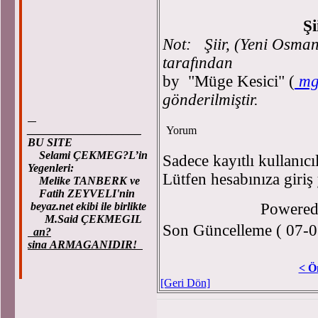
Şiir : Mur
Not: Şiir, (
Yeni Osman
tarafından
by
"Müge Kesici" (
mg
gönderilmiştir.
____________________
Yorum
BU SITE
Selami ÇEKMEG?L’in
Sadece kayıtlı kullanıcı
Yegenleri:
Lütfen hesabınıza giriş
Melike TANBERK ve
Fatih ZEYVELI'nin
beyaz.net ekibi ile birlikte
Powere
M.Said ÇEKMEGIL
Son Güncelleme ( 07-0
an?
sina ARMAGANIDIR!
< Ö
[Geri Dön]