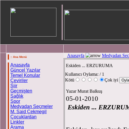
Anasayfa
Medyadan Seç
:: Ana Menü
Anasayfa
Eskiden ... ERZURUMA
Güncel Yazılar
Kullanıcı Oylama:
/ 1
Temel Konular
Kötü
Çok iyi
Çeviriler
Şiir
Geçmişten
Yazar Murat Balkuş
Sağlık
05-01-2010
Spor
Eskiden ... ERZURU
Medyadan Seçmeler
M. Said Çekmegil
Çocuklardan
Linkler
Arama