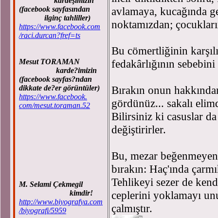
kardeşimizin
(facebook sayfasından
avlamaya, kucağında get
ilginç tahliller)
noktamızdan; çocukları
https://www.facebook.com
/raci.durcan?fref=ts
Bu cömertliğinin karşıl
Mesut TORAMAN
fedakârlığının sebebin
karde?imizin
(facebook sayfas?ndan
dikkate de?er görüntüler)
Bırakın onun hakkından 
https://www.facebook.
gördünüz... sakalı elimd
com/mesut.toraman.52
Bilirsiniz ki casuslar d
değiştirirler.
Bu, mezar beğenmeyen h
bırakın: Haç'ında çarm
Tehlikeyi sezer de kend
M. Selami Çekmegil
kimdir!
ceplerini yoklamayı un
http://www.biyografya.com
çalmıştır.
/biyografi/5959