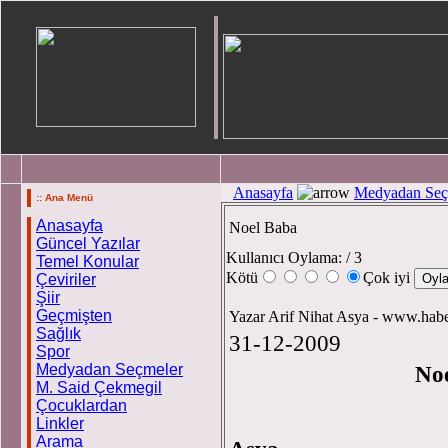
Anasayfa
Medyadan Seç
:: Ana Menü
Anasayfa
Noel Baba
Güncel Yazılar
Kullanıcı Oylama:
/ 3
Temel Konular
Kötü
Çok iyi
Çeviriler
Şiir
Geçmişten
Yazar Arif Nihat Asya - www.ha
Sağlık
31-12-2009
Spor
Medyadan Seçmeler
Noel B
M. Said Çekmegil
Çocuklardan
Linkler
Arama