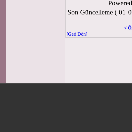
Powere
Son Güncelleme ( 01-0
< Ö
[Geri Dön]