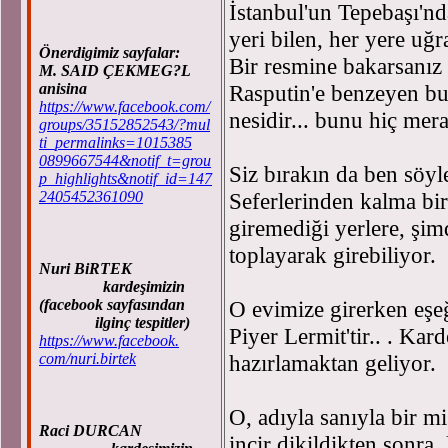
İstanbul'un Tepebaşı'n
yeri bilen, her yere uğ
Önerdigimiz sayfalar:
Bir resmine bakarsanız 
M. SAID ÇEKMEG?L
anisina
Rasputin'e benzeyen bu
https://www.facebook.com/
nesidir... bunu hiç mera
groups/35152852543/?mul
ti_permalinks=1015385
0899667544&notif_t=grou
Siz bırakın da ben sö
p_highlights&notif_id=147
2405452361090
Seferlerinden kalma bir 
giremediği yerlere, şim
toplayarak girebiliyor.
Nuri BiRTEK
kardeşimizin
(facebook sayfasından
O evimize girerken eşe
ilginç tespitler)
Piyer Lermit'tir.. . Ka
https://www.facebook.
com/nuri.birtek
hazırlamaktan geliyor.
O, adıyla sanıyla bir m
Raci DURCAN
incir dikildikten sonra, 