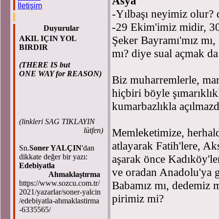
Asya
İletişim
-Yılbaşı neyimiz olur?
-29 Ekim'imiz midir, 
Duyurular
Şeker Bayramı'mız mı,
AKIL IÇIN YOL
BIRDIR
mı? diye sual açmak da
(THERE IS but
ONE WAY for REASON)
Biz muharremlerle, martl
hiçbiri böyle şımarıklık
kumarbazlıkla açılmazdı
(
linkleri SAG TIKLAYIN
lütfen)
Memleketimize, herhald
atlayarak Fatih'lere, A
Sn.
Soner YALÇIN
'dan
dikkate değer bir yazı:
aşarak önce Kadıköy'le
Edebiyatla
ve oradan Anadolu'ya 
Ahmaklaştırma
https://www.sozcu.com.tr/
Babamız mı, dedemiz m
2021/yazarlar/soner-yalcin
pirimiz mi?
/edebiyatla-ahmaklastirma
-6335565/