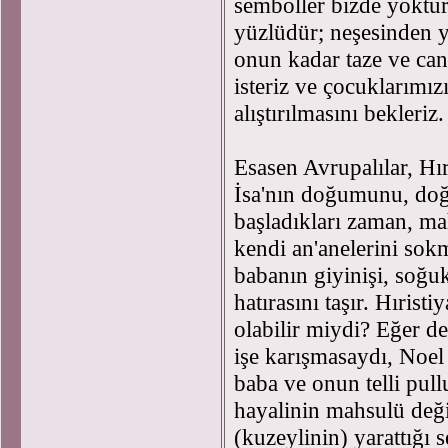
semboller bizde yoktu
yüzlüdür; neşesinden y
onun kadar taze ve canl
isteriz ve çocuklarımı
alıştırılmasını bekleriz
Esasen Avrupalılar, Hı
İsa'nın doğumunu, doğ
başladıkları zaman, ma
kendi an'anelerini sok
babanın giyinişi, soğuk
hatırasını taşır. Hırist
olabilir miydi? Eğer de
işe karışmasaydı, Noel 
baba ve onun telli pull
hayalinin mahsulü değil
(kuzeylinin) yarattığı 