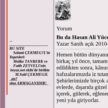
Yorum
Bu da Hasan Ali Yüce
Yazar Sanih açık 2010
____________________
BU SITE
Selami ÇEKMEG?L’in
Hemen bütün dünyanın 
Yegenleri:
birkaç yıl önce, tamam
Melike TANBERK ve
Fatih ZEYVELI'nin
edildikten sonra, kânu
beyaz.net ekibi ile birlikte
hafızalarımızda iz tuta
M.Said ÇEKMEGIL
an?
Şehirlerimizde birçok a
sina ARMAGANIDIR!
evlerde, dışarıda güzel
içerek, gülerek, eğlener
yeni yıla giriyorlar.