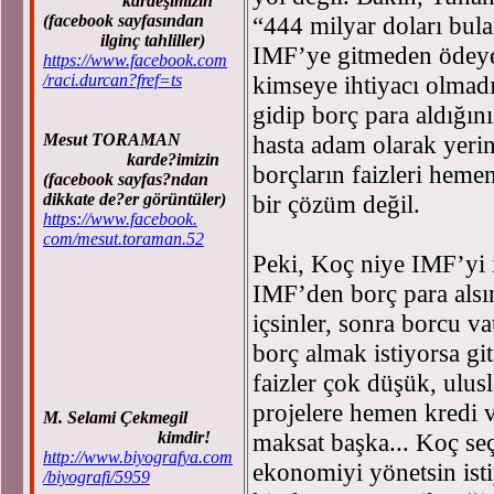
kardeşimizin
(facebook sayfasından
“444 milyar doları bula
ilginç tahliller)
IMF’ye gitmeden ödeyec
https://www.facebook.com
/raci.durcan?fref=ts
kimseye ihtiyacı olmad
gidip borç para aldığın
Mesut TORAMAN
hasta adam olarak yerin
karde?imizin
borçların faizleri heme
(facebook sayfas?ndan
dikkate de?er görüntüler)
bir çözüm değil.
https://www.facebook.
com/mesut.toraman.52
Peki, Koç niye IMF’yi i
IMF’den borç para alsın
içsinler, sonra borcu v
borç almak istiyorsa git
faizler çok düşük, ulus
projelere hemen kredi 
M. Selami Çekmegil
kimdir!
maksat başka... Koç se
http://www.biyografya.com
ekonomiyi yönetsin ist
/biyografi/5959