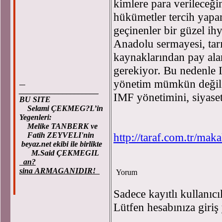
kimlere para verileceğin
hükümetler tercih yapam
geçinenler bir güzel ih
Anadolu sermayesi, tar
kaynaklarından pay ala
gerekiyor. Bu nedenle 
yönetim mümkün değil.
____________________
IMF yönetimini, siyaset
BU SITE
Selami ÇEKMEG?L’in
Yegenleri:
Melike TANBERK ve
Fatih ZEYVELI'nin
http://taraf.com.tr/mak
beyaz.net ekibi ile birlikte
M.Said ÇEKMEGIL
an?
sina ARMAGANIDIR!
Yorum
Sadece kayıtlı kullanıcı
Lütfen hesabınıza giriş