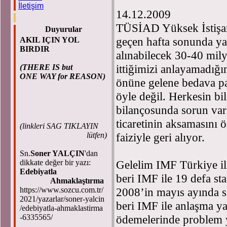
Süleym
İletişim
14.12.2009
TÜSİAD Yüksek İstişa
Duyurular
geçen hafta sonunda y
AKIL IÇIN YOL
BIRDIR
alınabilecek 30-40 milya
ittiğimizi anlayamadığ
(THERE IS but
ONE WAY for REASON)
önüne gelene bedava p
öyle değil. Herkesin bi
bilançosunda sorun var
ticaretinin aksamasını 
(
linkleri SAG TIKLAYIN
lütfen)
faiziyle geri alıyor.
Sn.
Soner YALÇIN
'dan
dikkate değer bir yazı:
Gelelim IMF Türkiye ili
Edebiyatla
beri IMF ile 19 defa st
Ahmaklaştırma
https://www.sozcu.com.tr/
2008’in mayıs ayında s
2021/yazarlar/soner-yalcin
beri IMF ile anlaşma 
/edebiyatla-ahmaklastirma
-6335565/
ödemelerinde problem y