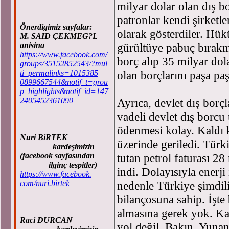
milyar dolar olan dış b
patronlar kendi şirketle
Önerdigimiz sayfalar:
olarak gösterdiler. Hükü
M. SAID ÇEKMEG?L
anisina
gürültüye pabuç bırakm
https://www.facebook.com/
borç alıp 35 milyar dol
groups/35152852543/?mul
ti_permalinks=1015385
olan borçlarını paşa pa
0899667544&notif_t=grou
p_highlights&notif_id=147
2405452361090
Ayrıca, devlet dış borç
vadeli devlet dış borcu
ödenmesi kolay. Kaldı k
Nuri BiRTEK
üzerinde geriledi. Türki
kardeşimizin
(facebook sayfasından
tutan petrol faturası 2
ilginç tespitler)
indi. Dolayısıyla enerji
https://www.facebook.
com/nuri.birtek
nedenle Türkiye şimdili
bilançosuna sahip. İşt
almasına gerek yok. Ka
Raci DURCAN
yol değil. Bakın, Yuna