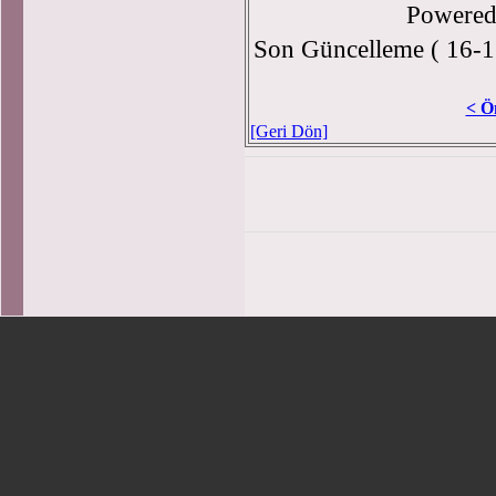
Powere
Son Güncelleme ( 16-1
< Ö
[Geri Dön]