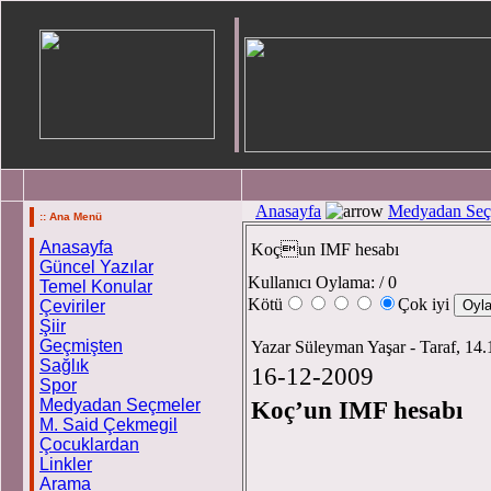
Anasayfa
Medyadan Seç
:: Ana Menü
Anasayfa
Koçun IMF hesabı
Güncel Yazılar
Kullanıcı Oylama:
/ 0
Temel Konular
Kötü
Çok iyi
Çeviriler
Şiir
Geçmişten
Yazar Süleyman Yaşar - Taraf, 14
Sağlık
16-12-2009
Spor
Medyadan Seçmeler
Koç’un IMF hesabı
M. Said Çekmegil
Çocuklardan
Linkler
Arama