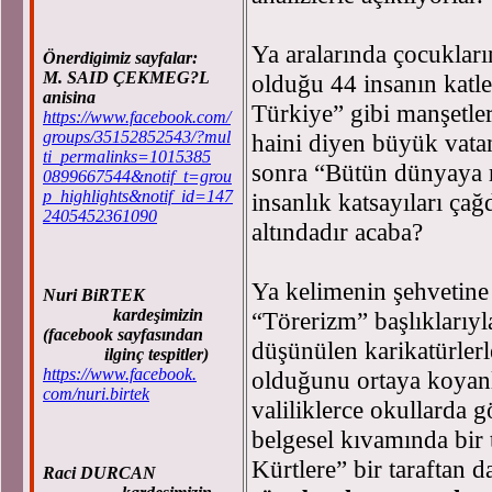
Ya aralarında çocukları
Önerdigimiz sayfalar:
M. SAID ÇEKMEG?L
olduğu 44 insanın katl
anisina
Türkiye” gibi manşetler 
https://www.facebook.com/
groups/35152852543/?mul
haini diyen büyük vatan
ti_permalinks=1015385
sonra “Bütün dünyaya r
0899667544&notif_t=grou
p_highlights&notif_id=147
insanlık katsayıları ça
2405452361090
altındadır acaba?
Ya kelimenin şehvetine 
Nuri BiRTEK
kardeşimizin
“Törerizm” başlıklarıy
(facebook sayfasından
düşünülen karikatürlerle
ilginç tespitler)
https://www.facebook.
olduğunu ortaya koyanla
com/nuri.birtek
valiliklerce okullarda 
belgesel kıvamında bir tö
Kürtlere” bir taraftan 
Raci DURCAN