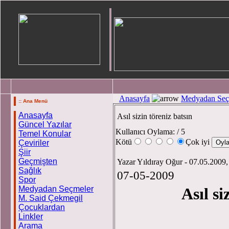
Anasayfa
Medyadan Seç
:: Ana Menü
Anasayfa
Asıl sizin töreniz batsın
Güncel Yazılar
Kullanıcı Oylama:
/ 5
Temel Konular
Kötü
Çok iyi
Çeviriler
Şiir
Geçmişten
Yazar Yıldıray Oğur - 07.05.2009,
Sağlık
07-05-2009
Spor
Medyadan Seçmeler
Asıl si
M. Said Çekmegil
Çocuklardan
Linkler
Yıldır
Arama