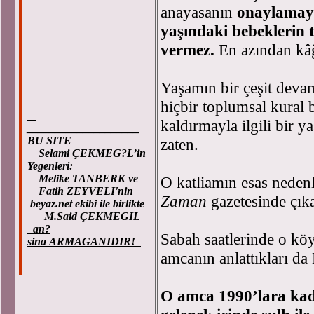
anayasanın
onaylamaya
yaşındaki bebeklerin 
vermez.
En azından kâğ
Yaşamın bir çeşit devam
hiçbir toplumsal kural
kaldırmayla ilgili bir 
____________________
BU SITE
zaten.
Selami ÇEKMEG?L’in
Yegenleri:
Melike TANBERK ve
O katliamın esas neden
Fatih ZEYVELI'nin
Zaman
gazetesinde çıka
beyaz.net ekibi ile birlikte
M.Said ÇEKMEGIL
an?
Sabah saatlerinde o köy
sina ARMAGANIDIR!
amcanın anlattıkları da
O amca 1990’lara kad