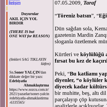
07.05.2009,
Taraf
İletişim
Duyurular
“
Töreniz batsın
”, “
Eği
AKIL IÇIN YOL
BIRDIR
Dün sağdan sola, Kemal
(THERE IS but
gazetenin Mardin Zanqı
ONE WAY for REASON)
sloganla özetlemek m
Kürtleri ve
köylülüğü 
(
linkleri SAG TIKLAYIN
fırsat bu kez de kaçır
lütfen)
Sn.
Soner YALÇIN
'dan
Peki, “
Bu katliamı yap
dikkate değer bir yazı:
diyenler, “o köylüler 
Edebiyatla
Ahmaklaştırma
diyecek kadar kültürs
https://www.sozcu.com.tr/
bir muhitte, beş, altı d
2021/yazarlar/soner-yalcin
/edebiyatla-ahmaklastirma
parçalayıp çöp kutusun
-6335565/
analizlerle açıklıyorlar.