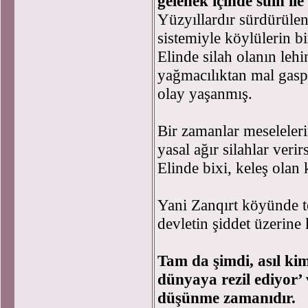
gelenek içinde sulh il
Yüzyıllardır sürdürüle
sistemiyle köylülerin b
Elinde silah olanın le
yağmacılıktan mal gasp
olay yaşanmış.
Bir zamanlar meseleleri
yasal ağır silahlar verir
Elinde bixi, keleş olan
Yani Zanqırt köyünde te
devletin şiddet üzerine
Tam da şimdi, asıl kim 
dünyaya rezil ediyor’ v
düşünme zamanıdır.