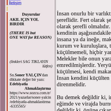
İletişim
İnsan onurlu bir varlıktı
Duyurular
şereflidir. Fert olarak ş
AKIL IÇIN YOL
BIRDIR
olarak şerefli olmalıdır
kendinin aşağısındakil
(THERE IS but
ONE WAY for REASON)
insana ya da ineğe, mak
kurum ve kuruluşlara, 
küçülmemeli, hiçbir yara
Melekler bile onun yara
(
linkleri SAG TIKLAYIN
emredilmişlerdir. Yeryü
lütfen)
küçülmesi, kendi makamı
Sn.
Soner YALÇIN
'dan
İnsan kendini küçülten 
dikkate değer bir yazı:
direnmelidir.
Edebiyatla
Ahmaklaştırma
https://www.sozcu.com.tr/
Bu demek değildir ki, i
2021/yazarlar/soner-yalcin
/edebiyatla-ahmaklastirma
eğimde ve virajda burn
-6335565/
değildir ki, önüne çıkan