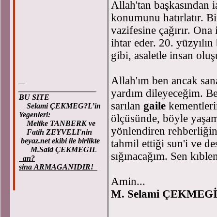
Allah'tan başkasından i
konumunu hatırlatır. Bir
vazifesine çağırır. Ona 
ihtar eder. 20. yüzyılı
gibi, asaletle insan olu
Allah'ım ben ancak san
____________________
yardım dileyeceğim. B
BU SITE
sarılan
gaile
kementleri
Selami ÇEKMEG?L’in
Yegenleri:
ölçüsünde, böyle yaşam
Melike TANBERK ve
yönlendiren rehberliği
Fatih ZEYVELI'nin
beyaz.net ekibi ile birlikte
tahmil ettiği sun'i ve d
M.Said ÇEKMEGIL
sığınacağım. Sen kıblem
an?
sina ARMAGANIDIR!
Amin...
M. Selami ÇEKMEGİL