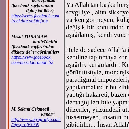
kardeşimizin
Ya Allah'tan başka herş
(facebook sayfasından
ilginç tahliller)
sevgiliye , altın sikke
https://www.facebook.com
varken görmeyen, kulağ
/raci.durcan?fref=ts
değişik bir konumdadır.
aşağılamış, kendi yüce v
Mesut TORAMAN
karde?imizin
(facebook sayfas?ndan
Hele de sadece Allah'a
dikkate de?er görüntüler)
kendine tapınmaya zor
https://www.facebook.
com/mesut.toraman.52
aşağılık kurgulardır. 
görüntüsüyle, monarşisi,
paradigmal empozeleriyl
yapılanmalardır bu zihi
yaptığı hakareti, bazen 
demagojileri bile yapma
düzenler, yüzündeki ut
M. Selami Çekmegil
kimdir!
hissetmeyen, insanın bu
http://www.biyografya.com
gibidirler... İnsan Alla
/biyografi/5959