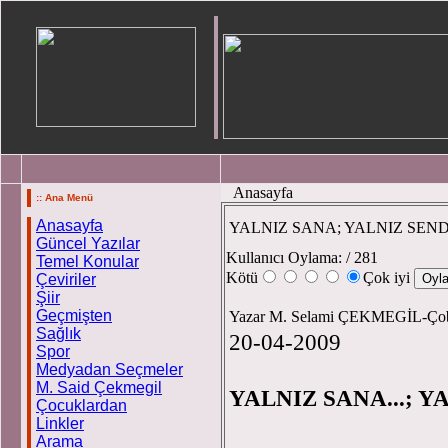
Anasayfa
:: Ana Menü
Anasayfa
YALNIZ SANA; YALNIZ SEND
Güncel Yazılar
Kullanıcı Oylama:
/ 281
Temel Konular
Kötü
Çok iyi
Çeviriler
Şiir
Geçmişten
Yazar M. Selami ÇEKMEGİL-Çoba
Sağlık
20-04-2009
Spor
Medyadan Seçmeler
M. Said Çekmegil
YALNIZ SANA...; Y
Çocuklardan
Linkler
Arama