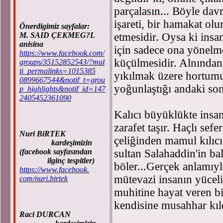
parçalasın... Böyle davr
işareti, bir hamakat olu
Önerdigimiz sayfalar:
M. SAID ÇEKMEG?L
etmesidir. Oysa ki insan
anisina
için sadece ona yönelmel
https://www.facebook.com/
küçülmesidir. Alnından 
groups/35152852543/?mul
ti_permalinks=1015385
yıkılmak üzere hortumu
0899667544&notif_t=grou
yoğunlaştığı andaki son
p_highlights&notif_id=147
2405452361090
Kalıcı büyüklükte insan
zarafet taşır. Haçlı sefe
Nuri BiRTEK
çeliğinden mamul kılıcı
kardeşimizin
(facebook sayfasından
sultan Salahaddin'in bal
ilginç tespitler)
böler...Gerçek anlamıyl
https://www.facebook.
mütevazi insanın yüceli
com/nuri.birtek
muhitine hayat veren b
kendisine musahhar kıld
Raci DURCAN