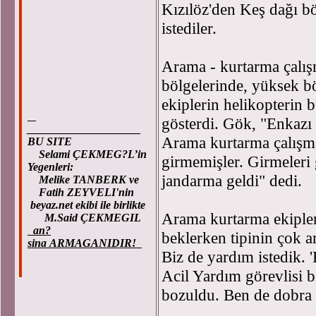
Kızılöz'den Keş dağı böl
istediler.
Arama - kurtarma çalış
bölgelerinde, yüksek bö
ekiplerin helikopterin
gösterdi. Gök, "Enkazı 
____________________
Arama kurtarma çalışma
BU SITE
Selami ÇEKMEG?L’in
girmemişler. Girmeleri
Yegenleri:
jandarma geldi" dedi.
Melike TANBERK ve
Fatih ZEYVELI'nin
beyaz.net ekibi ile birlikte
Arama kurtarma ekipleri
M.Said ÇEKMEGIL
an?
beklerken tipinin çok a
sina ARMAGANIDIR!
Biz de yardım istedik. 
Acil Yardım görevlisi b
bozuldu. Ben de dobra