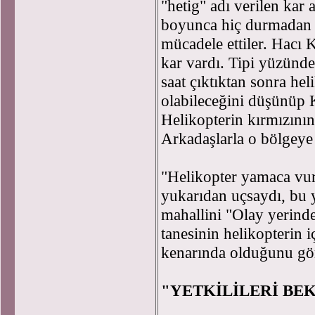
"hetig" adı verilen kar 
boyunca hiç durmadan yü
mücadele ettiler. Hacı 
kar vardı. Tipi yüzünd
saat çıktıktan sonra he
olabileceğini düşünüp 
Helikopterin kırmızının
Arkadaşlarla o bölgeye 
"Helikopter yamaca vu
yukarıdan uçsaydı, bu
mahallini "Olay yerinde
tanesinin helikopterin i
kenarında olduğunu gör
"YETKİLİLERİ B