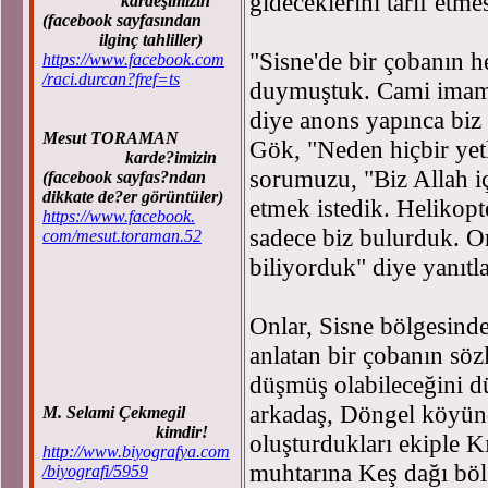
gideceklerini tarif etmes
kardeşimizin
(facebook sayfasından
ilginç tahliller)
"Sisne'de bir çobanın 
https://www.facebook.com
/raci.durcan?fref=ts
duymuştuk. Cami imamı 
diye anons yapınca biz 
Mesut TORAMAN
Gök, "Neden hiçbir yet
karde?imizin
sorumuzu, "Biz Allah iç
(facebook sayfas?ndan
dikkate de?er görüntüler)
etmek istedik. Helikopt
https://www.facebook.
sadece biz bulurduk. Or
com/mesut.toraman.52
biliyorduk" diye yanıtla
Onlar, Sisne bölgesinde
anlatan bir çobanın söz
düşmüş olabileceğini d
arkadaş, Döngel köyünd
M. Selami Çekmegil
kimdir!
oluşturdukları ekiple K
http://www.biyografya.com
muhtarına Keş dağı böl
/biyografi/5959