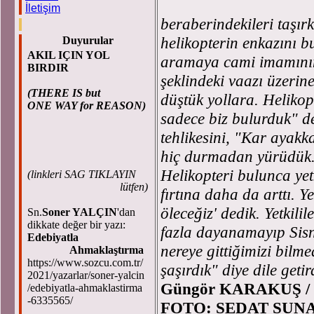
İletişim
beraberindekileri taşı
helikopterin enkazını b
Duyurular
AKIL IÇIN YOL
aramaya cami imamının 
BIRDIR
şeklindeki vaazı üzerine
(THERE IS but
düştük yollara. Helikop
ONE WAY for REASON)
sadece biz bulurduk" d
tehlikesini, "Kar ayakk
hiç durmadan yürüdük
Helikopteri bulunca yet
(
linkleri SAG TIKLAYIN
lütfen)
fırtına daha da arttı. Y
öleceğiz' dedik. Yetkili
Sn.
Soner YALÇIN
'dan
dikkate değer bir yazı:
fazla dayanamayıp Sisn
Edebiyatla
nereye gittiğimizi bil
Ahmaklaştırma
https://www.sozcu.com.tr/
şaşırdık" diye dile getir
2021/yazarlar/soner-yalcin
Güngör KARAKUŞ /
/edebiyatla-ahmaklastirma
-6335565/
FOTO: SEDAT SUN