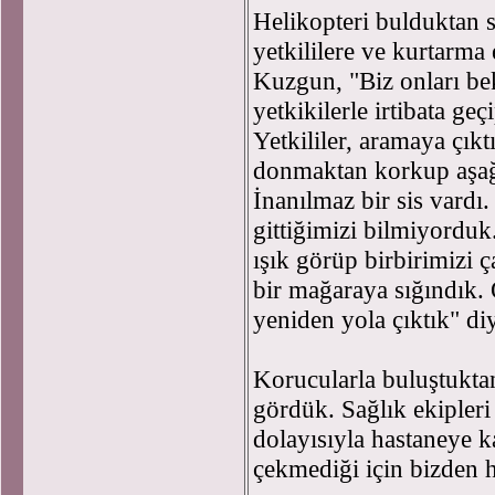
Helikopteri bulduktan s
yetkililere ve kurtarma 
Kuzgun, "Biz onları bek
yetkikilerle irtibata ge
Yetkililer, aramaya çıkt
donmaktan korkup aşağ
İnanılmaz bir sis var
gittiğimizi bilmiyordu
ışık görüp birbirimizi ç
bir mağaraya sığındık.
yeniden yola çıktık" di
Korucularla buluştuktan
gördük. Sağlık ekipleri 
dolayısıyla hastaneye k
çekmediği için bizden h