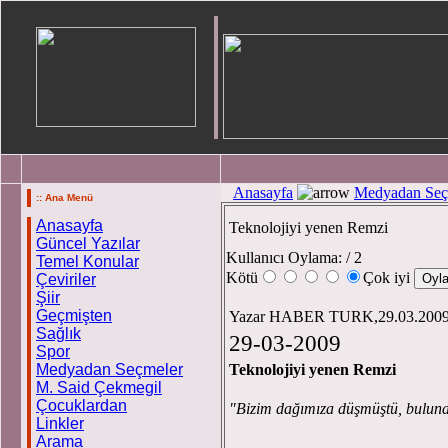
Anasayfa
Medyadan Seç
:: Ana Menü
Anasayfa
Teknolojiyi yenen Remzi
Güncel Yazılar
Kullanıcı Oylama:
/ 2
Temel Konular
Kötü
Çok iyi
Çeviriler
Şiir
Geçmişten
Yazar HABER TURK,29.03.200
Sağlık
29-03-2009
Spor
Medyadan Seçmeler
Teknolojiyi yenen Remzi
M. Said Çekmegil
Çocuklardan
"Bizim dağımıza düşmüştü, buluna
Linkler
Arama