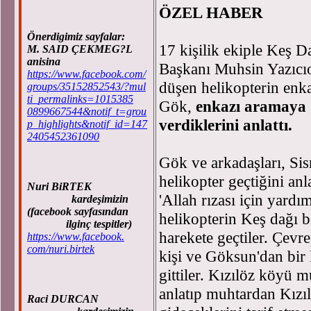
ÖZEL HABER
Önerdigimiz sayfalar:
17 kişilik ekiple Keş 
M. SAID ÇEKMEG?L
anisina
Başkanı Muhsin Yazıcıo
https://www.facebook.com/
düşen helikopterin enka
groups/35152852543/?mul
ti_permalinks=1015385
Gök,
enkazı aramaya 
0899667544&notif_t=grou
verdiklerini anlattı.
p_highlights&notif_id=147
2405452361090
Gök ve arkadaşları, Sis
helikopter geçtiğini an
Nuri BiRTEK
'Allah rızası için yard
kardeşimizin
(facebook sayfasından
helikopterin Keş dağı 
ilginç tespitler)
harekete geçtiler. Çev
https://www.facebook.
com/nuri.birtek
kişi ve Göksun'dan bir 
gittiler. Kızılöz köyü 
anlatıp muhtardan Kızıl
Raci DURCAN