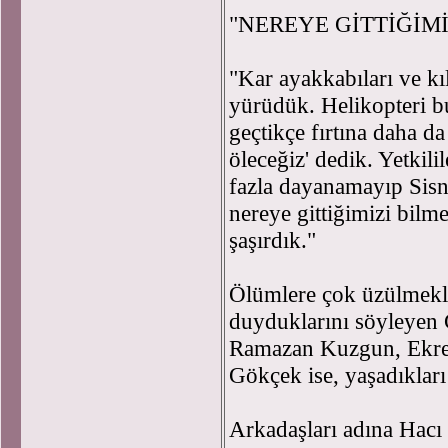
"NEREYE GİTTİĞİM
"Kar ayakkabıları ve kı
yürüdük. Helikopteri b
geçtikçe fırtına daha da 
öleceğiz' dedik. Yetkili
fazla dayanamayıp Sisn
nereye gittiğimizi bi
şaşırdık."
Ölümlere çok üzülmekle
duyduklarını söyleyen 
Ramazan Kuzgun, Ekre
Gökçek ise, yaşadıkları
Arkadaşları adına Hacı