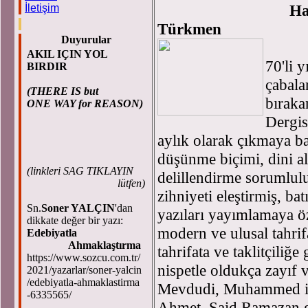
Hamz
İletişim
Türkmen
Duyurular
AKIL IÇIN YOL
70'li 
BIRDIR
çabala
(THERE IS but
bıraka
ONE WAY for REASON)
Dergis
aylık olarak çıkmaya b
düşünme biçimi, dini al
(
linkleri SAG TIKLAYIN
delillendirme sorumlulu
lütfen)
zihniyeti eleştirmiş, ba
Sn.
Soner YALÇIN
'dan
yazıları yayımlamaya ö
dikkate değer bir yazı:
modern ve ulusal tahrifa
Edebiyatla
Ahmaklaştırma
tahrifata ve taklitçiliğe
https://www.sozcu.com.tr/
nispetle oldukça zayıf v
2021/yazarlar/soner-yalcin
/edebiyatla-ahmaklastirma
Mevdudi, Muhammed ik
-6335565/
Ahmet, Said Ramazan g