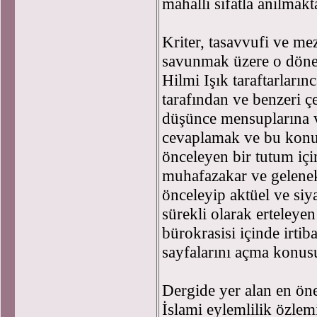
mahalli sıfatla anılmak
Kriter, tasavvufi ve mez
savunmak üzere o döne
Hilmi Işık taraftarlarınc
tarafından ve benzeri ç
düşünce mensuplarına ve
cevaplamak ve bu konul
önceleyen bir tutum için
muhafazakar ve gelenek
önceleyip aktüel ve siy
sürekli olarak erteleye
bürokrasisi içinde irtib
sayfalarını açma konus
Dergide yer alan en öne
İslami eylemlilik özlemi