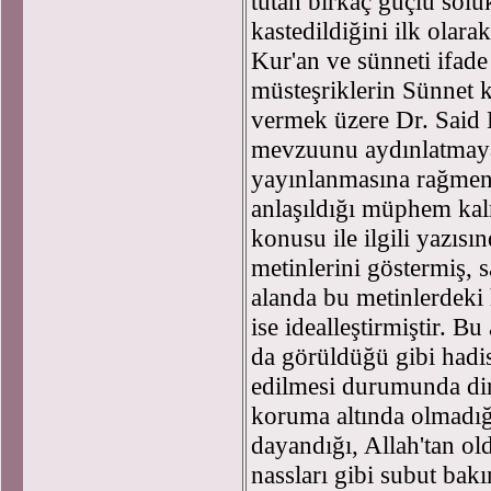
tutan birkaç güçlü soluk
kastedildiğini ilk olar
Kur'an ve sünneti ifade 
müsteşriklerin Sünnet 
vermek üzere Dr. Said 
mevzuunu aydınlatmaya ç
yayınlanmasına rağmen 
anlaşıldığı müphem kal
konusu ile ilgili yazısı
metinlerini göstermiş, 
alanda bu metinlerdeki 
ise idealleştirmiştir. 
da görüldüğü gibi hadis
edilmesi durumunda din 
koruma altında olmadığı
dayandığı, Allah'tan old
nassları gibi subut bak