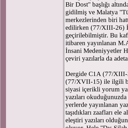
Bir Dost" başlığı altınd
gidilmiş ve Malatya "Tü
merkezlerinden biri hat
edilirken (77/XIII-26) İ
geçirilebilmiştir. Bu ka
itibaren yayınlanan M.A
İnsani Medeniyyetler 
çeviri yazılarla da adeta
Dergide C1A (77/XIII-2
(77/XVII-15) ile ilgili b
siyasi içerikli yorum ya
yazıları okuduğunuzda b
yerlerde yayınlanan yaz
taşıdıkları zaafları ele 
eleştiri yazıları olduğ
oluyor. Hele "Dış Sila