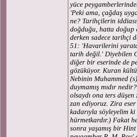
yüce peygamberlerinden 
'Peki ama, çağdaş uygar
ne? Tarihçilerin iddia
doğduğu, hatta doğup 
derken sadece tarihçi d
51: 'Havarilerini yara
tarih değil.' Diyebilen
diğer bir eserinde de 
gözüküyor. Kuran kültü
Nebinin Muhammed (s) o
duymamış mıdır nedir? 
olsaydı ona ters düşen 
zan ediyoruz. Zira ese
kadarıyla söyleyelim k
hürmetkardır.) Fakat h
sonra yaşamış bir Hint 
peygamber R. M. Roy' de