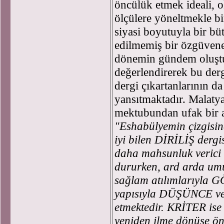
öncülük etmek ideali, 
ölçülere yöneltmekle bir
siyasi boyutuyla bir b
edilmemiş bir özgüvene 
dönemin gündem oluştur
değerlendirerek bu dergi
dergi çıkartanlarının da
yansıtmaktadır. Malaty
mektubundan ufak bir al
"Eshabülyemin çizgisind
iyi bilen DİRİLİŞ dergi
daha mahsunluk verici 
dururken, ard arda umu
sağlam atılımlarıyla G
yapısıyla DÜŞÜNCE ve
etmektedir. KRİTER ise 
yeniden ilme dönüşe ön