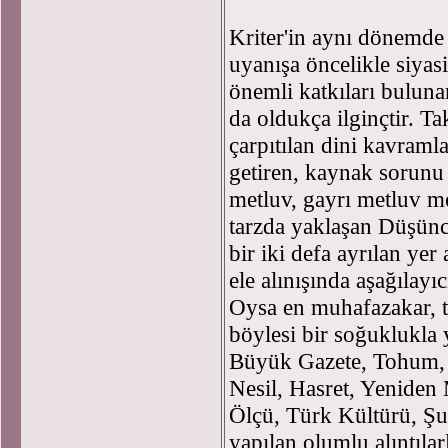
Kriter'in aynı dönemde 
uyanışa öncelikle siya
önemli katkıları bulun
da oldukça ilginçtir. Tak
çarpıtılan dini kavramla
getiren, kaynak sorunu
metluv, gayrı metluv me
tarzda yaklaşan Düşünce
bir iki defa ayrılan ye
ele alınışında aşağılayıc
Oysa en muhafazakar, ta
böylesi bir soğuklukla 
Büyük Gazete, Tohum, P
Nesil, Hasret, Yeniden
Ölçü, Türk Kültürü, Şur
yapılan olumlu alıntılar