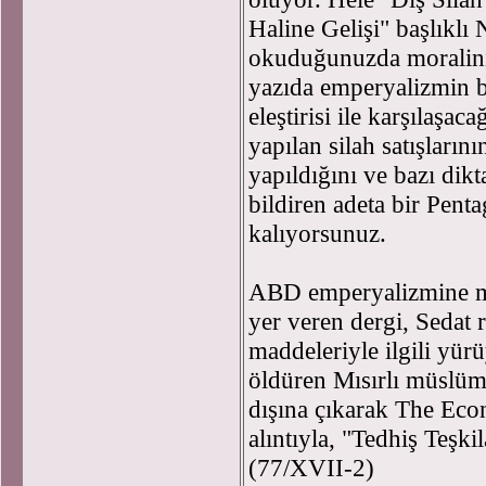
Haline Gelişi" başlıklı N
okuduğunuzda moraliniz
yazıda emperyalizmin bir
eleştirisi ile karşılaşa
yapılan silah satışların
yapıldığını ve bazı dikt
bildiren adeta bir Pent
kalıyorsunuz.
ABD emperyalizmine meş
yer veren dergi, Sedat 
maddeleriyle ilgili yür
öldüren Mısırlı müslüma
dışına çıkarak The Econ
alıntıyla, "Tedhiş Teşkil
(77/XVII-2)