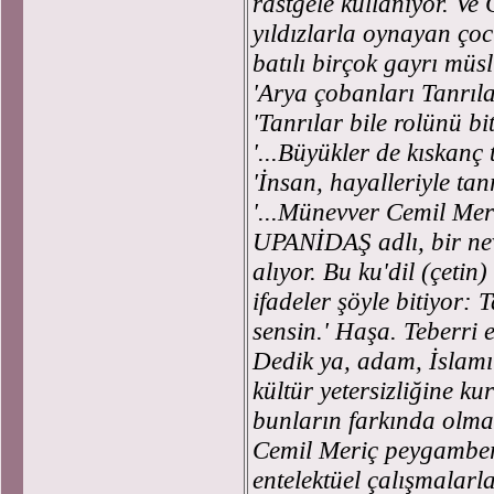
rastgele kullanıyor. Ve 
yıldızlarla oynayan ço
batılı birçok gayrı müsl
'Arya çobanları Tanrıla
'Tanrılar bile rolünü bit
'...Büyükler de kıskanç 
'İnsan, hayalleriyle tan
'...Münevver Cemil Meri
UPANİDAŞ adlı, bir nev
alıyor. Bu ku'dil (çetin
ifadeler şöyle bitiyor: 
sensin.' Haşa. Teberri 
Dedik ya, adam, İslam
kültür yetersizliğine k
bunların farkında olm
Cemil Meriç peygamber
entelektüel çalışmalarl