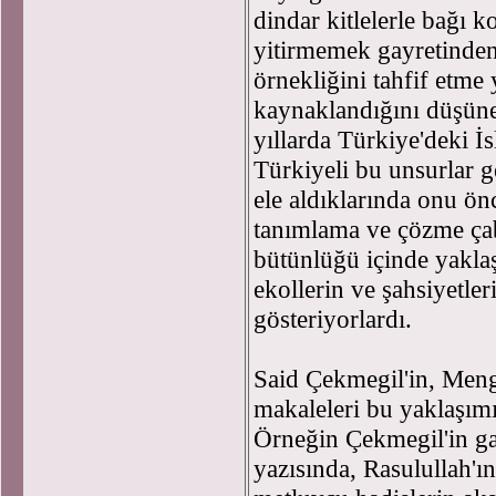
dindar kitlelerle bağı 
yitirmemek gayretinde
örnekliğini tahfif etm
kaynaklandığını düşüneb
yıllarda Türkiye'deki İ
Türkiyeli bu unsurlar g
ele aldıklarında onu ön
tanımlama ve çözme çaba
bütünlüğü içinde yaklaş
ekollerin ve şahsiyetler
gösteriyorlardı.
Said Çekmegil'in, Meng
makaleleri bu yaklaşımı
Örneğin Çekmegil'in gay
yazısında, Rasulullah'