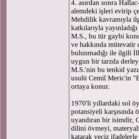
4. asırdan sonra Hallac
alemdeki işleri evirip 
Mehdilik kavramıyla il
katkılarıyla yayınladığ
M.S., bu tür gaybi konu
ve hakkında mütevatir d
bulunmadığı ile ilgili İl
uygun bir tarzda derley
M.S.'nin bu tenkid yazı
usulü Cemil Meric'in "
ortaya konur.
1970'li yıllardaki sol ö
potansiyeli karşısında ö
uyandıran bir isimdir,
dilini övmeyi, materyal
katarak veciz ifadelerle 