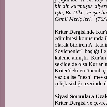
bir din kurmuştu' diyer
İşte, Bu Ülke, ve işte 
Cemil Meriç'leri." (76/
Kriter Dergisi'nde Kur
edinilmesi konusunda 
olarak bildiren A. Kadi
Söylenenler" başlığı il
kaleme almıştır. Kur'an 
şekilde de olsa Kur'an'ın
Kriter'deki en önemli ç
yazıda ise "nesh" mevzuu
çelişkisizliği üzerinde
Siyasi Sorunlara Uza
Kriter Dergisi ve çevr