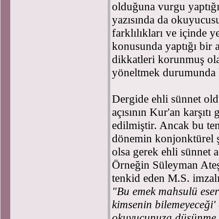
olduğuna vurgu yaptığı
yazısında da okuyucus
farklılıkları ve içinde y
konusunda yaptığı bir a
dikkatleri korunmuş ola
yöneltmek durumunda k
Dergide ehli sünnet ol
açısının Kur'an karşıtı
edilmiştir. Ancak bu te
dönemin konjonktürel şa
olsa gerek ehli sünnet a
Örneğin Süleyman Ateş'in
tenkid eden M.S. imzalı
"Bu emek mahsulü eseri
kimsenin bilemeyeceği'
okuyucunuza düşünme 