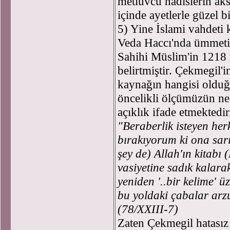
metluvcu hadislerin a
içinde ayetlerle güzel 
5) Yine İslami vahdeti 
Veda Haccı'nda ümmetine 
Sahihi Müslim'in 1218 n
belirtmiştir. Çekmegil'i
kaynağın hangisi olduğu
öncelikli ölçümüzün ne o
açıklık ifade etmektedi
"Beraberlik isteyen herk
bırakıyorum ki ona sarı
şey de) Allah'ın kitabı
vasiyetine sadık kalara
yeniden '..bir kelime' ü
bu yoldaki çabalar arzu
(78/XXIII-7)
Zaten Çekmegil hatasız 