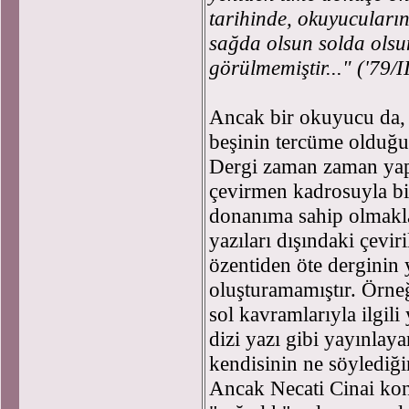
tarihinde, okuyucuların
sağda olsun solda olsun
görülmemiştir..." ('79/I
Ancak bir okuyucu da, i
beşinin tercüme olduğun
Dergi zaman zaman yaptı
çevirmen kadrosuyla bir
donanıma sahip olmakl
yazıları dışındaki çevir
özentiden öte derginin 
oluşturamamıştır. Örneğ
sol kavramlarıyla ilgili 
dizi yazı gibi yayınlaya
kendisinin ne söylediği
Ancak Necati Cinai konu