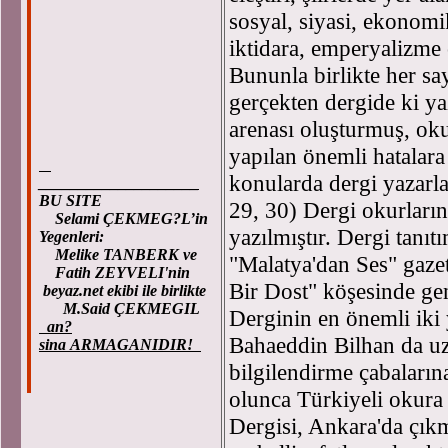
sosyal, siyasi, ekonomi
iktidara, emperyalizme 
Bununla birlikte her s
gerçekten dergide ki yaz
arenası oluşturmuş, oku
yapılan önemli hatalara
konularda dergi yazarlar
____________________
BU SITE
29, 30) Dergi okurları
Selami ÇEKMEG?L’in
yazılmıştır. Dergi tanıt
Yegenleri:
Melike TANBERK ve
"Malatya'dan Ses" gazet
Fatih ZEYVELI'nin
Bir Dost" köşesinde gene
beyaz.net ekibi ile birlikte
M.Said ÇEKMEGIL
Derginin en önemli iki
an?
Bahaeddin Bilhan da uzu
sina ARMAGANIDIR!
bilgilendirme çabaların
olunca Türkiyeli okura
Dergisi, Ankara'da çık