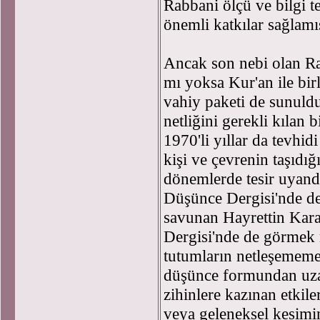
Rabbani ölçü ve bilgi 
önemli katkılar sağlamış
Ancak son nebi olan Ras
mı yoksa Kur'an ile bir
vahiy paketi de sunuldu
netliğini gerekli kılan
1970'li yıllar da tevhid
kişi ve çevrenin taşıdığ
dönemlerde tesir uyand
Düşünce Dergisi'nde de,
savunan Hayrettin Karam
Dergisi'nde de görmek
tutumların netleşememes
düşünce formundan uza
zihinlere kazınan etkil
veya geleneksel kesimi