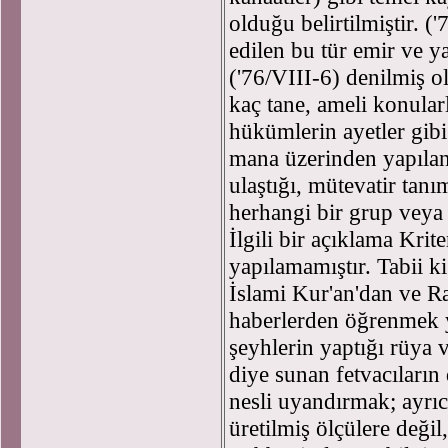
olduğu belirtilmiştir. (
edilen bu tür emir ve y
('76/VIII-6) denilmiş o
kaç tane, ameli konularl
hükümlerin ayetler gib
mana üzerinden yapılan 
ulaştığı, mütevatir ta
herhangi bir grup veya 
İlgili bir açıklama Krit
yapılamamıştır. Tabii ki 
İslami Kur'an'dan ve Ra
haberlerden öğrenmek y
şeyhlerin yaptığı rüya v
diye sunan fetvacıların
nesli uyandırmak; ayrıca
üretilmiş ölçülere değil,