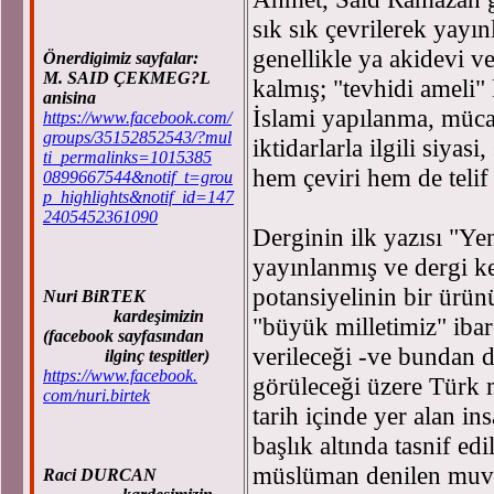
sık sık çevrilerek yayı
genellikle ya akidevi ve
Önerdigimiz sayfalar:
M. SAID ÇEKMEG?L
kalmış; "tevhidi ameli
anisina
İslami yapılanma, müca
https://www.facebook.com/
groups/35152852543/?mul
iktidarlarla ilgili siyas
ti_permalinks=1015385
hem çeviri hem de telif 
0899667544&notif_t=grou
p_highlights&notif_id=147
2405452361090
Derginin ilk yazısı "Ye
yayınlanmış ve dergi k
potansiyelinin bir ürün
Nuri BiRTEK
kardeşimizin
"büyük milletimiz" ibar
(facebook sayfasından
verileceği -ve bundan da
ilginç tespitler)
https://www.facebook.
görüleceği üzere Türk m
com/nuri.birtek
tarih içinde yer alan in
başlık altında tasnif ed
müslüman denilen muvah
Raci DURCAN