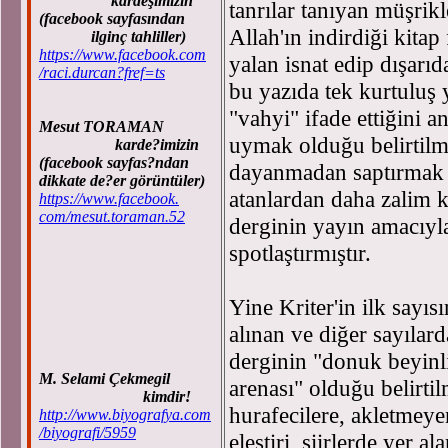
kardeşimizin
tanrılar tanıyan müşrik
(facebook sayfasından
Allah'ın indirdiği kitap
ilginç tahliller)
https://www.facebook.com
yalan isnat edip dışarı
/raci.durcan?fref=ts
bu yazıda tek kurtuluş 
"vahyi" ifade ettiğini a
Mesut TORAMAN
uymak olduğu belirtilmi
karde?imizin
(facebook sayfas?ndan
dayanmadan saptırmak i
dikkate de?er görüntüler)
atanlardan daha zalim k
https://www.facebook.
com/mesut.toraman.52
derginin yayın amacıyla
spotlaştırmıştır.
Yine Kriter'in ilk sayı
alınan ve diğer sayılard
derginin "donuk beyinli
M. Selami Çekmegil
arenası" olduğu belirtil
kimdir!
hurafecilere, akletmeyen
http://www.biyografya.com
/biyografi/5959
eleştiri, şiirlerde yer a