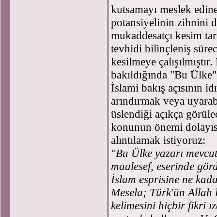
kutsamayı meslek edin
potansiyelinin zihnini d
mukaddesatçı kesim tar
tevhidi bilinçleniş süre
kesilmeye çalışılmıştır.
bakıldığında "Bu Ülke" 
İslami bakış açısının i
arındırmak veya uyarab
üslendiği açıkça görüle
konunun önemi dolayısı
alıntılamak istiyoruz:
"Bu Ülke yazarı mevcut 
maalesef, eserinde gö
İslam esprisine ne kad
Mesela; Türk'ün Allah la
kelimesini hiçbir fikri