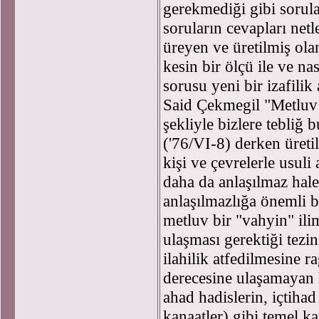
gerekmediği gibi sorul
soruların cevapları netl
üreyen ve üretilmiş ola
kesin bir ölçü ile ve na
sorusu yeni bir izafilik
Said Çekmegil "Metluv 
şekliyle bizlere tebliğ 
('76/VI-8) derken üretil
kişi ve çevrelerle usul
daha da anlaşılmaz hal
anlaşılmazlığa önemli bir
metluv bir "vahyin" ili
ulaşması gerektiği tezin
ilahilik atfedilmesine 
derecesine ulaşamayan h
ahad hadislerin, içtihad
kanaatler) gibi temel k