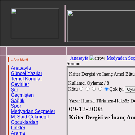
Anasayfa
Medyadan Seç
:: Ana Menü
Sorunu
Anasayfa
Güncel Yazılar
Kriter Dergisi ve İnanç Amel Büt
Temel Konular
Kullanıcı Oylama:
/ 8
Çeviriler
Kötü
Çok iyi
Şiir
Geçmişten
Sağlık
Yazar Hamza Türkmen-Haksöz Der
Spor
09-12-2008
Medyadan Seçmeler
M. Said Çekmegil
Kriter Dergisi ve İnanç 
Çocuklardan
Linkler
Arama