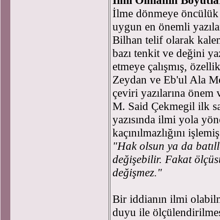
İlmi Olmanın Boyutla
İlme dönmeye öncülük e
uygun en önemli yazıla
Bilhan telif olarak kale
bazı tenkit ve değini y
etmeye çalışmış, özell
Zeydan ve Eb'ul Ala Mev
çeviri yazılarına önem v
M. Said Çekmegil ilk sa
yazısında ilmi yola yön
kaçınılmazlığını işlemiş
"Hak olsun ya da batıll
değişebilir. Fakat ölçü
değişmez."
Bir iddianın ilmi olabil
duyu ile ölçülendirilme