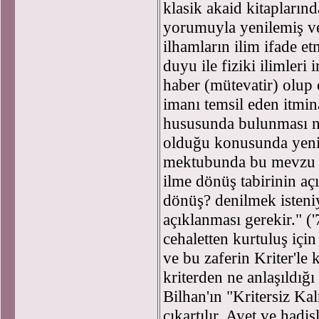
klasik akaid kitaplarınd
yorumuyla yenilemiş v
ilhamların ilim ifade e
duyu ile fiziki ilimleri
haber (mütevatir) olup
imanı temsil eden itmin
hususunda bulunması n
olduğu konusunda yeni 
mektubunda bu mevzu h
ilme dönüş tabirinin a
dönüş? denilmek isteniy
açıklanması gerekir." (
cehaletten kurtuluş için 
ve bu zaferin Kriter'le 
kriterden ne anlaşıldığı
Bilhan'ın "Kritersiz Ka
çıkartılır. Ayet ve hadi