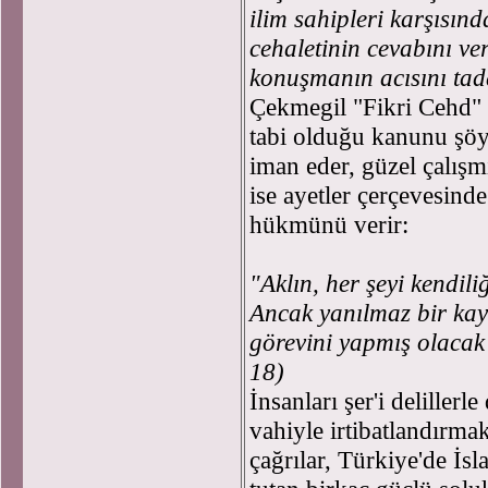
ilim sahipleri karşısı
cehaletinin cevabını ver
konuşmanın acısını tada
Çekmegil "Fikri Cehd" b
tabi olduğu kanunu şöyl
iman eder, güzel çalışm
ise ayetler çerçevesinde
hükmünü verir:
"Aklın, her şeyi kendil
Ancak yanılmaz bir kay
görevini yapmış olacak 
18)
İnsanları şer'i delille
vahiyle irtibatlandırm
çağrılar, Türkiye'de İs