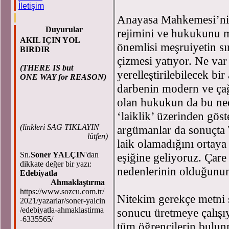
İletişim
Anayasa Mahkemesi’nin
Duyurular
rejimini ve hukukunu m
AKIL IÇIN YOL
önemlisi meşruiyetin sı
BIRDIR
çizmesi yatıyor. Ne va
(THERE IS but
yerelleştirilebilecek bi
ONE WAY for REASON)
darbenin modern ve çağd
olan hukukun da bu ned
‘laiklik’ üzerinden gös
(
linkleri SAG TIKLAYIN
argümanlar da sonuçta 
lütfen)
laik olamadığını ortaya
Sn.
Soner YALÇIN
'dan
eşiğine geliyoruz. Çare 
dikkate değer bir yazı:
nedenlerinin olduğunun
Edebiyatla
Ahmaklaştırma
https://www.sozcu.com.tr/
Nitekim gerekçe metni şu
2021/yazarlar/soner-yalcin
/edebiyatla-ahmaklastirma
sonucu üretmeye çalışıy
-6335565/
tüm öğrencilerin bulun