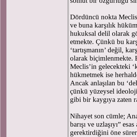
somut bir özgürlüğü sın
Dördüncü nokta Meclis’t
ve buna karşılık hüküme
hukuksal delil olarak gö
etmekte. Çünkü bu karş
‘tartışmanın’ değil, kar
olarak biçimlenmekte. 
Meclis’in gelecekteki ‘
hükmetmek ise herhalde 
Ancak anlaşılan bu ‘del
çünkü yüzeysel ideoloji
gibi bir kaygıya zaten 
Nihayet son cümle; Ana
barışı ve uzlaşıyı” esa
gerektirdiğini öne süre