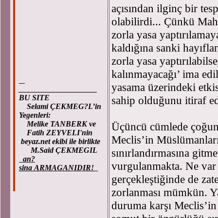
açısından ilginç bir tes
olabilirdi... Çünkü Ma
zorla yasa yaptırılamay
kaldığına sanki hayıfla
zorla yasa yaptırılabil
kalınmayacağı’ ima edi
yasama üzerindeki etkisi
____________________
BU SITE
sahip olduğunu itiraf e
Selami ÇEKMEG?L’in
Yegenleri:
Melike TANBERK ve
Üçüncü cümlede çoğunl
Fatih ZEYVELI'nin
Meclis’in Müslümanlar
beyaz.net ekibi ile birlikte
M.Said ÇEKMEGIL
sınırlandırmasına gitme
an?
vurgulanmakta. Ne var k
sina ARMAGANIDIR!
gerçekleştiğinde de za
zorlanması mümkün. Y
duruma karşı Meclis’in 