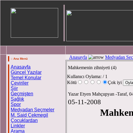
Anasayfa
Medyadan Seç
:: Ana Menü
Anasayfa
Mahkemenin zihniyeti (4)
Güncel Yazılar
Kullanıcı Oylama:
/ 1
Temel Konular
Kötü
Çok iyi
Çeviriler
Şiir
Geçmişten
Yazar Etyen Mahçupyan -Taraf, 0
Sağlık
05-11-2008
Spor
Medyadan Seçmeler
Mahkeme
M. Said Çekmegil
Çocuklardan
Linkler
Etyen M
Arama