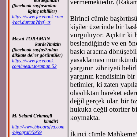
kardeşimizin
vermemektedir. (Rakaml
(facebook sayfasından
ilginç tahliller)
https://www.facebook.com
Birinci cümle başörtüsü
/raci.durcan?fref=ts
kişiler üzerinde bir bask
vurguluyor. Açıktır ki
Mesut TORAMAN
beslendiğinde ve en öne
karde?imizin
(facebook sayfas?ndan
baskı aracına dönüşebil
dikkate de?er görüntüler)
yasaklaması mümkündür
https://www.facebook.
com/mesut.toraman.52
yargının zihniyeti beli
yargının kendisinin bir 
betimler, ki zaten yapıl
olasılıktan hareket ede
değil gerçek olan bir ö
hukuka değil otoriter bi
M. Selami Çekmegil
koymakta.
kimdir!
http://www.biyografya.com
/biyografi/5959
İkinci cümle Mahkeme’