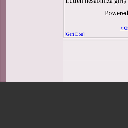
Lütfen hesabınıza giriş
Powere
< Ö
[Geri Dön]