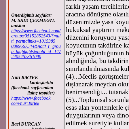
farklı yaşam tercihlerin
aracına dönüşme olasıl
Önerdigimiz sayfalar:
M. SAID ÇEKMEG?L
düzenimizde yasa koyuc
anisina
hukuksal yaptırım mek
https://www.facebook.com/
groups/35152852543/?mul
düzenini koruyucu yasa
ti_permalinks=1015385
koyucunun takdirine kal
0899667544&notif_t=grou
p_highlights&notif_id=147
büyük çoğunluğunun bel
2405452361090
alındığında, bu takdiri
sınırlandırılmasında ku
(4)...Meclis görüşmeler
Nuri BiRTEK
kardeşimizin
dışlanarak meydan oku
(facebook sayfasından
benimsendiği... tutanak
ilginç tespitler)
https://www.facebook.
(5)...Toplumsal sorunlar
com/nuri.birtek
esas alan yöntemlerle ç
duygularının veya dince
edilmek suretiyle kulla
Raci DURCAN