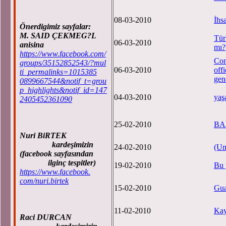
08-03-2010
İhs
Önerdigimiz sayfalar:
M. SAID ÇEKMEG?L
Tür
06-03-2010
anisina
mı?
https://www.facebook.com/
Con
groups/35152852543/?mul
06-03-2010
off
ti_permalinks=1015385
gen
0899667544&notif_t=grou
p_highlights&notif_id=147
04-03-2010
yaş
2405452361090
25-02-2010
BA
Nuri BiRTEK
kardeşimizin
24-02-2010
(Un
(facebook sayfasından
ilginç tespitler)
19-02-2010
Bu 
https://www.facebook.
com/nuri.birtek
15-02-2010
Gua
11-02-2010
Kay
Raci DURCAN