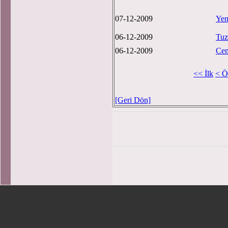
07-12-2009
Yen
06-12-2009
Tuz
06-12-2009
Cem
<< İlk
< Ö
[Geri Dön]