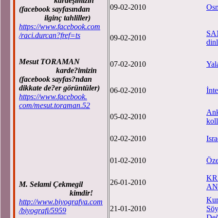
kardeşimizin
09-02-2010
Osm
(facebook sayfasından
ilginç tahliller)
https://www.facebook.com
SA
/raci.durcan?fref=ts
09-02-2010
din
Mesut TORAMAN
07-02-2010
Yal
karde?imizin
(facebook sayfas?ndan
dikkate de?er görüntüler)
06-02-2010
İnte
https://www.facebook.
com/mesut.toraman.52
Ank
05-02-2010
kol
02-02-2010
Isr
01-02-2010
Öze
KR
26-01-2010
M. Selami Çekmegil
AN
kimdir!
Kur
http://www.biyografya.com
21-01-2010
Söy
/biyografi/5959
Değ