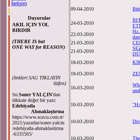
İletişim
09-04-2010
Bitt
Duyurular
İH
24-03-2010
AKIL IÇIN YOL
ET
BIRDIR
Hz.
22-03-2010
dam
(THERE IS but
21-03-2010
ÇE
ONE WAY for REASON)
SE
21-03-2010
DÜ
18-03-2010
Kİ
18-03-2010
ZE
(
linkleri SAG TIKLAYIN
lütfen)
Wha
16-03-2010
und
Sn.
Soner YALÇIN
'dan
dikkate değer bir yazı:
10-03-2010
"H
Edebiyatla
Ahmaklaştırma
https://www.sozcu.com.tr/
10-03-2010
Div
2021/yazarlar/soner-yalcin
/edebiyatla-ahmaklastirma
-6335565/
10-03-2010
The