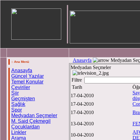
Anasayfa
Medyadan Seç
:: Ana Menü
Medyadan Seçmeler
Anasayfa
Güncel Yazılar
Filtre
Temel Konular
Tarih
Öğe
Çeviriler
Say
Şiir
17-04-2010
düş
Geçmişten
17-04-2010
Com
Sağlık
Spor
17-04-2010
Brai
Medyadan Seçmeler
M. Said Çekmegil
13-04-2010
FE
Çocuklardan
AF
Linkler
10-04-2010
DE
Arama