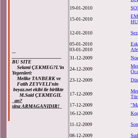
19-01-2010
SO
EM
15-01-2010
HU
12-01-2010
Sez
05-01-2010
Es
03-01-2010
Afe
____________________
31-12-2009
Noe
BU SITE
Men
Selami ÇEKMEG?L’in
24-12-2009
Öca
Yegenleri:
Melike TANBERK ve
23-12-2009
Dün
Fatih ZEYVELI'nin
beyaz.net ekibi ile birlikte
Mer
17-12-2009
M.Said ÇEKMEGIL
Tür
an?
17-12-2009
"Ma
sina ARMAGANIDIR!
16-12-2009
Koç
11-12-2009
Son
08-12-2009
Sud