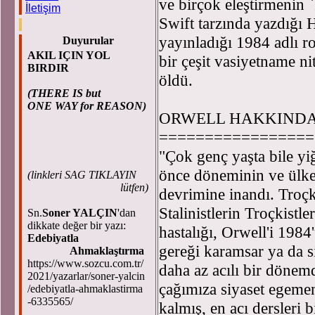
ve birçok eleştirmenin `İ
İletişim
Swift tarzında yazdığı 
yayınladığı 1984 adlı ro
Duyurular
AKIL IÇIN YOL
bir çeşit vasiyetname ni
BIRDIR
öldü.
(THERE IS but
ONE WAY for REASON)
ORWELL HAKKIND
=================
"Çok genç yaşta bile yi
önce döneminin ve ülkes
(
linkleri SAG TIKLAYIN
lütfen)
devrimine inandı. Troçk
Stalinistlerin Troçkistl
Sn.
Soner YALÇIN
'dan
dikkate değer bir yazı:
hastalığı, Orwell'i 198
Edebiyatla
gereği karamsar ya da si
Ahmaklaştırma
https://www.sozcu.com.tr/
daha az acılı bir döne
2021/yazarlar/soner-yalcin
çağımıza siyaset egemen
/edebiyatla-ahmaklastirma
-6335565/
kalmış, en acı dersler