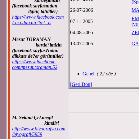
kardeşimizin
(Sp
(facebook sayfasından
26-07-2006
MA
ilginç tahliller)
https://www.facebook.com
EM
07-11-2005
/raci.durcan?fref=ts
(ve
04-08-2005
ZE
Mesut TORAMAN
13-07-2005
GA
karde?imizin
(facebook sayfas?ndan
dikkate de?er görüntüler)
https://www.facebook.
com/mesut.toraman.52
Genel
( 22 öğe )
[Geri Dön]
M. Selami Çekmegil
kimdir!
http://www.biyografya.com
/biyografi/5959