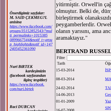
yitirmiştir. Orwell'in 
olmuştur. Belki de, d
Önerdigimiz sayfalar:
birleştirmek olanaksız
M. SAID ÇEKMEG?L
anisina
peygamberlerdir. Orwel
https://www.facebook.com/
olanın yarısını, ama anc
groups/35152852543/?mul
ti_permalinks=1015385
aramaktayız."
0899667544&notif_t=grou
p_highlights&notif_id=147
2405452361090
BERTRAND RUSSE
Filtre
Tarih
Öğe
Nuri BiRTEK
15-03-2014
İS
kardeşimizin
(facebook sayfasından
08-03-2014
MA
ilginç tespitler)
https://www.facebook.
24-02-2014
TA
com/nuri.birtek
14-06-2013
Geo
01-01-2009
Yaz
Raci DURCAN
SP
16-07-2008