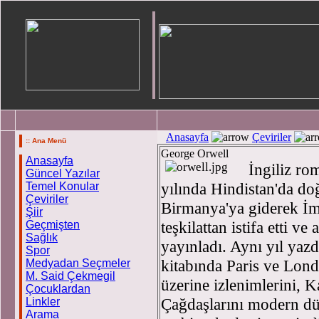
Anasayfa
Çeviriler
:: Ana Menü
George Orwell
Anasayfa
İngiliz ro
Güncel Yazılar
yılında Hindistan'da d
Temel Konular
Çeviriler
Birmanya'ya giderek İmp
Şiir
teşkilattan istifa etti v
Geçmişten
Sağlık
yayınladı. Aynı yıl yaz
Spor
kitabında Paris ve Londr
Medyadan Seçmeler
M. Said Çekmegil
üzerine izlenimlerini, K
Çocuklardan
Çağdaşlarını modern dü
Linkler
Arama