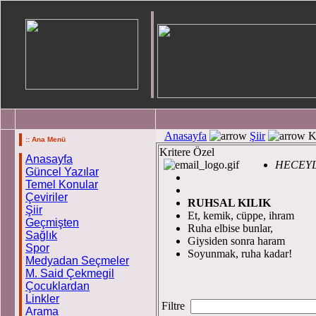
Anasayfa
Şiir
Kr
:: Ana Menü
Kritere Özel
Anasayfa
HECEYL
Güncel Yazılar
Temel Konular
Çeviriler
RUHSAL KILIK
Şiir
Et, kemik, cüppe, ihram
Geçmişten
Ruha elbise bunlar,
Sağlık
Giysiden sonra haram
Spor
Soyunmak, ruha kadar!
Medyadan Seçmeler
M. Said Çekmegil
Çocuklardan
Linkler
Filtre
Arama