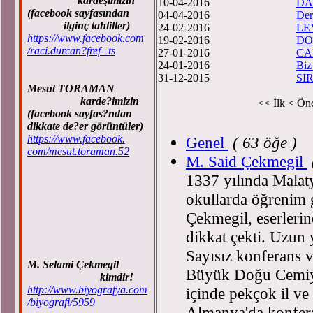
kardeşimizin
10-04-2016
DA
(facebook sayfasından
04-04-2016
Der
ilginç tahliller)
24-02-2016
LE
https://www.facebook.com
19-02-2016
DO
/raci.durcan?fref=ts
27-01-2016
CA
24-01-2016
Biz
31-12-2015
SI
Mesut TORAMAN
karde?imizin
<< İlk
< Ön
(facebook sayfas?ndan
dikkate de?er görüntüler)
https://www.facebook.
Genel
( 63 öğe )
com/mesut.toraman.52
M. Said Çekmegil
1337 yılında Malat
okullarda öğrenim 
Çekmegil, eserleri
dikkat çekti. Uzun y
Sayısız konferans v
M. Selami Çekmegil
Büyük Doğu Cemiyet
kimdir!
http://www.biyografya.com
içinde pekçok il ve 
/biyografi/5959
Almanya'da konferan