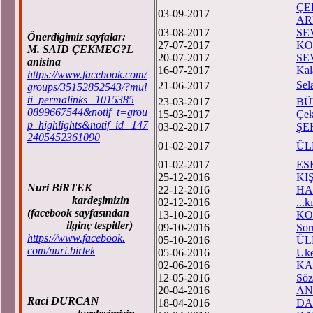
ÇE
03-09-2017
AR
03-08-2017
SE
Önerdigimiz sayfalar:
27-07-2017
KO
M. SAID ÇEKMEG?L
20-07-2017
SE
anisina
16-07-2017
Kal
https://www.facebook.com/
Sela
21-06-2017
groups/35152852543/?mul
ti_permalinks=1015385
23-03-2017
BÜ
0899667544&notif_t=grou
15-03-2017
Çek
p_highlights&notif_id=147
03-02-2017
ŞE
2405452361090
01-02-2017
ÜL
01-02-2017
ES
25-12-2016
KI
Nuri BiRTEK
22-12-2016
HA
kardeşimizin
02-12-2016
...k
(facebook sayfasından
13-10-2016
KO
ilginç tespitler)
09-10-2016
Sor
https://www.facebook.
05-10-2016
ÜL
com/nuri.birtek
05-06-2016
Uke
02-06-2016
KA
12-05-2016
Söz
20-04-2016
AN
Raci DURCAN
18-04-2016
DA