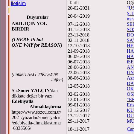
Tarih
Öğe
İletişim
20-02-2021
''
Ş.T
20-04-2019
Duyurular
mes
AKIL IÇIN YOL
07-12-2018
SE
BIRDIR
01-12-2018
SO
23-11-2018
DO
(THERE IS but
02-11-2018
SA
ONE WAY for REASON)
12-10-2018
HE
21-09-2018
HA
06-09-2018
HA
06-07-2018
iSE.
28-06-2018
AN
22-06-2018
UN
(
linkleri SAG TIKLAYIN
08-06-2018
Azr
lütfen)
DA
12-05-2018
OK
Sn.
Soner YALÇIN
'dan
02-02-2018
OS
dikkate değer bir yazı:
12-01-2018
"E
Edebiyatla
09-01-2018
Eri
Ahmaklaştırma
13-12-2017
KU
https://www.sozcu.com.tr/
13-12-2017
DU
2021/yazarlar/soner-yalcin
29-11-2017
MÜ
/edebiyatla-ahmaklastirma
-6335565/
18-11-2017
Can