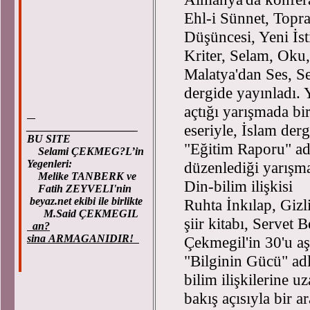
Ehl-i Sünnet, Top
Düşüncesi, Yeni İst
Kriter, Selam, Oku,
Malatya'dan Ses, Se
dergide yayınladı. Y
açtığı yarışmada bi
____________________
eseriyle, İslam der
BU SITE
"Eğitim Raporu" adl
Selami ÇEKMEG?L’in
Yegenleri:
düzenlediği yarışma
Melike TANBERK ve
Din-bilim ilişkisi
Fatih ZEYVELI'nin
beyaz.net ekibi ile birlikte
Ruhta İnkılap, Gizl
M.Said ÇEKMEGIL
şiir kitabı, Servet
an?
sina ARMAGANIDIR!
Çekmegil'in 30'u aş
"Bilginin Gücü" adl
bilim ilişkilerine u
bakış açısıyla bir 