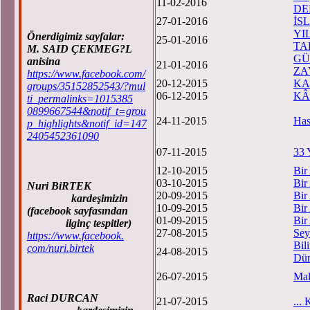
11-02-2016
DE
27-01-2016
İS
YI
Önerdigimiz sayfalar:
25-01-2016
TA
M. SAID ÇEKMEG?L
GÜ
anisina
21-01-2016
ZA
https://www.facebook.com/
20-12-2015
KA
groups/35152852543/?mul
06-12-2015
KÂ
ti_permalinks=1015385
0899667544&notif_t=grou
24-11-2015
Has
p_highlights&notif_id=147
2405452361090
07-11-2015
33 
12-10-2015
Bir
03-10-2015
Bir
Nuri BiRTEK
20-09-2015
Bir
kardeşimizin
10-09-2015
Bir
(facebook sayfasından
01-09-2015
Bir
ilginç tespitler)
27-08-2015
Sey
https://www.facebook.
Bil
com/nuri.birtek
24-08-2015
Dün
26-07-2015
Mal
Raci DURCAN
21-07-2015
..