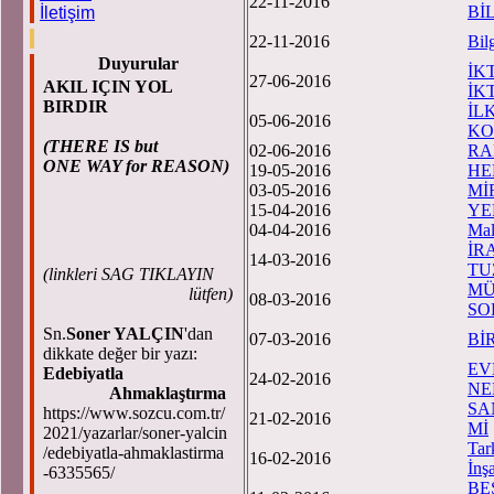
22-11-2016
Bİ
İletişim
22-11-2016
Bil
Duyurular
İK
27-06-2016
AKIL IÇIN YOL
İK
BIRDIR
İL
05-06-2016
KO
(THERE IS but
02-06-2016
RA
ONE WAY for REASON)
19-05-2016
HE
03-05-2016
Mİ
15-04-2016
YE
04-04-2016
Mal
İR
14-03-2016
TU
(
linkleri SAG TIKLAYIN
MÜ
lütfen)
08-03-2016
SO
Sn.
Soner YALÇIN
'dan
07-03-2016
Bİ
dikkate değer bir yazı:
EV
Edebiyatla
24-02-2016
NE
Ahmaklaştırma
SA
https://www.sozcu.com.tr/
21-02-2016
Mİ
2021/yazarlar/soner-yalcin
Tar
/edebiyatla-ahmaklastirma
16-02-2016
İnşa
-6335565/
BE