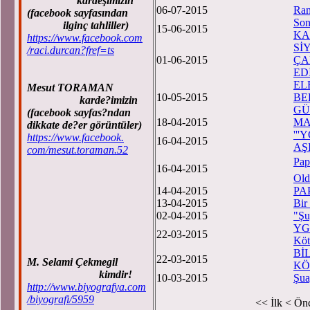
kardeşimizin
06-07-2015
Ram
(facebook sayfasından
Son
ilginç tahliller)
15-06-2015
KA
https://www.facebook.com
Sİ
/raci.durcan?fref=ts
01-06-2015
ÇA
ED
EL
Mesut TORAMAN
10-05-2015
BE
karde?imizin
GÜ
(facebook sayfas?ndan
18-04-2015
MA
dikkate de?er görüntüler)
''
https://www.facebook.
16-04-2015
AŞI
com/mesut.toraman.52
Pap
16-04-2015
Old
14-04-2015
PA
13-04-2015
Bir
02-04-2015
"Şu
YGS
22-03-2015
Köt
Bİ
22-03-2015
M. Selami Çekmegil
KÖ
kimdir!
10-03-2015
Şu
http://www.biyografya.com
/biyografi/5959
<< İlk
< Ön