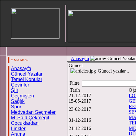
Anasayfa
Güncel Yazılar
:: Ana Menü
Güncel
Anasayfa
Güncel yazılar...
Güncel Yazılar
Temel Konular
Filtre
Çeviriler
Tarih
Öğe
Şiir
21-12-2017
LO
Geçmişten
15-05-2017
GE
Sağlık
RE
Spor
23-02-2017
SE
Medyadan Seçmeler
MA
M. Said Çekmegil
31-12-2016
TEB
Çocuklardan
21-12-2016
ME
Linkler
DÜ
Arama